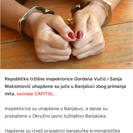
d
a
n
e
m
a
i
l
Republičke tržišne inspektorice Gordana Vučić i Sanja
Maksimović uhapšene su juče u Banjaluci zbog primanja
mita,
saznaje CAPITAL.
Inspektorice su uhapšene u Banjaluci, a danas su
prebačene u Okružno javno tužilaštvo Banjaluka.
Hapšenje su izveli pripadnici banjalučke kriminalističke