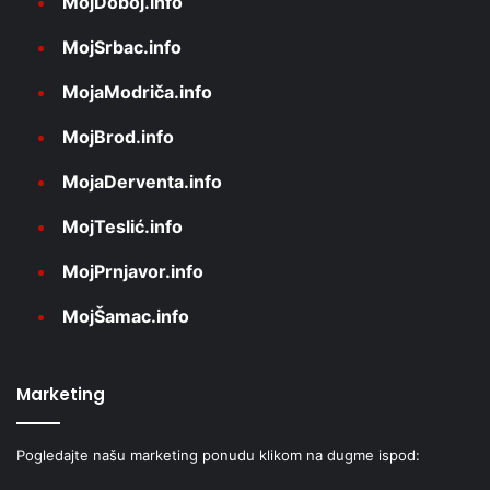
MojDoboj.info
MojSrbac.info
MojaModriča.info
MojBrod.info
MojaDerventa.info
MojTeslić.info
MojPrnjavor.info
MojŠamac.info
Marketing
Pogledajte našu marketing ponudu klikom na dugme ispod: