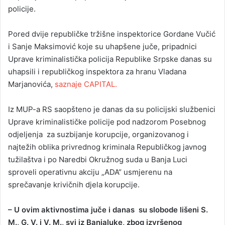
policije.
Pored dvije republičke tržišne inspektorice Gordane Vučić
i Sanje Maksimović koje su uhapšene juče, pripadnici
Uprave kriminalistička policija Republike Srpske danas su
uhapsili i republičkog inspektora za hranu Vladana
Marjanovića,
saznaje CAPITAL.
Iz MUP-a RS saopšteno je danas da su policijski službenici
Uprave kriminalističke policije pod nadzorom Posebnog
odjeljenja za suzbijanje korupcije, organizovanog i
najtežih oblika privrednog kriminala Republičkog javnog
tužilaštva i po Naredbi Okružnog suda u Banja Luci
sproveli operativnu akciju „ADA“ usmjerenu na
sprečavanje krivičnih djela korupcije.
– U ovim aktivnostima juče i danas su slobode lišeni S.
M., G. V. i V. M., svi iz Banjaluke, zbog izvršenog