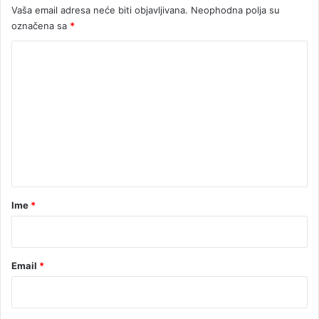
Vaša email adresa neće biti objavljivana.
Neophodna polja su
e
označena sa
*
d
a
K
l
o
j
u
m
e
n
t
a
r
Ime
*
*
Email
*