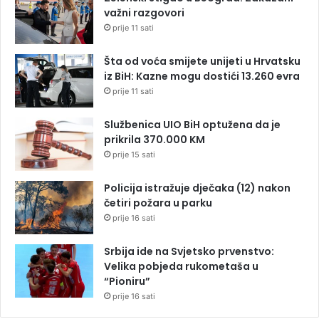
važni razgovori
prije 11 sati
Šta od voća smijete unijeti u Hrvatsku
iz BiH: Kazne mogu dostići 13.260 evra
prije 11 sati
Službenica UIO BiH optužena da je
prikrila 370.000 KM
prije 15 sati
Policija istražuje dječaka (12) nakon
četiri požara u parku
prije 16 sati
Srbija ide na Svjetsko prvenstvo:
Velika pobjeda rukometaša u
“Pioniru”
prije 16 sati