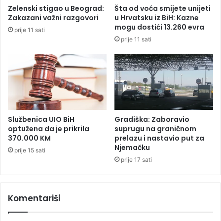
ž
a
Zelenski stigao u Beograd:
Šta od voća smijete unijeti
b
c
Zakazani važni razgovori
u Hrvatsku iz BiH: Kazne
a
i
mogu dostići 13.260 evra
prije 11 sati
l
j
prije 11 sati
i
a
k
n
v
a
i
Z
d
O
i
I
r
:
a
O
Službenica UIO BiH
Gradiška: Zaboravio
l
s
optužena da je prikrila
suprugu na graničnom
a
v
370.000 KM
prelazu i nastavio put za
m
Njemačku
o
prije 15 sati
u
j
prije 17 sati
š
i
k
l
a
i
Komentariši
r
4
c
1
a
m