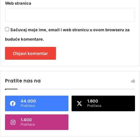
Web stranica
Sačuvaj moje ime, email i web stranicu u ovom browseru za
buduće komentare.
A
l
Pratite nas na
t
e
44.000
1.800
r
Pratilaca
Pratilaca
n
1.400
a
Pratilaca
t
i