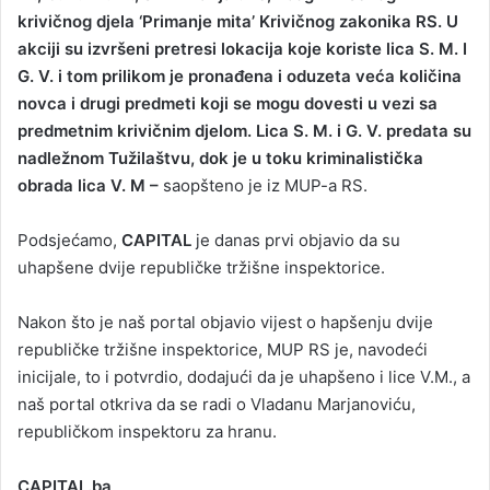
krivičnog djela ‘Primanje mita’ Krivičnog zakonika RS. U
akciji su izvršeni pretresi lokacija koje koriste lica S. M. I
G. V. i tom prilikom je pronađena i oduzeta veća količina
novca i drugi predmeti koji se mogu dovesti u vezi sa
predmetnim krivičnim djelom. Lica S. M. i G. V. predata su
nadležnom Tužilaštvu, dok je u toku kriminalistička
obrada lica V. M –
saopšteno je iz MUP-a RS.
Podsjećamo,
CAPITAL
je danas prvi objavio da su
uhapšene dvije republičke tržišne inspektorice.
Nakon što je naš portal objavio vijest o hapšenju dvije
republičke tržišne inspektorice, MUP RS je, navodeći
inicijale, to i potvrdio, dodajući da je uhapšeno i lice V.M., a
naš portal otkriva da se radi o Vladanu Marjanoviću,
republičkom inspektoru za hranu.
CAPITAL.ba