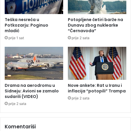
i
i
P
h
a
i
Teška nesreća u
Potopljene četiri barže na
r
n
Potkozarju: Poginuo
Dunavu zbog nuklearke
t
s
mladić
“Černavoda”
i
p
prije 1 sat
prije 2 sata
z
e
a
k
n
t
u
o
b
r
o
a
r
i
b
z
Drama na aerodromu u
Nove ankete: Rat u Iranu i
i
B
Sidneju: Avioni se zamalo
inflacija “potopili” Trampa
z
sudarili (VIDEO)
a
prije 2 sata
a
n
prije 2 sata
v
j
r
a
h
l
Komentariši
t
u