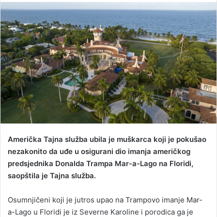
n
d
a
n
e
m
a
i
l
Američka Tajna služba ubila je muškarca koji je pokušao
nezakonito da uđe u osigurani dio imanja američkog
predsjednika Donalda Trampa Mar-a-Lago na Floridi,
saopštila je Tajna služba.
Osumnjičeni koji je jutros upao na Trampovo imanje Mar-
a-Lago u Floridi je iz Severne Karoline i porodica ga je