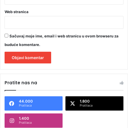
Web stranica
Sačuvaj moje ime, email i web stranicu u ovom browseru za
buduće komentare.
A
l
Pratite nas na
t
e
44.000
1.800
r
Pratilaca
Pratilaca
n
1.400
a
Pratilaca
t