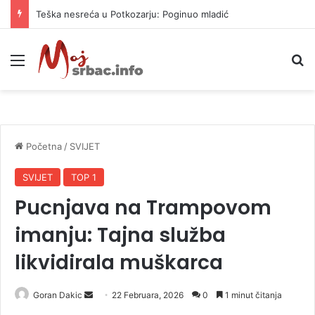
Teška nesreća u Potkozarju: Poginuo mladić
Meni
P
Početna
/
SVIJET
SVIJET
TOP 1
Pucnjava na Trampovom
imanju: Tajna služba
likvidirala muškarca
Goran Dakic
S
22 Februara, 2026
0
1 minut čitanja
e