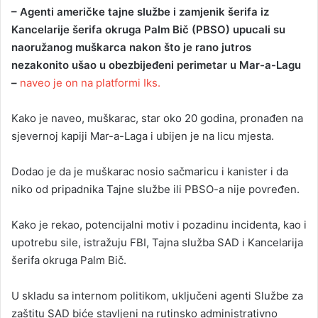
– Agenti američke tajne službe i zamjenik šerifa iz
Kancelarije šerifa okruga Palm Bič (PBSO) upucali su
naoružanog muškarca nakon što je rano jutros
nezakonito ušao u obezbijeđeni perimetar u Mar-a-Lagu
–
naveo je on na platformi Iks.
Kako je naveo, muškarac, star oko 20 godina, pronađen na
sjevernoj kapiji Mar-a-Laga i ubijen je na licu mjesta.
Dodao je da je muškarac nosio sačmaricu i kanister i da
niko od pripadnika Tajne službe ili PBSO-a nije povređen.
Kako je rekao, potencijalni motiv i pozadinu incidenta, kao i
upotrebu sile, istražuju FBI, Tajna služba SAD i Kancelarija
šerifa okruga Palm Bič.
U skladu sa internom politikom, uključeni agenti Službe za
zaštitu SAD biće stavljeni na rutinsko administrativno