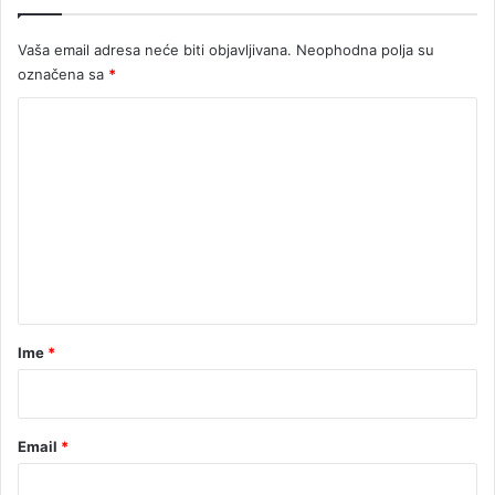
a
k
b
e
Vaša email adresa neće biti objavljivana.
Neophodna polja su
e
označena sa
*
l
e
K
o
m
e
n
t
a
r
Ime
*
*
Email
*