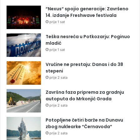
“Nexus“ spojio generacije: Završeno
14. izdanje Freshwave festivala
prije 1 sat
Teška nesreća u Potkozarju: Poginuo
mladić
prije 1 sat
Vrućine ne prestaju: Danas i do 38
stepeni
prije 2 sata
Završna faza priprema za gradnju
autoputa do Mrkonjić Grada
prije 2 sata
Potopljene četiri barže na Dunavu
zbog nuklearke “Černavoda”
prije 2 sata