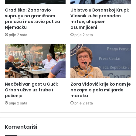
z
i
Gradiška: Zaboravio
Ubistvo u Bosanskoj Krupi:
b
u
suprugu na graničnom
Vlasnik kuće pronađen
o
K
prelazu i nastavio put za
mrtav, uhapšen
g
n
Njemačku
osumnjičeni
k
e
prije 2 sata
prije 2 sata
r
ž
š
e
e
v
n
u
j
n
a
a
p
k
r
o
Neočekivan gost u Guči:
Zora Vidović krije ko nam je
a
n
Orban uživa uz trube i
pozajmio pola milijarde
v
pečenje
maraka
p
a
a
prije 2 sata
prije 2 sata
r
d
a
a
d
s
Komentariši
n
a
i
k