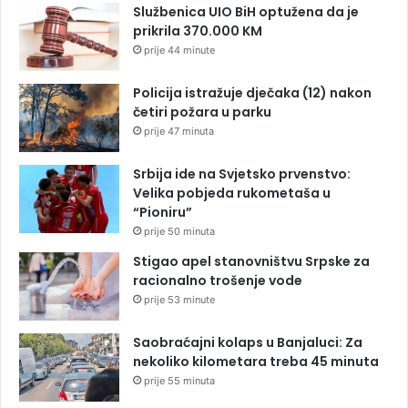
Službenica UIO BiH optužena da je
prikrila 370.000 KM
prije 44 minute
Policija istražuje dječaka (12) nakon
četiri požara u parku
prije 47 minuta
Srbija ide na Svjetsko prvenstvo:
Velika pobjeda rukometaša u
“Pioniru”
prije 50 minuta
Stigao apel stanovništvu Srpske za
racionalno trošenje vode
prije 53 minute
Saobraćajni kolaps u Banjaluci: Za
nekoliko kilometara treba 45 minuta
prije 55 minuta