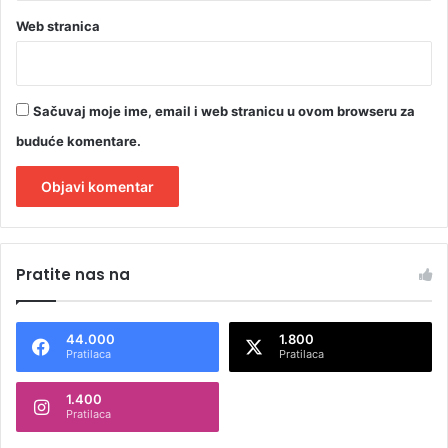
Web stranica
Sačuvaj moje ime, email i web stranicu u ovom browseru za
buduće komentare.
A
l
Pratite nas na
t
e
44.000
1.800
r
Pratilaca
Pratilaca
n
1.400
a
Pratilaca
t