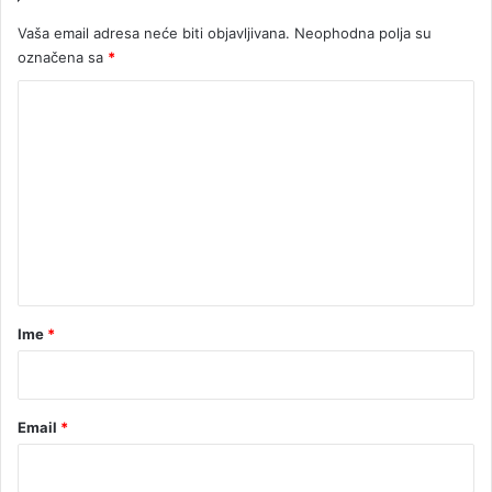
k
v
Vaša email adresa neće biti objavljivana.
Neophodna polja su
a
a
označena sa
*
d
a
K
o
m
e
n
t
a
r
Ime
*
*
Email
*