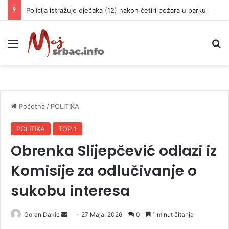
Policija istražuje dječaka (12) nakon četiri požara u parku
Meni
P
Početna
/
POLITIKA
POLITIKA
TOP 1
Obrenka Slijepčević odlazi iz
Komisije za odlučivanje o
sukobu interesa
Goran Dakic
S
27 Maja, 2026
0
1 minut čitanja
e