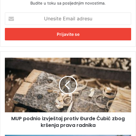
Budite u toku sa posljednjim novostima.
U
n
e
s
i
t
e
E
M
m
U
a
P
i
p
l
o
a
d
d
n
r
i
e
o
s
MUP podnio izvještaj protiv Đurđe Ćubić zbog
i
u
kršenja prava radnika
z
v