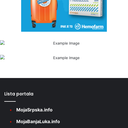
Lista portala
MojaSrpska.info
MojaBanjaLuka.info