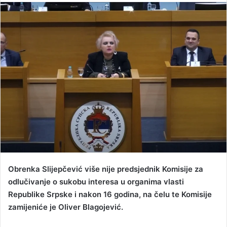
n
d
a
n
e
m
a
i
l
Obrenka Slijepčević više nije predsjednik Komisije za
odlučivanje o sukobu interesa u organima vlasti
Republike Srpske i nakon 16 godina, na čelu te Komisije
zamijeniće je Oliver Blagojević.