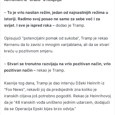
–
To je vrlo nasilan režim, jedan od najnasilnijih režima u
istoriji. Radimo svoj posao ne samo za sebe već i za
svijet. I sve je ispred roka –
dodao je Tramp.
Opisujući “potencijalni pomak od sukoba”, Tramp je rekao
Kernenu da to zavisi o mnogim varijablama, ali da se stvari
kreću u pozitivnom smjeru.
–
Stvari se trenutno razvijaju na vrlo pozitivan način, vrlo
pozitivan način –
rekao je Tramp.
Kasnije tog dana, Tramp je dao intervju Džeki Heinrih iz
“Fox News”, rekavši joj da predsjednik zna koliko je
iranskih ciljeva još potrebno pogoditi. Rekao je Heinrihovoj
da je “48 iranskih vođa uništeno jednim udarcem, dodajući
da se Operacija Epski bijes brzo odvija.”