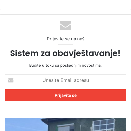
Prijavite se na naš
Sistem za obavještavanje!
Budite u toku sa posljednjim novostima.
U
n
e
s
i
t
e
E
D
m
r