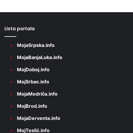
Lista portala
MojaSrpska.info
MojaBanjaLuka.info
MojDoboj.info
MojSrbac.info
MojaModriča.info
MojBrod.info
MojaDerventa.info
MojTeslić.info