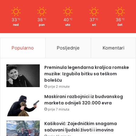
33
38
40
37
36
℃
℃
℃
℃
℃
ned
pon
uto
sri
čet
Popularno
Posljednje
Komentari
Preminula legendarna kraljica romske
muzike: Izgubila bitku sa teškom
bolešću
prije 2 minute
Maskirani razbojnici iz budvanskog
marketa odnijeli 320.000 evra
prije 7 minuta
Kašiković: Zajedničkim snagama
sačuvani ljudski životi i imovina