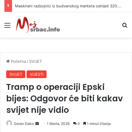
Maskirani razbojnici iz budvanskog marketa odnijeli 320.000 evra
Meni
P
Početna
/
SVIJET
SVIJET
VIJESTI
Tramp o operaciji Epski
bijes: Odgovor će biti kakav
svijet nije vidio
Goran Dakic
S
1 Marta, 2026
0
1 minut čitanja
e