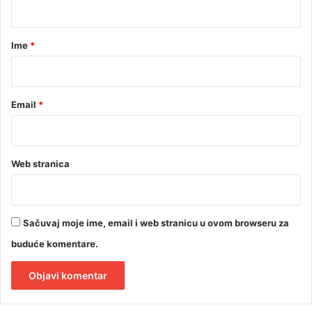
a
r
Ime
*
*
Email
*
Web stranica
Sačuvaj moje ime, email i web stranicu u ovom browseru za
buduće komentare.
A