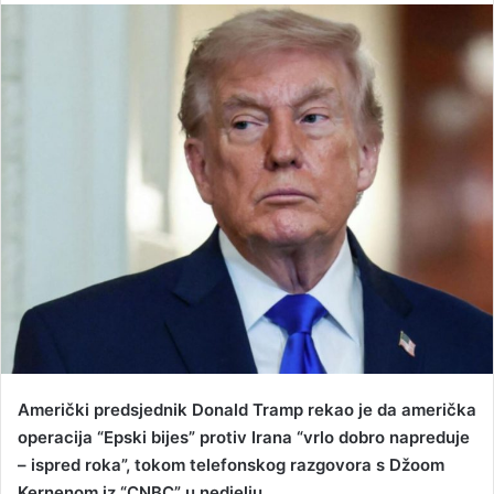
n
d
a
n
e
m
a
i
l
Američki predsjednik Donald Tramp rekao je da američka
operacija “Epski bijes” protiv Irana “vrlo dobro napreduje
– ispred roka”, tokom telefonskog razgovora s Džoom
Kernenom iz “CNBC” u nedjelju.