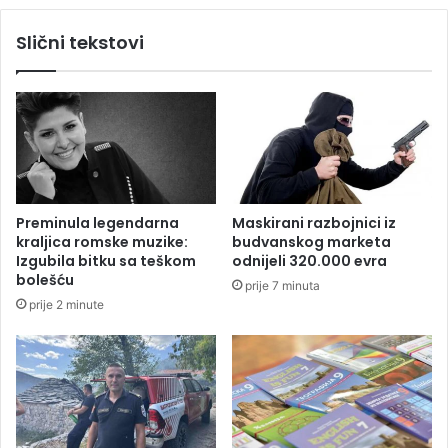
o
a
d
Slični tekstovi
z
e
n
k
i
s
j
p
e
l
l
o
a
z
s
i
t
j
Preminula legendarna
Maskirani razbojnici iz
a
e
kraljica romske muzike:
budvanskog marketa
n
c
Izgubila bitku sa teškom
odnijeli 320.000 evra
i
bolešću
prije 7 minuta
j
prije 2 minute
e
n
a
n
a
f
t