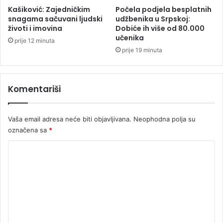
e
Kašiković: Zajedničkim
Počela podjela besplatnih
z
snagama sačuvani ljudski
udžbenika u Srpskoj:
životi i imovina
Dobiće ih više od 80.000
b
učenika
o
prije 12 minuta
g
prije 19 minuta
s
u
k
Komentariši
o
b
a
Vaša email adresa neće biti objavljivana.
Neophodna polja su
u
označena sa
*
I
r
K
a
o
n
u
m
e
n
t