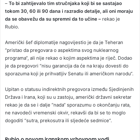
–
To bi zahtijevalo tim stručnjaka koji bi se sastajao
tokom 30, 60 ili 90 dana i razradio detalje, ali oni moraju
da se obavežu da su spremni da to učine –
rekao je
Rubio.
Američki šef diplomatije nagovijestio je da je Teheran
“pristao da pregovara o aspektima svog nuklearnog
programa“, ali nije rekao o kojim aspektima je riječ. Dodao
je da pregovori “nisu garancija da će na kraju dovesti do
sporazuma koji je prihvatljiv Senatu ili američkom narodu“.
Upitan o statusu indirektnih pregovora između Sjedinjenih
Država i Irana, koji su u zastoju, američki državni sekretar
rekao je da se i dalje “nada“ sporazumu o okončanju rata,
ne navodeći vremenski okvir, rekavši da bi se to moglo
dogoditi “sutra, prekosutra ili sljedeće sedmice“.
Rubio o novom iranskom vrhovnom vođi