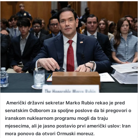
n
d
a
n
e
m
a
i
l
Američki državni sekretar Marko Rubio rekao je pred
senatskim Odborom za spoljne poslove da bi pregovori o
iranskom nuklearnom programu mogli da traju
mjesecima, ali je jasno postavio prvi američki uslov: Iran
mora ponovo da otvori Ormuski moreuz.