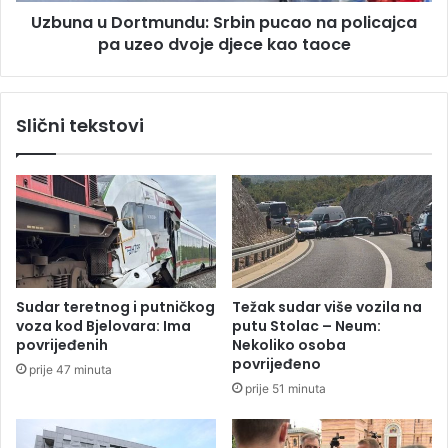
r
Uzbuna u Dortmundu: Srbin pucao na policajca
r
i
pa uzeo dvoje djece kao taoce
t
j
m
e
u
u
n
Slični tekstovi
D
d
r
u
n
:
i
S
š
r
u
b
:
i
U
n
b
p
Sudar teretnog i putničkog
Težak sudar više vozila na
i
u
voza kod Bjelovara: Ima
putu Stolac – Neum:
j
c
povrijeđenih
Nekoliko osoba
e
a
povrijeđeno
prije 47 minuta
n
o
prije 51 minuta
i
n
m
a
a
p