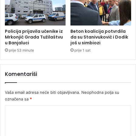
t
o
u
l
r
i
a
c
n
a
Policija prijavila učenike iz
Beton koalicija potvrdila
t
j
Mrkonjić Grada Tužilaštvu
da su Stanivuković i Dodik
n
u Banjaluci
još u simbiozi
c
i
a
prije 53 minute
prije 1 sat
j
p
e
a
s
u
Komentariši
m
z
i
e
o
o
Vaša email adresa neće biti objavljivana.
Neophodna polja su
d
d
označena sa
*
a
v
r
o
K
a
j
d
o
e
i
d
m
j