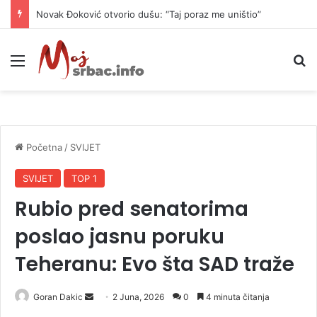
Novak Đoković otvorio dušu: “Taj poraz me uništio”
Meni
P
Početna
/
SVIJET
SVIJET
TOP 1
Rubio pred senatorima
poslao jasnu poruku
Teheranu: Evo šta SAD traže
Goran Dakic
S
2 Juna, 2026
0
4 minuta čitanja
e