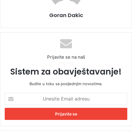
Goran Dakic
Prijavite se na naš
Sistem za obavještavanje!
Budite u toku sa posljednjim novostima.
U
n
e
s
i
t