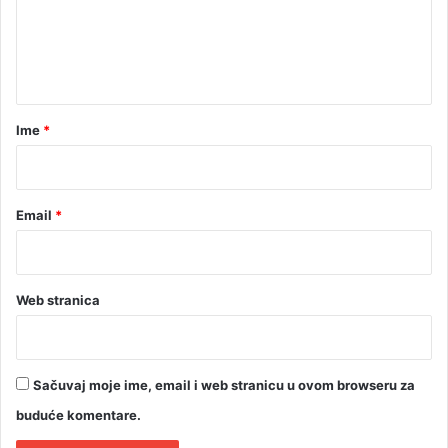
e
e
c
n
e
t
k
a
a
o
r
Ime
*
t
*
a
o
c
Email
*
e
Web stranica
Sačuvaj moje ime, email i web stranicu u ovom browseru za
buduće komentare.