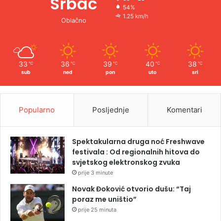
Srbac
54%
1.25 km/h
Oblačno
33
36
39
40
38
℃
℃
℃
℃
℃
sub
ned
pon
uto
sri
Popularno
Posljednje
Komentari
Spektakularna druga noć Freshwave
festivala : Od regionalnih hitova do
svjetskog elektronskog zvuka
prije 3 minute
Novak Đoković otvorio dušu: “Taj
poraz me uništio”
prije 25 minuta