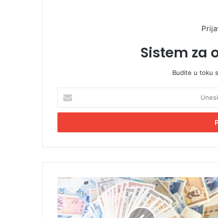
Prija
Sistem za 
Budite u toku 
U
n
e
s
i
t
e
E
m
C
a
e
i
n
l
t
a