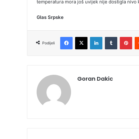
temperatura mora još uvijek nije dostigla nivo 
Glas Srpske
Facebook
X
LinkedIn
Tumblr
Pinterest
Podijeli
Goran Dakic