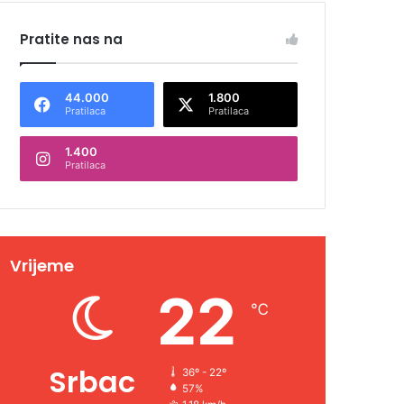
Pratite nas na
44.000
1.800
Pratilaca
Pratilaca
1.400
Pratilaca
Vrijeme
22
℃
Srbac
36º - 22º
57%