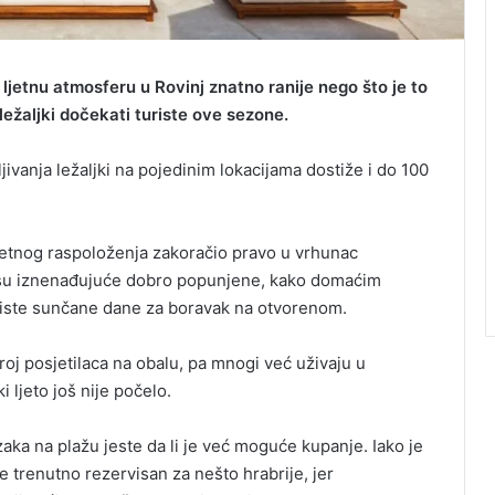
jetnu atmosferu u Rovinj znatno ranije nego što je to
ležaljki dočekati turiste ove sezone.
ivanja ležaljki na pojedinim lokacijama dostiže i do 100
oljetnog raspoloženja zakoračio pravo u vrhunac
eć su iznenađujuće dobro popunjene, kako domaćim
oriste sunčane dane za boravak na otvorenom.
broj posjetilaca na obalu, pa mnogi već uživaju u
 ljeto još nije počelo.
zaka na plažu jeste da li je već moguće kupanje. Iako je
e trenutno rezervisan za nešto hrabrije, jer