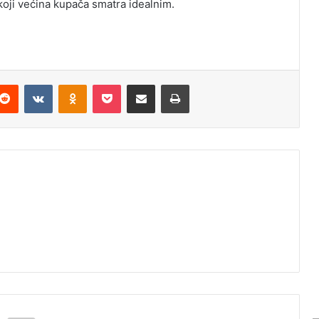
koji većina kupača smatra idealnim.
Reddit
VKontakte
Odnoklassniki
Pocket
Podijeli putem Emaila
Odštampaj