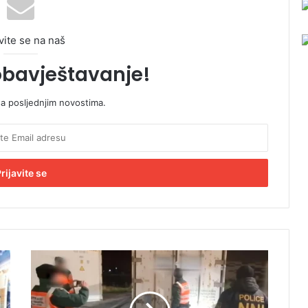
vite se na naš
obavještavanje!
sa posljednjim novostima.
R
e
k
o