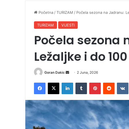
Početna
/
TURIZAM
/
Počela sezona na Jadranu: Le
TURIZAM
VIJESTI
Počela sezona 
Ležaljke i do 10
Goran Dakic
S
2 Juna, 2026
e
Facebook
X
LinkedIn
Tumblr
Pinterest
Reddit
VK
n
d
a
n
e
m
a