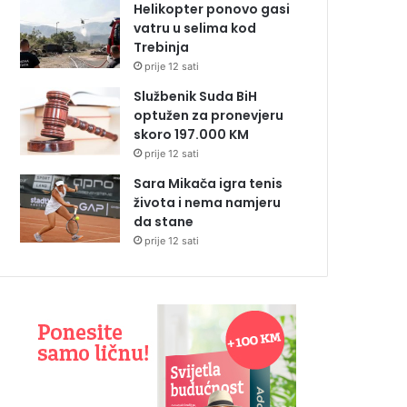
Helikopter ponovo gasi
vatru u selima kod
Trebinja
prije 12 sati
Službenik Suda BiH
optužen za pronevjeru
skoro 197.000 KM
prije 12 sati
Sara Mikača igra tenis
života i nema namjeru
da stane
prije 12 sati