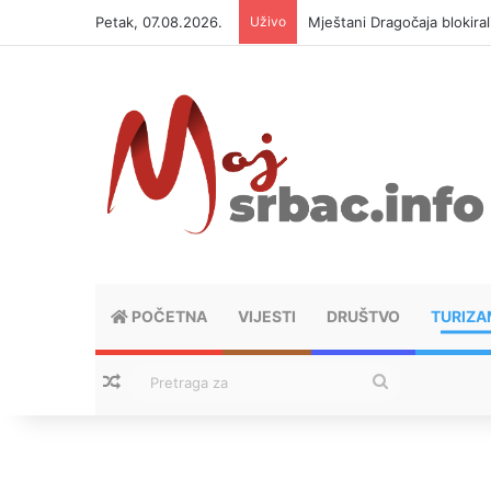
Petak, 07.08.2026.
Uživo
Helikopter ponovo gasi vat
POČETNA
VIJESTI
DRUŠTVO
TURIZA
Nasumični tekstovi
Pretraga
za