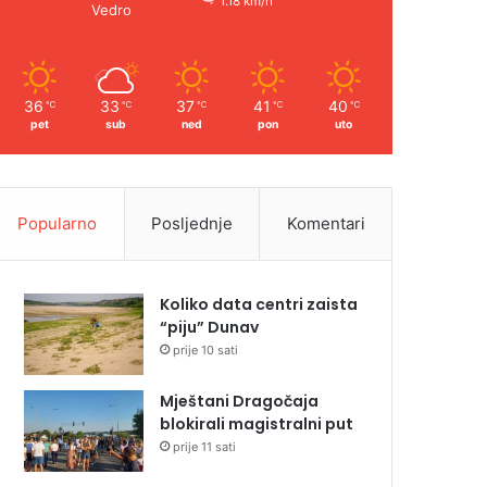
1.18 km/h
Vedro
36
33
37
41
40
℃
℃
℃
℃
℃
pet
sub
ned
pon
uto
Popularno
Posljednje
Komentari
Koliko data centri zaista
“piju” Dunav
prije 10 sati
Mještani Dragočaja
blokirali magistralni put
prije 11 sati