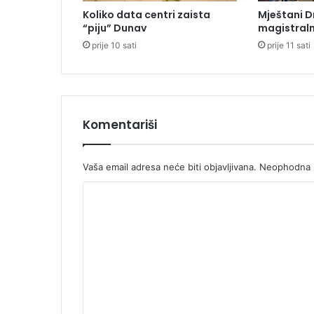
l
Koliko data centri zaista
Mještani D
i
“piju” Dunav
magistraln
o
prije 10 sati
prije 11 sati
n
s
k
i
t
e
Komentariši
n
d
e
Vaša email adresa neće biti objavljivana.
Neophodna p
r
K
z
a
o
i
m
z
r
e
a
n
d
u
t
n