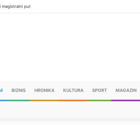
ru u selima kod Trebinja
M
BIZNIS
HRONIKA
KULTURA
SPORT
MAGAZIN