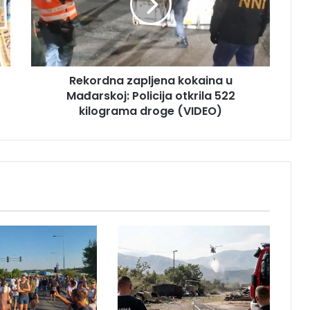
r
d
n
a
z
Rekordna zapljena kokaina u
a
Mađarskoj: Policija otkrila 522
p
l
kilograma droge (VIDEO)
j
e
n
a
k
o
k
a
i
n
a
u
M