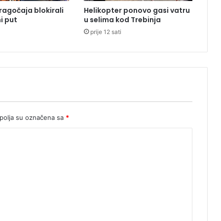
a
ragočaja blokirali
Helikopter ponovo gasi vatru
đ
i put
u selima kod Trebinja
a
prije 12 sati
r
s
k
o
j
:
P
o
l
olja su označena sa
*
i
c
i
j
a
o
t
k
r
i