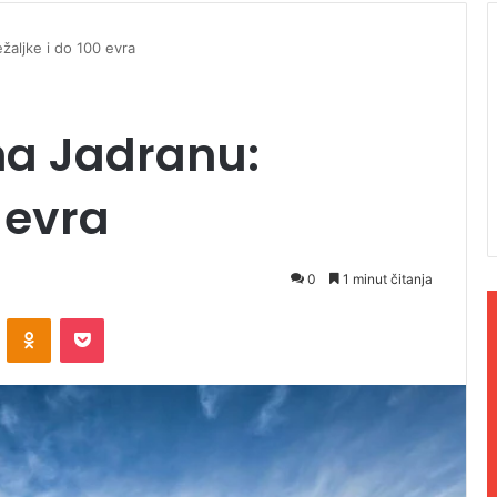
žaljke i do 100 evra
na Jadranu:
0 evra
0
1 minut čitanja
ontakte
Odnoklassniki
Pocket