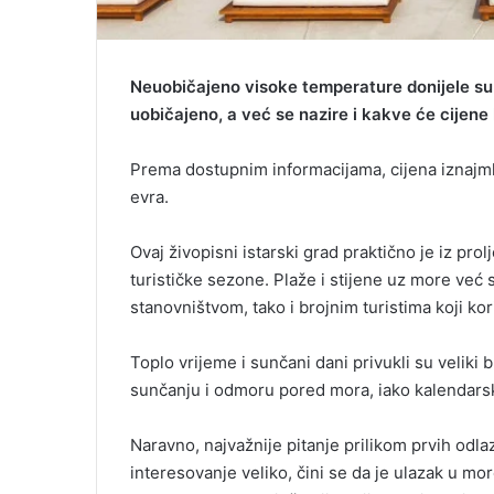
Neuobičajeno visoke temperature donijele su l
uobičajeno, a već se nazire i kakve će cijene 
Prema dostupnim informacijama, cijena iznajmlj
evra.
Ovaj živopisni istarski grad praktično je iz pr
turističke sezone. Plaže i stijene uz more v
stanovništvom, tako i brojnim turistima koji k
Toplo vrijeme i sunčani dani privukli su veliki 
sunčanju i odmoru pored mora, iako kalendarski
Naravno, najvažnije pitanje prilikom prvih odla
interesovanje veliko, čini se da je ulazak u mor