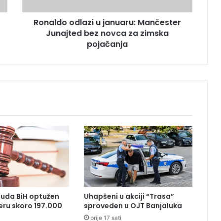
o
d
Ronaldo odlazi u januaru: Mančester
l
Junajted bez novca za zimska
a
z
pojačanja
i
u
j
a
n
u
a
r
u
:
M
a
n
č
Suda BiH optužen
Uhapšeni u akciji “Trasa”
e
eru skoro 197.000
sproveden u OJT Banjaluka
s
prije 17 sati
t