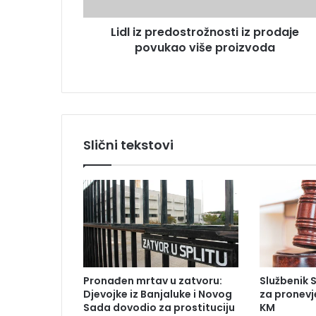
r
s
e
u
Lidl iz predostrožnosti iz prodaje
d
povukao više proizvoda
o
s
t
r
o
ž
n
Slični tekstovi
o
s
t
i
i
z
p
r
o
Pronađen mrtav u zatvoru:
Službenik 
d
Djevojke iz Banjaluke i Novog
za pronevj
a
Sada dovodio za prostituciju
KM
j