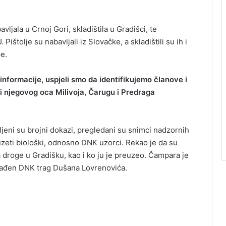
ljala u Crnoj Gori, skladištila u Gradišci, te
ištolje su nabavljali iz Slovačke, a skladištili su ih i
pe.
nformacije, uspjeli smo da identifikujemo članove i
 njegovog oca Milivoja, Čarugu i Predraga
jeni su brojni dokazi, pregledani su snimci nadzornih
uzeti biološki, odnosno DNK uzorci. Rekao je da su
a droge u Gradišku, kao i ko ju je preuzeo. Čampara je
a nađen DNK trag Dušana Lovrenovića.