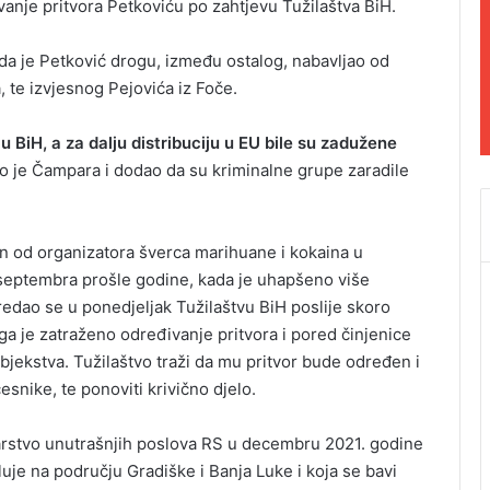
anje pritvora Petkoviću po zahtjevu Tužilaštva BiH.
da je Petković drogu, između ostalog, nabavljao od
 te izvjesnog Pejovića iz Foče.
 BiH, a za dalju distribuciju u EU bile su zadužene
 je Čampara i dodao da su kriminalne grupe zaradile
n od organizatora šverca marihuane i kokaina u
a septembra prošle godine, kada je uhapšeno više
redao se u ponedjeljak Tužilaštvu BiH poslije skoro
ga je zatraženo određivanje pritvora i pored činjenice
bjekstva. Tužilaštvo traži da mu pritvor bude određen i
esnike, te ponoviti krivično djelo.
tarstvo unutrašnjih poslova RS u decembru 2021. godine
uje na području Gradiške i Banja Luke i koja se bavi