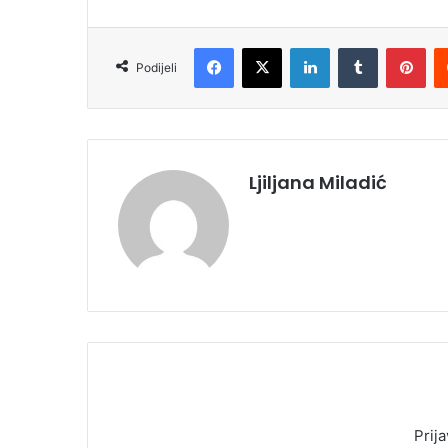
Facebook
X
LinkedIn
Tumblr
Pinterest
Podijeli
Ljiljana Miladić
Prija