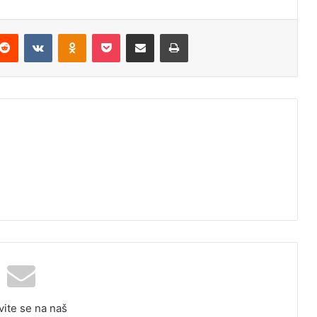
Reddit
VKontakte
Odnoklassniki
Pocket
Podijeli putem Emaila
Odštampaj
vite se na naš