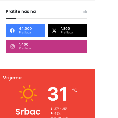
Pratite nas na
44.000
1.800
Pratilaca
Pratilaca
1.400
Pratilaca
Vrijeme
31
℃
Srbac
37º - 25º
49%