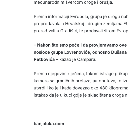
međunarodnim švercom droge i oružja.
Prema informaciji Evropola, grupa je drogu nabav
preprodavala u Hrvatskoj i drugim zemljama EU. P
prerađivali u Gradišci, te prodavali širom Evro
– Nakon što smo počeli da provjeravamo ove i
nosioce grupe Lovrenoviće, odnosno Dušana i
Petkovića –
kazao je Čampara.
Prema njegovim riječima, tokom istrage prikupl
kamera sa graničnih prelaza, autoputeva, te iz
utvrdili ko je i kada dovezao oko 480 kilogram
istakao da je u kući gdje je skladištena drog
banjaluka.com