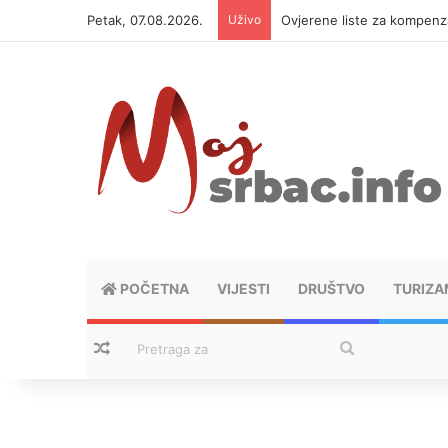
Petak, 07.08.2026.
Uživo
Ovjerene liste za kompen
POČETNA
VIJESTI
DRUŠTVO
TURIZA
Nasumični tekstovi
Pretraga
za