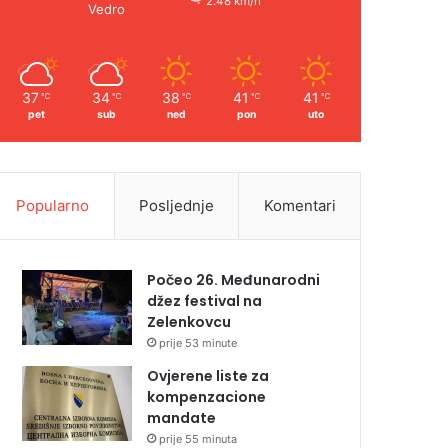
2.48 km/h
Vedro
37
34
38
41
41
℃
℃
℃
℃
℃
pet
sub
ned
pon
uto
Popularno
Posljednje
Komentari
Počeo 26. Međunarodni
džez festival na
Zelenkovcu
prije 53 minute
Ovjerene liste za
kompenzacione
mandate
prije 55 minuta