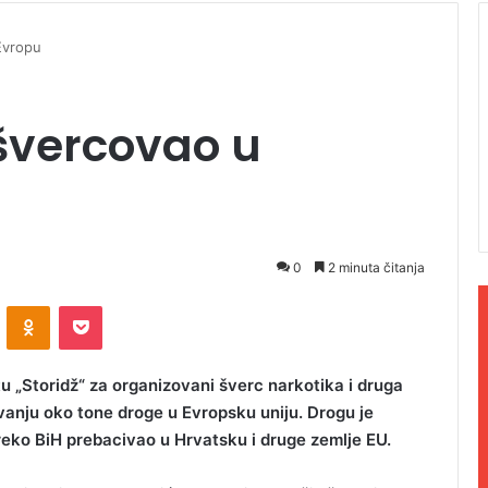
Evropu
švercovao u
0
2 minuta čitanja
ontakte
Odnoklassniki
Pocket
 „Storidž“ za organizovani šverc narkotika i druga
vanju oko tone droge u Evropsku uniju. Drogu je
reko BiH prebacivao u Hrvatsku i druge zemlje EU.