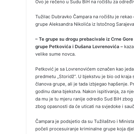
Ovo je rečeno u Sudu BiH na ročištu za određiv
i
l
Tužilac Dubravko Čampara na ročištu je rekao 
grupe Aleksandra Nikolića iz Istočnog Sarajeva,
– Te grupe su drogu prebacivale iz Crne Gore u
grupe Petkovića i Dušana Lovrenovića –
kazao
velike sume novca.
Petković je sa Lovrenovićem označen kao jeda
predmetu „Storidž“. U bjekstvu je bio od kraj
članova grupe, ali je tada izbjegao hapšenje. P
godinu dana bjekstva. Nakon ispitivanja, za nje
da mu je tu mjeru ranije odredio Sud BiH zbog 
zbog opasnosti da će uticati na svjedoke i sauč
Čampara je podsjetio da su Tužilaštvo i Minis
počeli procesuiranje kriminalne grupe koja djel