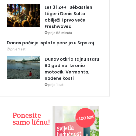
Let 3 i Z++ i Sébastien
Léger i Denis Sulta
obilježili prvo veče
Freshwavea
prije 58 minuta
Danas počinje isplata penzija u Srpskoj
prije 1 sat
Dunav otkrio tajnu staru
80 godina: Izronio
motocikl Vermahta,
nađene kosti
prije 1 sat