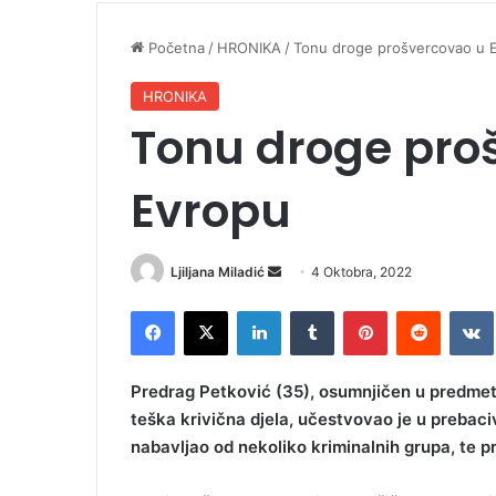
Početna
/
HRONIKA
/
Tonu droge prošvercovao u 
HRONIKA
Tonu droge pro
Evropu
Ljiljana Miladić
S
4 Oktobra, 2022
e
Facebook
X
LinkedIn
Tumblr
Pinterest
Reddit
VK
n
d
a
Predrag Petković (35), osumnjičen u predmetu
n
teška krivična djela, učestvovao je u prebaci
e
nabavljao od nekoliko kriminalnih grupa, te p
m
a