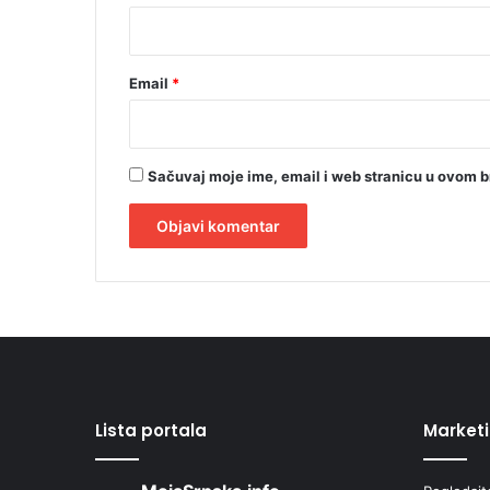
*
Email
*
Sačuvaj moje ime, email i web stranicu u ovom 
A
l
t
e
r
Lista portala
Market
n
a