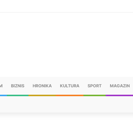
šu: “Taj poraz me uništio”
M
BIZNIS
HRONIKA
KULTURA
SPORT
MAGAZIN