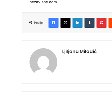
nezavisne.com
Facebook
X
LinkedIn
Tumblr
Pinterest
Podijeli
Ljiljana Miladić