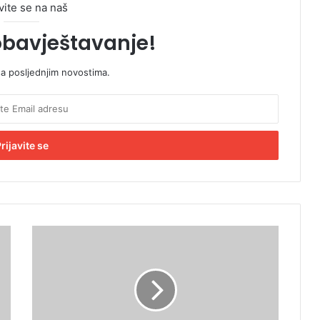
vite se na naš
obavještavanje!
sa posljednjim novostima.
T
o
n
u
d
r