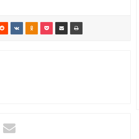
Reddit
VKontakte
Odnoklassniki
Pocket
Podijeli putem Emaila
Odštampaj