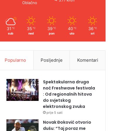
3.77 km/h
Oblačno
31
35
39
40
36
℃
℃
℃
℃
℃
sub
ned
pon
uto
sri
Popularno
Posljednje
Komentari
Spektakularna druga
noć Freshwave festivala
: Od regionalnih hitova
do svjetskog
elektronskog zvuka
prije 5 sati
Novak Đoković otvorio
dušu: “Taj poraz me