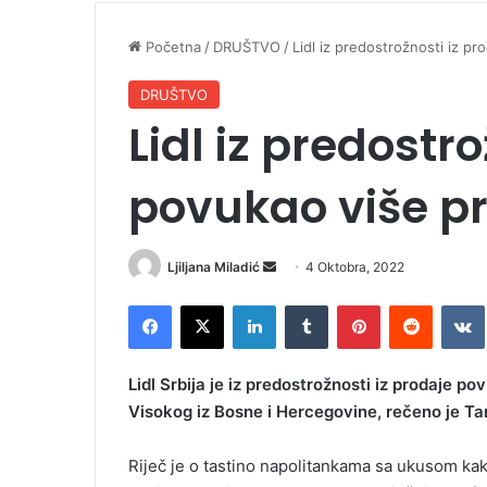
Početna
/
DRUŠTVO
/
Lidl iz predostrožnosti iz p
DRUŠTVO
Lidl iz predostr
povukao više p
Ljiljana Miladić
S
4 Oktobra, 2022
e
Facebook
X
LinkedIn
Tumblr
Pinterest
Reddit
VK
n
d
a
Lidl Srbija je iz predostrožnosti iz prodaje 
n
Visokog iz Bosne i Hercegovine, rečeno je Tan
e
m
Riječ je o tastino napolitankama sa ukusom kak
a