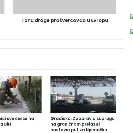
o
g
e
Tonu droge prošvercovao u Evropu
p
r
o
š
v
e
r
c
o
v
a
o
u
E
v
r
ici sve češće na
Gradiška: Zaboravio suprugu
o
ma BiH
na graničnom prelazu i
p
nastavio put za Njemačku
u