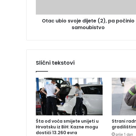
i
e
o
s
s
u
Otac ubio svoje dijete (2), pa počinio
v
samoubistvo
o
j
e
d
i
j
Slični tekstovi
e
t
e
(
2
)
,
p
a
Šta od voća smijete unijeti u
Strani radn
p
Hrvatsku iz BiH: Kazne mogu
gradilišti
o
dostići 13.260 evra
prije 1 dan
č