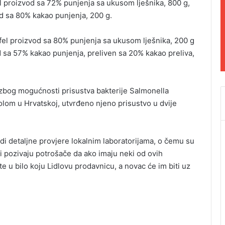
l proizvod sa 72% punjenja sa ukusom lješnika, 800 g,
od sa 80% kakao punjenja, 200 g.
fel proizvod sa 80% punjenja sa ukusom lješnika, 200 g
od sa 57% kakao punjenja, preliven sa 20% kakao preliva,
 zbog mogućnosti prisustva bakterije Salmonella
om u Hrvatskoj, utvrđeno njeno prisustvo u dvije
radi detaljne provjere lokalnim laboratorijama, o čemu su
 i pozivaju potrošače da ako imaju neki od ovih
e u bilo koju Lidlovu prodavnicu, a novac će im biti uz