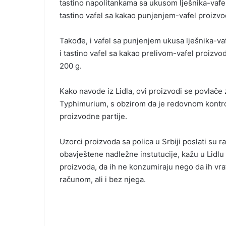
tastino napolitankama sa ukusom lješnika-vafe
i
tastino vafel sa kakao punjenjem-vafel proizv
l
Takođe, i vafel sa punjenjem ukusa lješnika-va
i tastino vafel sa kakao prelivom-vafel proizv
200 g.
Kako navode iz Lidla, ovi proizvodi se povlače
Typhimurium, s obzirom da je redovnom kontrol
proizvodne partije.
Uzorci proizvoda sa polica u Srbiji poslati su 
obavještene nadležne instutucije, kažu u Lidlu
proizvoda, da ih ne konzumiraju nego da ih vrat
računom, ali i bez njega.