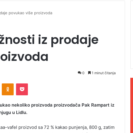
rodaje povukao više proizvoda
ožnosti iz prodaje
roizvoda
0
1 minut čitanja
ontakte
Odnoklassniki
Pocket
povukao nekoliko proizvoda proizvodača Pak Rampart iz
jugu u Lidlu.
aa-vafel proizvod sa 72 % kakao punjenja, 800 g, zatim