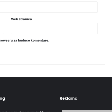
Web stranica
browseru za buduće komentare.
ing
Reklama