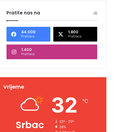
Pratite nas na
44.000
1.800
Pratilaca
Pratilaca
1.400
Pratilaca
Vrijeme
32
℃
Srbac
32º - 25º
28%