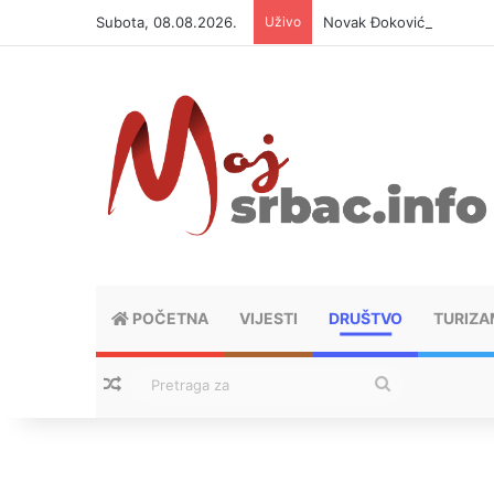
Subota, 08.08.2026.
Uživo
Novak Đoković otvorio du
POČETNA
VIJESTI
DRUŠTVO
TURIZA
Nasumični tekstovi
Pretraga
za