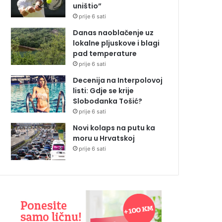
uništio”
prije 6 sati
Danas naoblačenje uz
lokalne pljuskove i blagi
pad temperature
prije 6 sati
Decenija na Interpolovoj
listi: Gdje se krije
Slobodanka Tošić?
prije 6 sati
Novi kolaps na putu ka
moru u Hrvatskoj
prije 6 sati