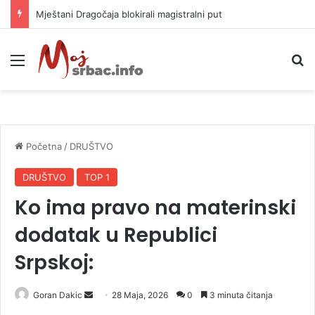
Helikopter ponovo gasi vatru u selima kod Trebinja
Meni
P
Početna
/
DRUŠTVO
DRUŠTVO
TOP 1
Ko ima pravo na materinski
dodatak u Republici
Srpskoj:
Goran Dakic
S
28 Maja, 2026
0
3 minuta čitanja
e