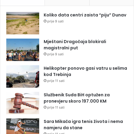
Koliko data centri zaista “piju” Dunav
prije 9 sati
Mještani Dragočaja blokirali
magistralni put
prije 9 sati
Helikopter ponovo gasi vatru u selima
kod Trebinja
prije 11 sati
Službenik Suda BiH optužen za
pronevjeru skoro 197.000 KM
prije 11 sati
Sara Mikača igra tenis života i nema
namjeru da stane
prije 11 sati