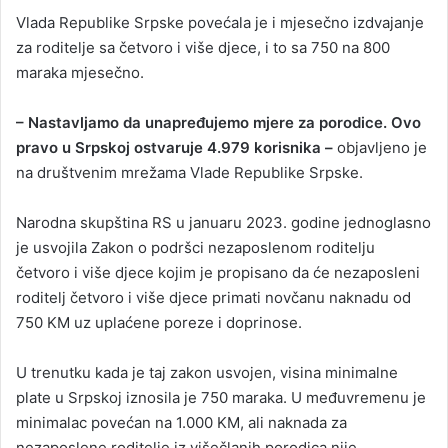
Vlada Republike Srpske povećala je i mjesečno izdvajanje
za roditelje sa četvoro i više djece, i to sa 750 na 800
maraka mjesečno.
– Nastavljamo da unapređujemo mjere za porodice. Ovo
pravo u Srpskoj ostvaruje 4.979 korisnika –
objavljeno je
na društvenim mrežama Vlade Republike Srpske.
Narodna skupština RS u januaru 2023. godine jednoglasno
je usvojila Zakon o podršci nezaposlenom roditelju
četvoro i više djece kojim je propisano da će nezaposleni
roditelj četvoro i više djece primati novčanu naknadu od
750 KM uz uplaćene poreze i doprinose.
U trenutku kada je taj zakon usvojen, visina minimalne
plate u Srpskoj iznosila je 750 maraka. U međuvremenu je
minimalac povećan na 1.000 KM, ali naknada za
nezaposlene roditelje iz višečlanih porodica nije