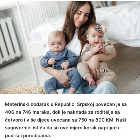
n
d
a
n
e
m
a
i
l
Materinski dodatak u Republici Srpskoj povećan je sa
406 na 746 maraka, dok je naknada za roditelje sa
četvoro i više djece uvećana sa 750 na 800 KM. Naši
sagovornici ističu da su ove mjere korak naprijed u
podršci porodicama.