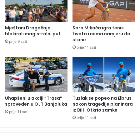
a
g
p
l
l
o
a
m
Mještani Dragočaja
Sara Mikača igra tenis
ć
M
blokirali magistralni put
života i nema namjeru da
a
i
stane
prije 9 sati
n
l
prije 11 sati
j
e
e
n
s
k
t
u
a
T
r
o
i
m
h
i
Uhapšeni u akciji “Trasa”
Tuzlak se popeo na Elbrus
d
ć
sproveden u OJT Banjaluka
nakon tragedije planinara
u
u
iz BiH: Otkrio zamke
prije 11 sati
g
o
prije 11 sati
o
s
v
u
a
đ