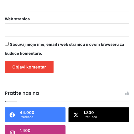
e
Web stranica
Sačuvaj moje ime, email i web stranicu u ovom browseru za
buduće komentare.
A
l
Pratite nas na
t
e
44.000
1.800
r
Pratilaca
Pratilaca
n
1.400
a