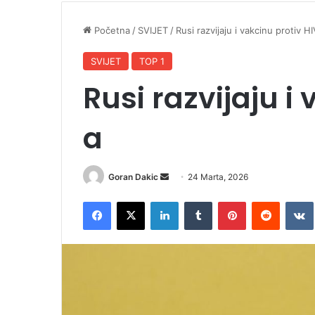
Početna
/
SVIJET
/
Rusi razvijaju i vakcinu protiv H
SVIJET
TOP 1
Rusi razvijaju i
a
Goran Dakic
S
24 Marta, 2026
e
Facebook
X
LinkedIn
Tumblr
Pinterest
Reddit
VK
n
d
a
n
e
m
a