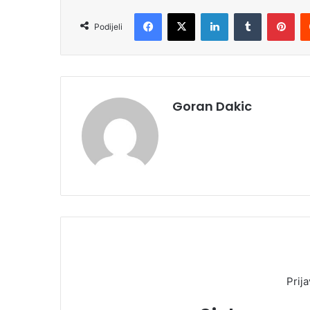
Facebook
X
LinkedIn
Tumblr
Pinterest
Podijeli
Goran Dakic
Prija