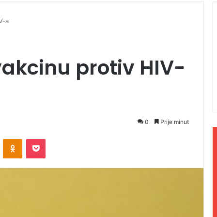
IV-a
 vakcinu protiv HIV-
0
Prije minut
ontakte
Odnoklassniki
Pocket