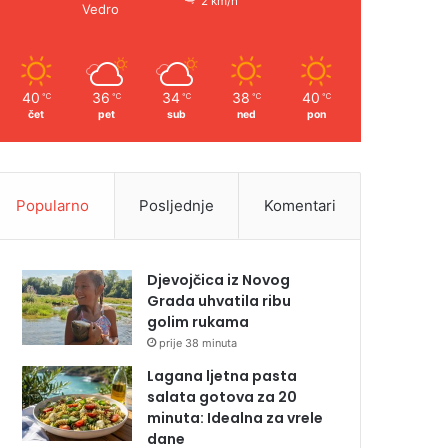
2 km/h
Vedro
40
36
34
38
40
℃
℃
℃
℃
℃
čet
pet
sub
ned
pon
Popularno
Posljednje
Komentari
Djevojčica iz Novog
Grada uhvatila ribu
golim rukama
prije 38 minuta
Lagana ljetna pasta
salata gotova za 20
minuta: Idealna za vrele
dane