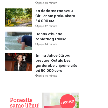
prije 40 minuta
Za dodatne radove u
Ćiriličnom parku skoro
34.000 KM
prije 42 minute
Danas vrhunac
toplotnog talasa
prije 44 minute
Emina Jahović žrtva
prevare: Ostala bez
garderobe vrijedne više
od 50.000 evra
prije 46 minuta