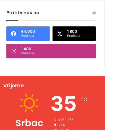
Pratite nas na
44.000
1.800
Pratilaca
Pratilaca
1.400
Pratilaca
Vrijeme
35
℃
Srbac
40º - 27º
27%