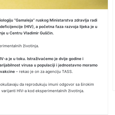
iologiju “Gamaleja” ruskog Ministarstva zdravlja radi
ficijencije (HIV), a početna faza razvoja lijeka je u
anje u Centru Vladimir Guščin.
imentalnih životinja.
-a je u toku. Istraživaćemo je dvije godine i
ijabilnost virusa u populaciji i jednostavno moramo
a vakcine
– rekao je on za agenciju TASS.
pokušavaju da reprodukuju imuni odgovor sa širokim
h varijanti HIV-a kod eksperimentalnih životinja.