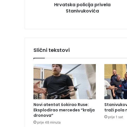
Hrvatska policija privela
o
Stanivukovića
l
i
c
i
j
a
p
Slični tekstovi
r
i
v
e
l
a
S
t
a
Novi atentat šokirao Ruse:
Stanivukov
n
Eksplodirao mercedes “kralja
traži pola
i
dronova”
prije 1 sat
v
prije 48 minuta
u