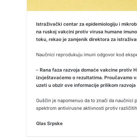
Istraživački centar za epidemiologiju i mikrob
na ruskoj vakcini protiv virusa humane imunode
toku, rekao je zamjenik direktora za istraživ
Naučnici reprodukuju imuni odgovor kod eksper
–
Rana faza razvoja domaće vakcine protiv HIV
izvještavaćemo o rezultatima. Proučavamo var
uzeti u obzir ove informacije prilikom razvoj
Guščin je napomenuo da to znači da naučnici 
spektrom antivirusne aktivnosti protiv različiti
Glas Srpske