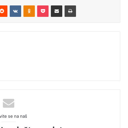
Reddit
VKontakte
Odnoklassniki
Pocket
Podijeli putem Emaila
Odštampaj
vite se na naš