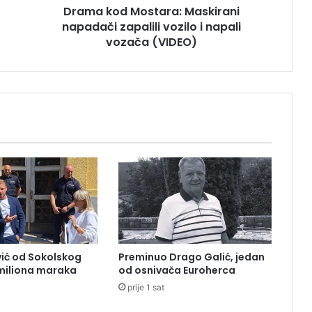
Drama kod Mostara: Maskirani
o
napadači zapalili vozilo i napali
s
t
vozača (VIDEO)
a
r
a
:
M
a
s
k
i
r
a
n
i
n
ić od Sokolskog
Preminuo Drago Galić, jedan
a
 miliona maraka
od osnivača Euroherca
p
prije 1 sat
a
d