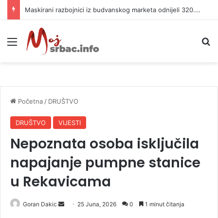
Maskirani razbojnici iz budvanskog marketa odnijeli 320.000 evra
Meni
P
Početna
/
DRUŠTVO
DRUŠTVO
VIJESTI
Nepoznata osoba isključila
napajanje pumpne stanice
u Rekavicama
Goran Dakic
S
25 Juna, 2026
0
1 minut čitanja
e