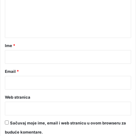
u
e
ž
b
n
a
t
m
a
a
r
Ime
*
*
Email
*
Web stranica
Sačuvaj moje ime, email i web stranicu u ovom browseru za
buduće komentare.