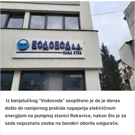
n
d
a
n
e
m
a
i
l
Iz banjalučkog “Vodovoda” saopšteno je da je danas
došlo do namjernog prekida napajanja električnom
energijom na pumpnoj stanici Rekavice, nakon što je za
sada nepoznata osoba na banderi oborila osigurače.