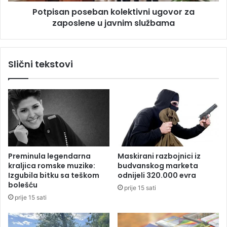
p
o
Potpisan poseban kolektivni ugovor za
o
r
zaposlene u javnim službama
s
a
e
D
b
o
a
Slični tekstovi
d
n
i
k
k
o
a
l
i
e
I
k
z
t
e
i
t
v
Preminula legendarna
Maskirani razbojnici iz
b
n
kraljica romske muzike:
budvanskog marketa
e
i
Izgubila bitku sa teškom
odnijeli 320.000 evra
g
u
bolešću
prije 15 sati
o
g
prije 15 sati
v
o
i
v
ć
o