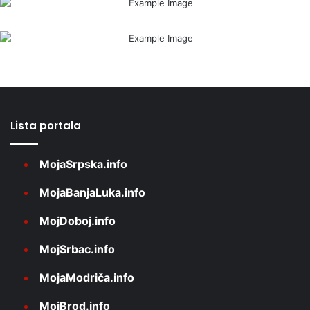
Lista portala
MojaSrpska.info
MojaBanjaLuka.info
MojDoboj.info
MojSrbac.info
MojaModriča.info
MojBrod.info