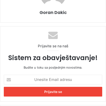
Goran Dakic
Prijavite se na naš
Sistem za obavještavanje!
Budite u toku sa posljednjim novostima.
U
n
e
s
i
t