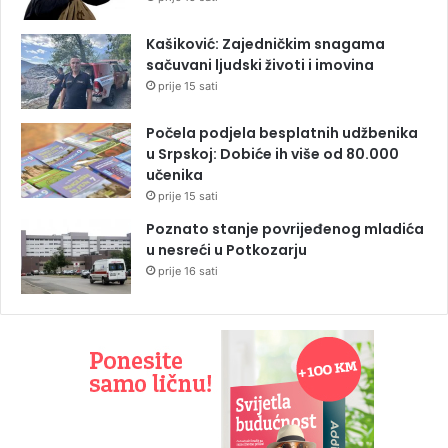
Kašiković: Zajedničkim snagama
sačuvani ljudski životi i imovina
prije 15 sati
Počela podjela besplatnih udžbenika
u Srpskoj: Dobiće ih više od 80.000
učenika
prije 15 sati
Poznato stanje povrijeđenog mladića
u nesreći u Potkozarju
prije 16 sati