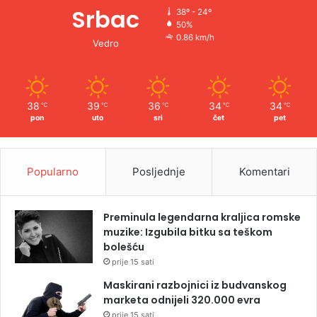
Srbac
38º - 24º
50%
0.86 km/h
Vedro
38
39
36
34
34
℃
℃
℃
℃
℃
pon
uto
sri
čet
pet
Popularno
Posljednje
Komentari
Preminula legendarna kraljica romske
muzike: Izgubila bitku sa teškom
bolešću
prije 15 sati
Maskirani razbojnici iz budvanskog
marketa odnijeli 320.000 evra
prije 15 sati