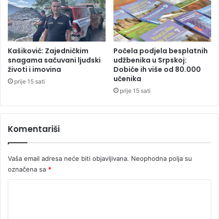
a
r
z
a
z
a
Kašiković: Zajedničkim
Počela podjela besplatnih
p
snagama sačuvani ljudski
udžbenika u Srpskoj:
životi i imovina
Dobiće ih više od 80.000
o
učenika
s
prije 15 sati
l
prije 15 sati
e
n
e
Komentariši
u
j
a
Vaša email adresa neće biti objavljivana.
Neophodna polja su
v
označena sa
*
n
i
K
m
o
s
l
m