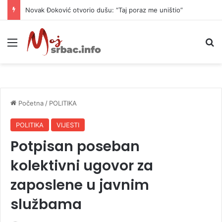
Novak Đoković otvorio dušu: “Taj poraz me uništio”
Meni
P
Početna
/
POLITIKA
POLITIKA
VIJESTI
Potpisan poseban
kolektivni ugovor za
zaposlene u javnim
službama