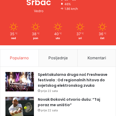
Srbac
46%
1.86 km/h
Vedro
35
38
40
37
36
℃
℃
℃
℃
℃
ned
pon
uto
sri
čet
Popularno
Posljednje
Komentari
Spektakularna druga noć Freshwave
festivala : Od regionalnih hitova do
svjetskog elektronskog zvuka
prije 22 sata
Novak Đoković otvorio dušu: “Taj
poraz me uništio”
prije 22 sata