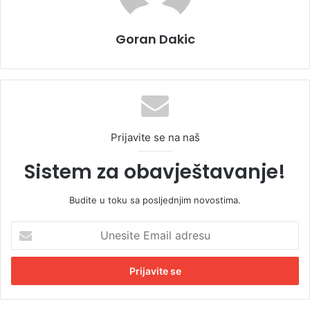
Goran Dakic
Prijavite se na naš
Sistem za obavještavanje!
Budite u toku sa posljednjim novostima.
U
n
e
s
i
t