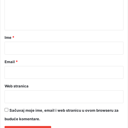
e
n
t
a
r
Ime
*
*
Email
*
Web stranica
Sačuvaj moje ime, email i web stranicu u ovom browseru za
buduće komentare.