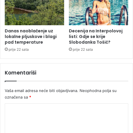
n
d
i
ž
c
b
e
i
u
Danas naoblačenje uz
Decenija na Interpolovoj
n
lokalne pljuskove i blagi
listi: Gdje se krije
R
u
pad temperature
Slobodanka Tošić?
e
k
prije 22 sata
prije 22 sata
a
v
i
Komentariši
c
a
m
Vaša email adresa neće biti objavljivana.
Neophodna polja su
a
označena sa
*
K
o
m