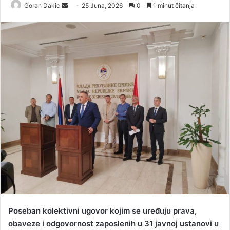
Goran Dakic
S
25 Juna, 2026
0
1 minut čitanja
e
n
d
a
n
e
m
a
i
l
Poseban kolektivni ugovor kojim se uređuju prava,
obaveze i odgovornost zaposlenih u 31 javnoj ustanovi u