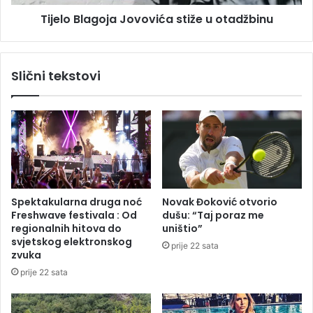
č
a
i
Tijelo Blagoja Jovovića stiže u otadžbinu
g
l
o
a
j
n
a
Slični tekstovi
a
J
p
o
a
v
j
o
a
v
n
i
j
ć
e
a
p
s
Spektakularna druga noć
Novak Đoković otvorio
u
t
Freshwave festivala : Od
dušu: “Taj poraz me
m
i
regionalnih hitova do
uništio”
p
ž
svjetskog elektronskog
prije 22 sata
n
e
zvuka
e
u
prije 22 sata
s
o
t
t
a
a