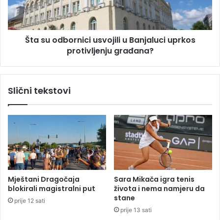
r
d
i
b
v
o
a
Šta su odbornici usvojili u Banjaluci uprkos
r
u
protivljenju građana?
n
S
i
r
c
p
i
Slični tekstovi
s
u
k
s
o
v
j
o
u
j
n
i
a
l
r
i
e
u
Mještani Dragočaja
Sara Mikača igra tenis
d
B
blokirali magistralni put
života i nema namjeru da
n
a
stane
prije 12 sati
i
n
prije 13 sati
m
j