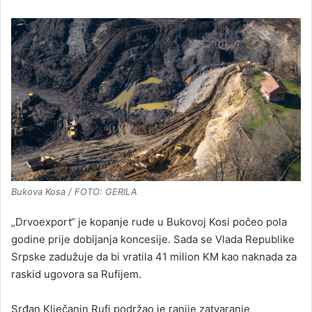
Bukova Kosa / FOTO: GERILA
„Drvoexport“ je kopanje rude u Bukovoj Kosi počeo pola
godine prije dobijanja koncesije. Sada se Vlada Republike
Srpske zadužuje da bi vratila 41 milion KM kao naknada za
raskid ugovora sa Rufijem.
Srđan Klječanin Rufi podržao je ranije zatvaranje