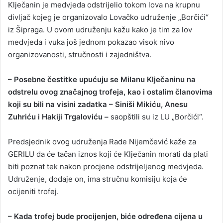
Klječanin je medvjeda odstrijelio tokom lova na krupnu
divljač kojeg je organizovalo Lovačko udruženje „Borčići“
iz Šipraga. U ovom udruženju kažu kako je tim za lov
medvjeda i vuka još jednom pokazao visok nivo
organizovanosti, stručnosti i zajedništva.
– Posebne čestitke upućuju se Milanu Klječaninu na
odstrelu ovog značajnog trofeja, kao i ostalim članovima
koji su bili na visini zadatka – Siniši Mikiću, Anesu
Zuhriću i Hakiji Trgaloviću –
saopštili su iz LU „Borčići“.
Predsjednik ovog udruženja Rade Nijemčević kaže za
GERILU da će tačan iznos koji će Klječanin morati da plati
biti poznat tek nakon procjene odstrijeljenog medvjeda.
Udruženje, dodaje on, ima stručnu komisiju koja će
ocijeniti trofej.
– Kada trofej bude procijenjen, biće određena cijena u