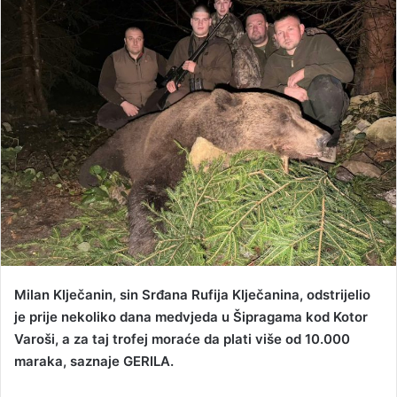
d
a
n
e
m
a
i
l
Milan Klječanin, sin Srđana Rufija Klječanina, odstrijelio
je prije nekoliko dana medvjeda u Šipragama kod Kotor
Varoši, a za taj trofej moraće da plati više od 10.000
maraka, saznaje GERILA.