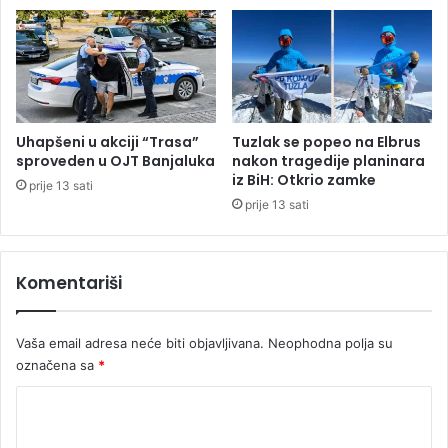
d
a
a
l
n
u
i
c
m
i
a
u
p
Uhapšeni u akciji “Trasa”
Tuzlak se popeo na Elbrus
r
sproveden u OJT Banjaluka
nakon tragedije planinara
k
iz BiH: Otkrio zamke
prije 13 sati
o
prije 13 sati
s
p
r
Komentariši
o
t
i
Vaša email adresa neće biti objavljivana.
Neophodna polja su
v
označena sa
*
l
j
K
e
n
o