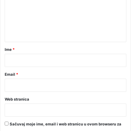
j
m
u
e
g
r
n
a
t
đ
a
a
n
r
Ime
*
a
?
*
Email
*
Web stranica
Sačuvaj moje ime, email i web stranicu u ovom browseru za