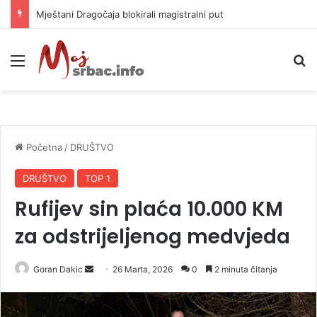
Helikopter ponovo gasi vatru u selima kod Trebinja
Meni
P
Početna
/
DRUŠTVO
DRUŠTVO
TOP 1
Rufijev sin plaća 10.000 KM
za odstrijeljenog medvjeda
Goran Dakic
S
26 Marta, 2026
0
2 minuta čitanja
e
n