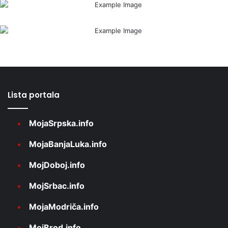
Lista portala
MojaSrpska.info
MojaBanjaLuka.info
MojDoboj.info
MojSrbac.info
MojaModriča.info
MojBrod.info