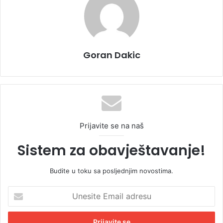
Goran Dakic
Prijavite se na naš
Sistem za obavještavanje!
Budite u toku sa posljednjim novostima.
U
n
e
s