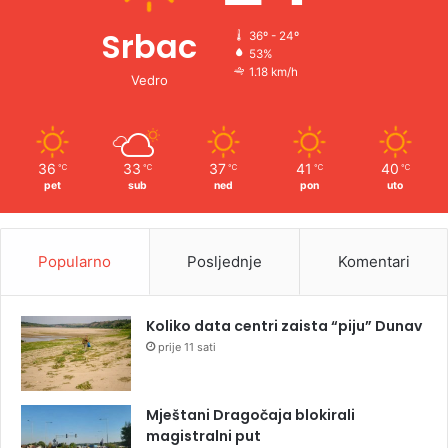
Srbac
36º - 24º
53%
1.18 km/h
Vedro
36
33
37
41
40
℃
℃
℃
℃
℃
pet
sub
ned
pon
uto
Popularno
Posljednje
Komentari
Koliko data centri zaista “piju” Dunav
prije 11 sati
Mještani Dragočaja blokirali
magistralni put