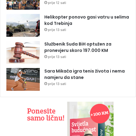
prije 12 sati
Helikopter ponovo gasi vatru u selima
kod Trebinja
prije 13 sati
Službenik Suda BiH optužen za
pronevjeru skoro 197.000 KM
prije 13 sati
Sara Mikača igra tenis života i nema
namjeru da stane
prije 13 sati