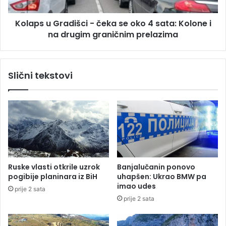
a
G
t
r
Kolaps u Gradišci - čeka se oko 4 sata: Kolone i
u
a
k
na drugim graničnim prelazima
d
a
i
o
š
p
c
Slični tekstovi
r
i
o
-
t
č
i
e
v
k
n
a
i
s
k
e
a
o
Ruske vlasti otkrile uzrok
Banjalučanin ponovo
k
pogibije planinara iz BiH
uhapšen: Ukrao BMW pa
o
imao udes
prije 2 sata
4
prije 2 sata
s
a
t