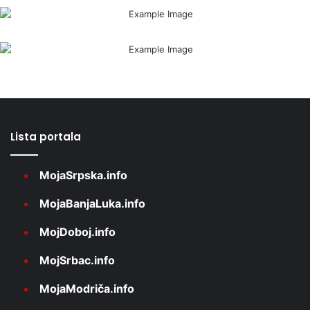
Lista portala
MojaSrpska.info
MojaBanjaLuka.info
MojDoboj.info
MojSrbac.info
MojaModriča.info