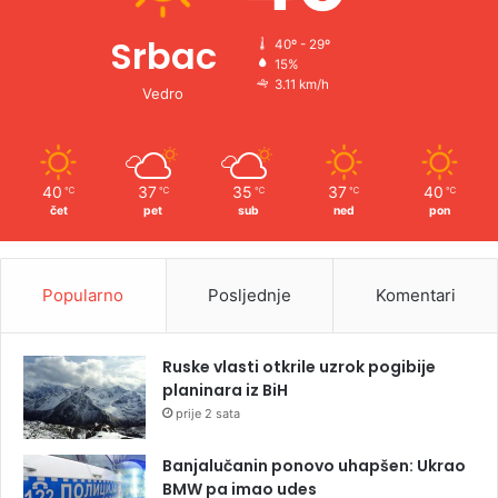
Srbac
40º - 29º
15%
3.11 km/h
Vedro
40
37
35
37
40
℃
℃
℃
℃
℃
čet
pet
sub
ned
pon
Popularno
Posljednje
Komentari
Ruske vlasti otkrile uzrok pogibije
planinara iz BiH
prije 2 sata
Banjalučanin ponovo uhapšen: Ukrao
BMW pa imao udes