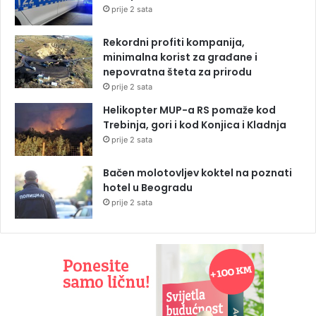
prije 2 sata
Rekordni profiti kompanija,
minimalna korist za građane i
nepovratna šteta za prirodu
prije 2 sata
Helikopter MUP-a RS pomaže kod
Trebinja, gori i kod Konjica i Kladnja
prije 2 sata
Bačen molotovljev koktel na poznati
hotel u Beogradu
prije 2 sata