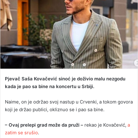
n
e
m
a
i
l
Pjevač Saša Kovačević sinoć je doživio malu nezgodu
kada je pao sa bine na koncertu u Srbiji.
Naime, on je održao svoj nastup u Crvenki, a tokom govora
koji je držao publici, okliznuo se i pao sa bine.
– Ovaj prelepi grad može da pruži –
rekao je Kovačević,
a
zatim se srušio
.