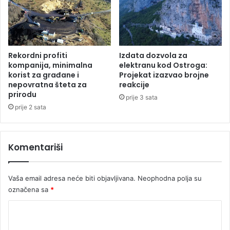
a
:
K
o
l
Rekordni profiti
Izdata dozvola za
o
kompanija, minimalna
elektranu kod Ostroga:
n
korist za građane i
Projekat izazvao brojne
nepovratna šteta za
reakcije
e
prirodu
i
prije 3 sata
n
prije 2 sata
a
d
r
Komentariši
u
g
i
Vaša email adresa neće biti objavljivana.
Neophodna polja su
m
označena sa
*
g
r
K
a
o
n