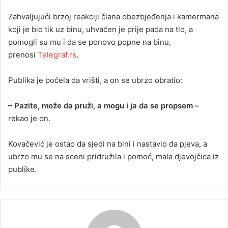
Zahvaljujući brzoj reakciji člana obezbjeđenja i kamermana
koji je bio tik uz binu, uhvaćen je prije pada na tlo, a
pomogli su mu i da se ponovo popne na binu,
prenosi
Telegraf.rs
.
Publika je počela da vrišti, a on se ubrzo obratio:
– Pazite, može da pruži, a mogu i ja da se propsem –
rekao je on.
Kovačević je ostao da sjedi na bini i nastavio da pjeva, a
ubrzo mu se na sceni pridružila i pomoć, mala djevojčica iz
publike.