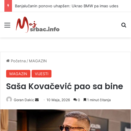
Banjalučanin ponovo uhapšen: Ukrao BMW pa imao udes
Meni
P
Početna
/
MAGAZIN
MAGAZIN
VIJESTI
Saša Kovačević pao sa bine
Goran Dakic
S
10 Maja, 2026
0
1 minut čitanja
e
n
d
a