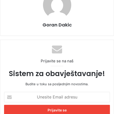
Goran Dakic
Prijavite se na naš
Sistem za obavještavanje!
Budite u toku sa posljednjim novostima.
U
n
e
s