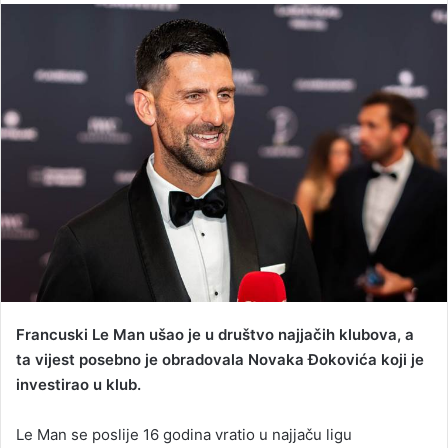
n
d
a
n
e
m
a
i
l
Francuski Le Man ušao je u društvo najjačih klubova, a
ta vijest posebno je obradovala Novaka Đokovića koji je
investirao u klub.
Le Man se poslije 16 godina vratio u najjaču ligu