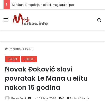
Helikopter ponovo gasi vatru u selima kod Trebinja
Meni
P
Početna
/
SPORT
SPORT
VIJESTI
Novak Đoković slavi
povratak Le Mana u elitu
nakon 16 godina
Goran Dakic
S
10 Maja, 2026
0
1 minut čitanja
e