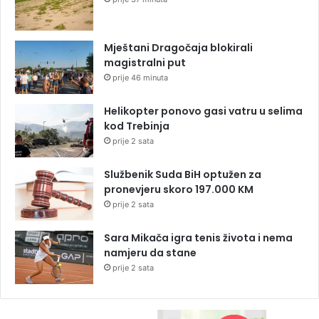
Mještani Dragočaja blokirali
magistralni put
prije 46 minuta
Helikopter ponovo gasi vatru u selima
kod Trebinja
prije 2 sata
Službenik Suda BiH optužen za
pronevjeru skoro 197.000 KM
prije 2 sata
Sara Mikača igra tenis života i nema
namjeru da stane
prije 2 sata