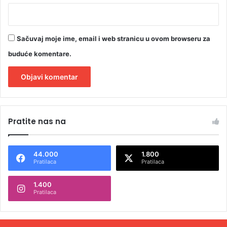
Sačuvaj moje ime, email i web stranicu u ovom browseru za
buduće komentare.
A
l
Pratite nas na
t
e
44.000
1.800
r
Pratilaca
Pratilaca
n
1.400
a
Pratilaca
t
i