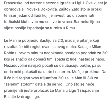
Francuske, od naredne sezone igraće u Ligi 1. Ova vijest je
obradovala i Novaka Đokovića. Zašto? Zato što je srpski
teniser jedan od ljudi koji je investirao u spomenuti
fudbalski klub i već mu se sve to vraća. Bar neka lijepa
vijest poslije ispadanja sa turnira u Rimu.
Le Man je pobijedio Bastiju sa 2:0, mada je pitanje koji
rezultat će biti registrovan sa ovog meča. Kada je Milan
Robin u prvom minutu nadoknade postigao pogodak za 2:0
koji je značio da domaći tim ispada iz lige, nastao je haos.
Nezadovoljni navijači počeli su da ubacuju baklje, pa su
onda neki pokušali da ulete i na teren. Meč je prekinut. Da
li će biti registrovan trijumfom 2:0 za Le Man ili 3:0 za
“zelenim stolom” ostaje da se vidi. Ono što se neće
promijeniti jeste prolazak Le Mana u Ligu 1 i ispadanje
Bastije iz druge lige.