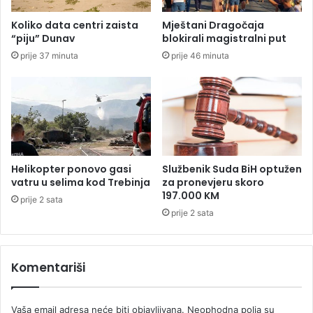
o
i
j
Koliko data centri zaista
Mještani Dragočaja
e
“piju” Dunav
blokirali magistralni put
l
prije 37 minuta
prije 46 minuta
a
p
r
o
n
a
đ
e
Helikopter ponovo gasi
Službenik Suda BiH optužen
n
vatru u selima kod Trebinja
za pronevjeru skoro
a
197.000 KM
prije 2 sata
u
prije 2 sata
K
u
p
Komentariši
i
i
M
Vaša email adresa neće biti objavljivana.
Neophodna polja su
r