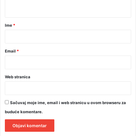
t
a
r
Ime
*
*
Email
*
Web stranica
Sačuvaj moje ime, email i web stranicu u ovom browseru za
buduće komentare.