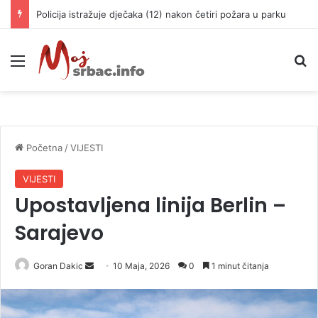
Policija istražuje dječaka (12) nakon četiri požara u parku
Meni
P
Početna
/
VIJESTI
VIJESTI
Upostavljena linija Berlin –
Sarajevo
Goran Dakic
S
10 Maja, 2026
0
1 minut čitanja
e
n
d