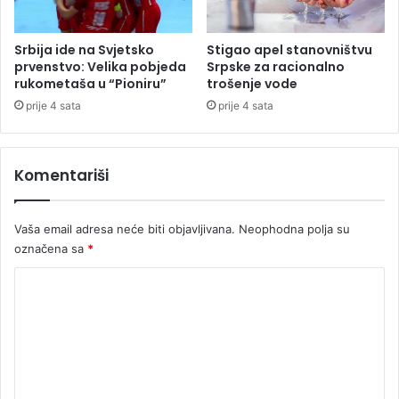
e
u
g
e
r
l
Srbija ide na Svjetsko
Stigao apel stanovništvu
a
i
prvenstvo: Velika pobjeda
Srpske za racionalno
n
t
rukometaša u “Pioniru”
trošenje vode
i
u
prije 4 sata
prije 4 sata
c
n
e
a
"
k
Komentariši
o
n
1
Vaša email adresa neće biti objavljivana.
Neophodna polja su
6
označena sa
*
g
o
K
d
i
o
n
m
a
e
n