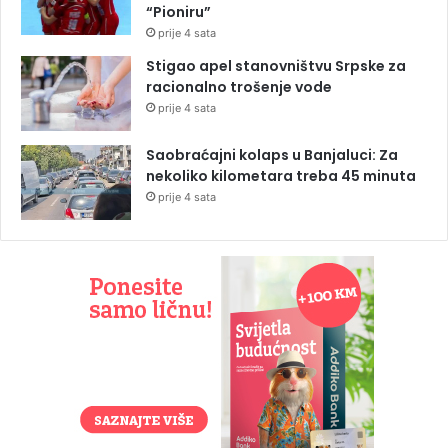
“Pioniru”
prije 4 sata
Stigao apel stanovništvu Srpske za
racionalno trošenje vode
prije 4 sata
Saobraćajni kolaps u Banjaluci: Za
nekoliko kilometara treba 45 minuta
prije 4 sata