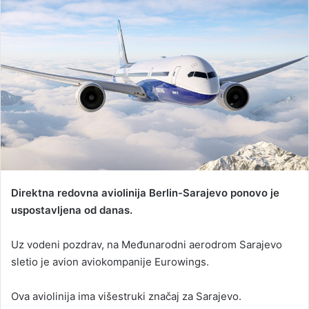
a
n
e
m
a
i
l
Direktna redovna aviolinija Berlin-Sarajevo ponovo je
uspostavljena od danas.
Uz vodeni pozdrav, na Međunarodni aerodrom Sarajevo
sletio je avion aviokompanije Eurowings.
Ova aviolinija ima višestruki značaj za Sarajevo.