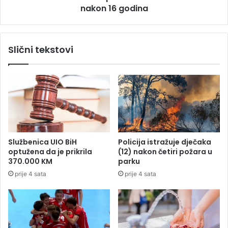
i
nakon 16 godina
i
H
ć
u
s
G
l
Slični tekstovi
r
a
a
v
d
i
i
p
š
o
c
v
i
r
:
a
"
t
Službenica UIO BiH
Policija istražuje dječaka
S
a
optužena da je prikrila
(12) nakon četiri požara u
p
k
370.000 KM
parku
o
L
prije 4 sata
prije 4 sata
j
e
i
M
l
a
e
n
s
a