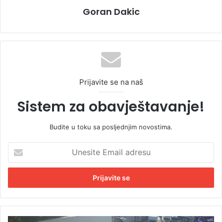
Goran Dakic
Prijavite se na naš
Sistem za obavještavanje!
Budite u toku sa posljednjim novostima.
U
n
e
s
i
t
e
E
V