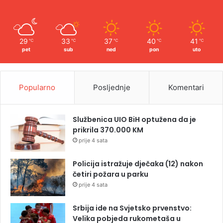
29
33
37
40
41
℃
℃
℃
℃
℃
pet
sub
ned
pon
uto
Popularno
Posljednje
Komentari
Službenica UIO BiH optužena da je
prikrila 370.000 KM
prije 4 sata
Policija istražuje dječaka (12) nakon
četiri požara u parku
prije 4 sata
Srbija ide na Svjetsko prvenstvo:
Velika pobjeda rukometaša u