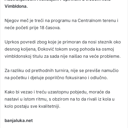
Vimbldona.
a
n
Njegov meč je treći na programu na Centralnom terenu i
e
neće početi prije 18 časova.
m
a
i
Uprkos povredi zbog koje je primoran da nosi steznik oko
l
desnog koljena, Đoković tokom svog pohoda ka osmoj
vimbldonskoj titulu za sada nije naišao na veće probleme.
Za razliku od prethodnih turnira, nije se previše namučio
na početku i djeluje poprilčno fokusirano i odlučno.
Kako bi vezao i treću uzastopnu pobjedu, moraće da
nastavi u istom ritmu, s obzirom na to da rivali iz kola u
kolo postaju sve kvalitetniji.
banjaluka.net