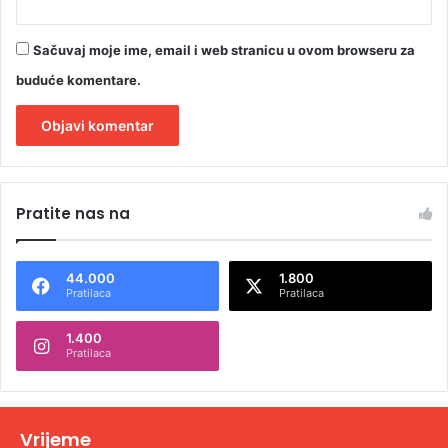
Sačuvaj moje ime, email i web stranicu u ovom browseru za
buduće komentare.
A
l
Pratite nas na
t
e
44.000
1.800
r
Pratilaca
Pratilaca
n
1.400
a
Pratilaca
t
i
v
Vrijeme