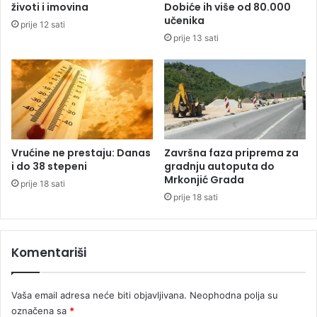
a
a
životi i imovina
Dobiće ih više od 80.000
j
d
učenika
prije 12 sati
a
i
prije 13 sati
b
o
l
n
a
u
n
i
č
k
a
Vrućine ne prestaju: Danas
Završna faza priprema za
j
i do 38 stepeni
gradnju autoputa do
Mrkonjić Grada
a
prije 18 sati
g
prije 18 sati
n
j
e
Komentariši
t
i
n
Vaša email adresa neće biti objavljivana.
Neophodna polja su
a
označena sa
*