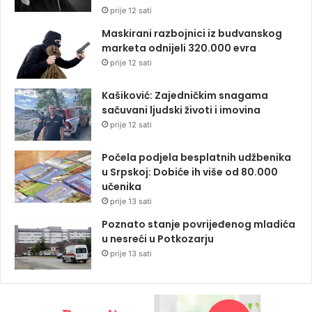
prije 12 sati
Maskirani razbojnici iz budvanskog
marketa odnijeli 320.000 evra
prije 12 sati
Kašiković: Zajedničkim snagama
sačuvani ljudski životi i imovina
prije 12 sati
Počela podjela besplatnih udžbenika
u Srpskoj: Dobiće ih više od 80.000
učenika
prije 13 sati
Poznato stanje povrijeđenog mladića
u nesreći u Potkozarju
prije 13 sati