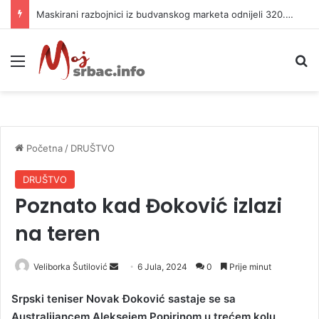
Maskirani razbojnici iz budvanskog marketa odnijeli 320.000 evra
Meni
P
Početna
/
DRUŠTVO
DRUŠTVO
Poznato kad Đoković izlazi
na teren
Veliborka Šutilović
S
6 Jula, 2024
0
Prije minut
e
Srpski teniser Novak Đoković sastaje se sa
n
Australijancem Aleksejem Popirinom u trećem kolu
d