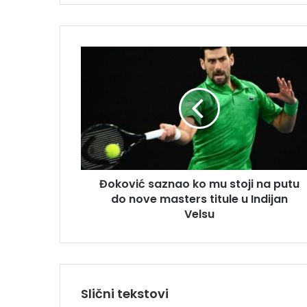
e
E
m
Đ
a
o
i
k
l
o
a
v
d
i
r
ć
e
s
s
a
u
Đoković saznao ko mu stoji na putu
z
do nove masters titule u Indijan
n
a
Velsu
o
k
o
m
u
Slični tekstovi
s