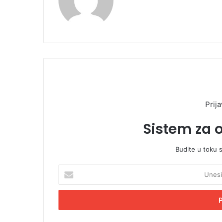
Prija
Sistem za 
Budite u toku 
U
n
e
s
i
t