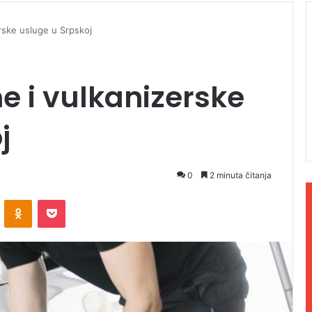
rske usluge u Srpskoj
 i vulkanizerske
j
0
2 minuta čitanja
ontakte
Odnoklassniki
Pocket