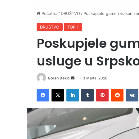
Početna
/
DRUŠTVO
/
Poskupjele gume i vulkanize
DRUŠTVO
TOP 1
Poskupjele gume
usluge u Srpsko
Goran Dakic
S
3 Marta, 2026
e
Facebook
X
LinkedIn
Tumblr
Pinterest
Reddit
VK
n
d
a
n
e
m
a