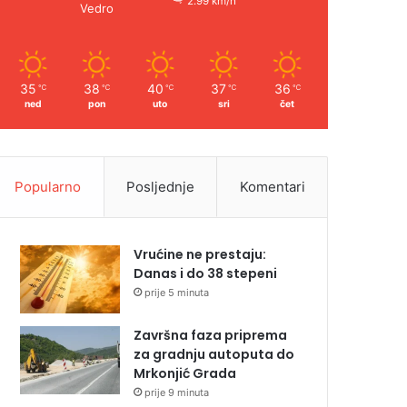
2.99 km/h
Vedro
35
38
40
37
36
℃
℃
℃
℃
℃
ned
pon
uto
sri
čet
Popularno
Posljednje
Komentari
Vrućine ne prestaju:
Danas i do 38 stepeni
prije 5 minuta
Završna faza priprema
za gradnju autoputa do
Mrkonjić Grada
prije 9 minuta