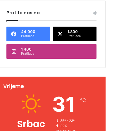
Pratite nas na
44.000
1.800
Pratilaca
Pratilaca
1.400
Pratilaca
Vrijeme
31
℃
Srbac
35º - 23º
32%