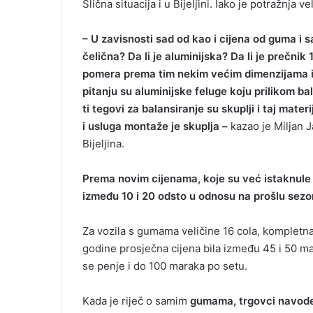
Slična situacija i u Bijeljini. Iako je potražnja 
– U zavisnosti sad od kao i cijena od guma i s
čelična? Da li je aluminijska? Da li je prečnik 1
pomera prema tim nekim većim dimenzijama ide
pitanju su aluminijske feluge koju prilikom bal
ti tegovi za balansiranje su skuplji i taj mater
i usluga montaže je skuplja –
kazao je Miljan Ј
Bijeljina.
Prema novim cijenama, koje su već istaknule 
između 10 i 20 odsto u odnosu na prošlu sezo
Za vozila s gumama veličine 16 cola, kompletna
godine prosječna cijena bila između 45 i 50 mar
se penje i do 100 maraka po setu.
Kada je riječ o samim
gumama, trgovci navode d