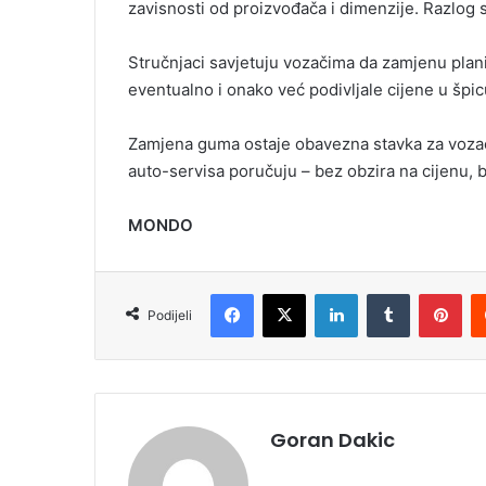
zavisnosti od proizvođača i dimenzije. Razlog su
Stručnjaci savjetuju vozačima da zamjenu plani
eventualno i onako već podivljale cijene u špi
Zamjena guma ostaje obavezna stavka za vozače,
auto-servisa poručuju – bez obzira na cijenu, 
MONDO
Facebook
X
LinkedIn
Tumblr
Pinterest
Podijeli
Goran Dakic