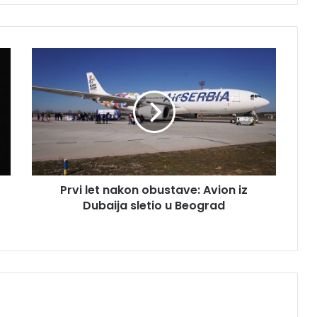
P
r
v
i
l
e
t
n
a
Prvi let nakon obustave: Avion iz
k
Dubaija sletio u Beograd
o
n
o
b
u
s
t
a