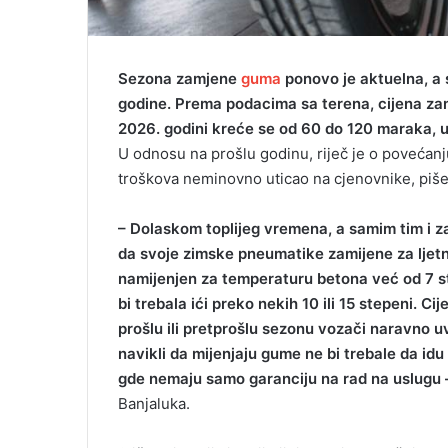
Sezona zamjene
guma
ponovo je aktuelna, a 
godine. Prema podacima sa terena, cijena zam
2026. godini kreće se od 60 do 120 maraka, u 
U odnosu na prošlu godinu, riječ je o povećanju
troškova neminovno uticao na cjenovnike, piš
– Dolaskom toplijeg vremena, a samim tim i z
da svoje zimske pneumatike zamijene za ljet
namijenjen za temperaturu betona već od 7 st
bi trebala ići preko nekih 10 ili 15 stepeni. 
prošlu ili pretprošlu sezonu vozači naravno u
navikli da mijenjaju gume ne bi trebale da idu
gde nemaju samo garanciju na rad na uslugu 
Banjaluka.