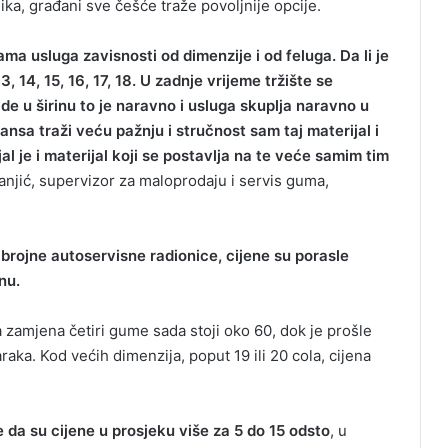
velika, građani sve češće traže povoljnije opcije.
ama usluga zavisnosti od dimenzije i od feluga. Da li je
3, 14, 15, 16, 17, 18. U zadnje vrijeme tržište se
 u širinu to je naravno i usluga skuplja naravno u
ansa traži veću pažnju i stručnost sam taj materijal i
ijal je i materijal koji se postavlja na te veće samim tim
anjić, supervizor za maloprodaju i servis guma,
brojne autoservisne radionice, cijene su porasle
nu.
 zamjena četiri gume sada stoji oko 60, dok je prošle
aka. Kod većih dimenzija, poput 19 ili 20 cola, cijena
a su cijene u prosjeku više za 5 do 15 odsto
, u