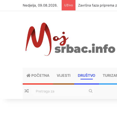
Nedjelja, 09.08.2026.
Uživo
Završna faza priprema 
POČETNA
VIJESTI
DRUŠTVO
TURIZA
Nasumični tekstovi
Pretraga
za