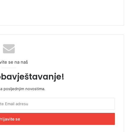
vite se na naš
obavještavanje!
sa posljednjim novostima.