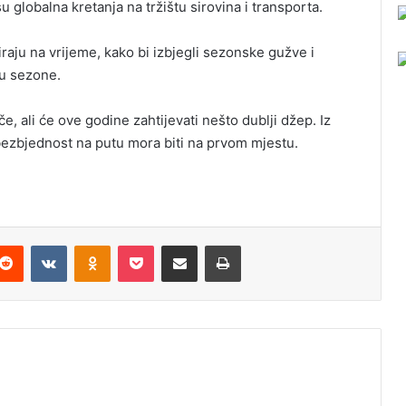
 globalna kretanja na tržištu sirovina i transporta.
raju na vrijeme, kako bi izbjegli sezonske gužve i
cu sezone.
 ali će ove godine zahtijevati nešto dublji džep. Iz
bezbjednost na putu mora biti na prvom mjestu.
Reddit
VKontakte
Odnoklassniki
Pocket
Podijeli putem Emaila
Odštampaj