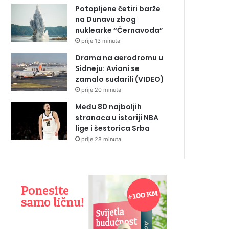
Potopljene četiri barže
na Dunavu zbog
nuklearke “Černavoda”
prije 13 minuta
Drama na aerodromu u
Sidneju: Avioni se
zamalo sudarili (VIDEO)
prije 20 minuta
Među 80 najboljih
stranaca u istoriji NBA
lige i šestorica Srba
prije 28 minuta