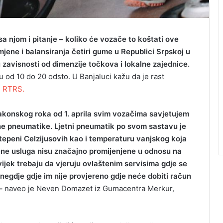
sa njom i pitanje – koliko će vozače to koštati ove
jene i balansiranja četiri gume u Republici Srpskoj u
zavisnosti od dimenzije točkova i lokalne zajednice.
 od 10 do 20 odsto. U Banjaluci kažu da je rast
e
RTRS.
akonskog roka od 1. aprila svim vozačima savjetujem
ne pneumatike. Ljetni pneumatik po svom sastavu je
epeni Celzijusovih kao i temperaturu vanjskog koja
Cijene usluga nisu značajno promijenjene u odnosu na
vijek trebaju da vjeruju ovlaštenim servisima gdje se
 negdje gdje im nije provjereno gdje neće dobiti račun
–
naveo je Neven Domazet iz Gumacentra Merkur,