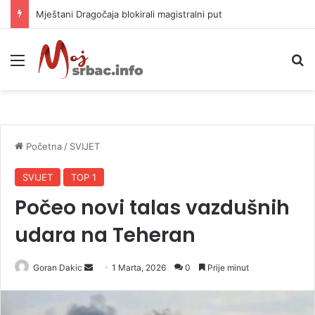
Helikopter ponovo gasi vatru u selima kod Trebinja
Meni
P
Početna
/
SVIJET
SVIJET
TOP 1
Počeo novi talas vazdušnih
udara na Teheran
Goran Dakic
S
1 Marta, 2026
0
Prije minut
e
n