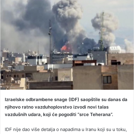
d
a
n
e
m
a
i
l
Izraelske odbrambene snage (IDF) saopštile su danas da
njihovo ratno vazduhoplovstvo izvodi novi talas
vazdušnih udara, koji će pogoditi “srce Teherana”.
IDF nije dao više detalja o napadima u Iranu koji su u toku,