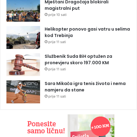
Mještani Dragočaja blokirali
magistralni put
prije 10 sati
Helikopter ponovo gasi vatru u selima
kod Trebinja
prije 11 sati
Službenik Suda BiH optužen za
pronevjeru skoro 197.000 KM
prije 11 sati
Sara Mikača igra tenis života i nema
namjeru da stane
prije 11 sati