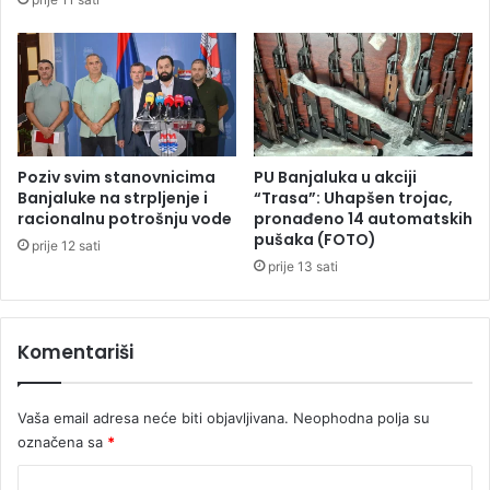
j
i
n
i
p
a
u
h
Poziv svim stanovnicima
PU Banjaluka u akciji
a
Banjaluke na strpljenje i
“Trasa”: Uhapšen trojac,
racionalnu potrošnju vode
pronađeno 14 automatskih
p
pušaka (FOTO)
š
prije 12 sati
e
prije 13 sati
n
i
Komentariši
Vaša email adresa neće biti objavljivana.
Neophodna polja su
označena sa
*
K