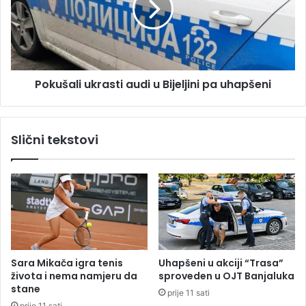
a
š
d
a
i
l
n
i
e
u
Pokušali ukrasti audi u Bijeljini pa uhapšeni
d
k
ž
r
a
a
d
s
Slični tekstovi
t
i
a
u
d
i
u
B
i
Sara Mikača igra tenis
Uhapšeni u akciji “Trasa”
j
života i nema namjeru da
sproveden u OJT Banjaluka
e
stane
prije 11 sati
l
prije 11 sati