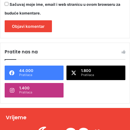
Sačuvaj moje ime, email i web stranicu u ovom browseru za
buduće komentare.
A
l
Pratite nas na
t
e
44.000
1.800
r
Pratilaca
Pratilaca
n
1.400
a
Pratilaca
t
i
v
Vrijeme
e