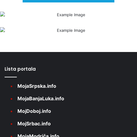
Lista portala
MojaSrpska.info
MojaBanjaLuka.info
MojDoboj.info
MojSrbac.info
MojaModriča.info