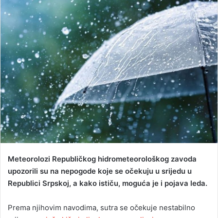
a
n
e
m
a
i
l
Meteorolozi Republičkog hidrometeorološkog zavoda
upozorili su na nepogode koje se očekuju u srijedu u
Republici Srpskoj, a kako ističu, moguća je i pojava leda.
Prema njihovim navodima, sutra se očekuje nestabilno