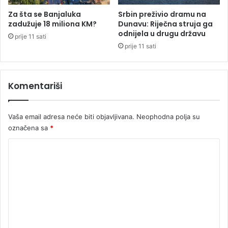
v
a
Za šta se Banjaluka
Srbin preživio dramu na
t
zadužuje 18 miliona KM?
Dunavu: Riječna struja ga
s
odnijela u drugu državu
prije 11 sati
k
prije 11 sati
e
d
o
Komentariši
2
0
3
Vaša email adresa neće biti objavljivana.
Neophodna polja su
1
označena sa
*
.
g
K
o
d
o
i
m
n
e
e
n
t