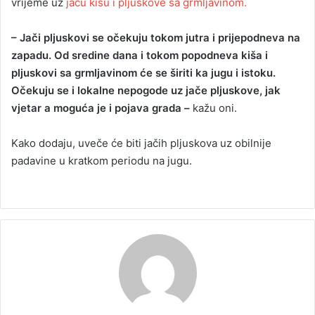
vrijeme uz
jaču kišu i pljuskove sa grmljavinom.
– Jači pljuskovi se očekuju tokom jutra i prijepodneva na
zapadu. Od sredine dana i tokom popodneva kiša i
pljuskovi sa grmljavinom će se širiti ka jugu i istoku.
Očekuju se i lokalne nepogode uz jače pljuskove, jak
vjetar a moguća je i pojava grada –
kažu oni.
Kako dodaju, uveče će biti jačih pljuskova uz obilnije
padavine u kratkom periodu na jugu.