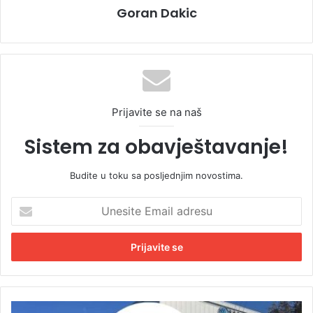
Goran Dakic
Prijavite se na naš
Sistem za obavještavanje!
Budite u toku sa posljednjim novostima.
U
n
e
s
i
t
e
E
B