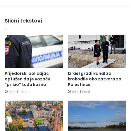
z
k
a
a
m
t
Slični tekstovi
a
u
r
B
k
i
e
H
t
:
i
B
n
r
g
z
a
Prijedorski policajac
Izrael gradi kanal za
c
optužen da je vozaču
krokodile oko zatvora za
e
“prišio” tuđu kaznu
Palestince
s
prije 11 sati
prije 11 sati
t
a
d
o
H
r