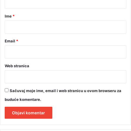
a
r
Ime
*
*
Email
*
Web stranica
Sačuvaj moje ime, email i web stranicu u ovom browseru za
buduće komentare.
A