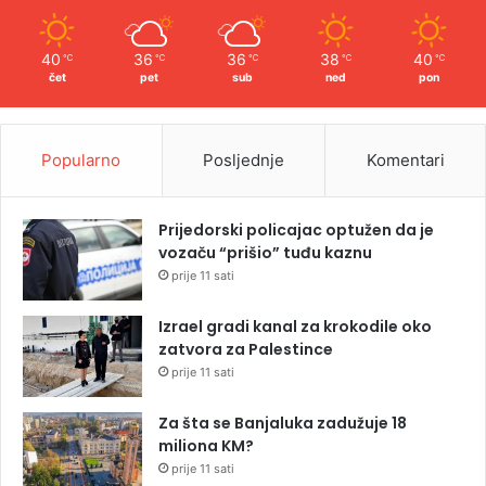
40
36
36
38
40
℃
℃
℃
℃
℃
čet
pet
sub
ned
pon
Popularno
Posljednje
Komentari
Prijedorski policajac optužen da je
vozaču “prišio” tuđu kaznu
prije 11 sati
Izrael gradi kanal za krokodile oko
zatvora za Palestince
prije 11 sati
Za šta se Banjaluka zadužuje 18
miliona KM?
prije 11 sati