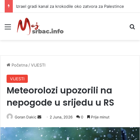
Izrael gradi kanal za krokodile oko zatvora za Palestince
Meni
P
Početna
/
VIJESTI
VIJESTI
Meteorolozi upozorili na
nepogode u srijedu u RS
Goran Dakic
S
2 Juna, 2026
0
Prije minut
e
n
d