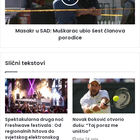
a
r
n
u
S
A
Masakr u SAD: Muškarac ubio šest članova
D
porodice
:
M
u
š
Slični tekstovi
k
a
r
a
c
u
b
i
o
Spektakularna druga noć
Novak Đoković otvorio
š
Freshwave festivala : Od
dušu: “Taj poraz me
e
regionalnih hitova do
uništio”
s
svjetskog elektronskog
prije 24 sata