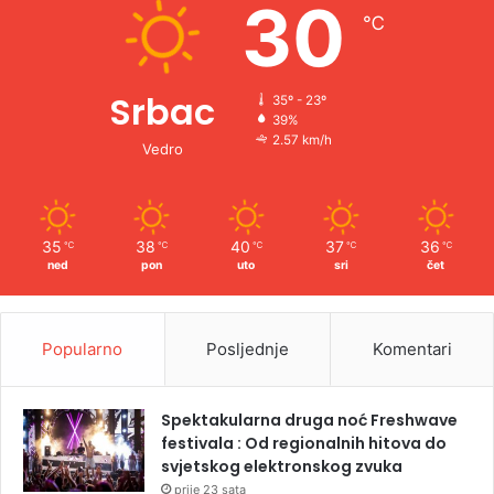
30
℃
:
Srbac
35º - 23º
39%
2.57 km/h
Vedro
35
38
40
37
36
℃
℃
℃
℃
℃
ned
pon
uto
sri
čet
Popularno
Posljednje
Komentari
Spektakularna druga noć Freshwave
festivala : Od regionalnih hitova do
svjetskog elektronskog zvuka
prije 23 sata