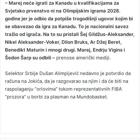
– Marej neće igrati za Kanadu u kvalifikacijama za
Svjetsko prvenstvo ni na Olimpijskim igrama 2028.
godine jer je odbio da potpiše trogodišnji ugovor kojim bi
se obavezao da igra za Kanadu. To je nacionalni savez
tražio od igrača. Na to su pristali Šej Gildžus-Aleksander,
Nikel Aleksander-Voker, Dilon Bruks, Ar Džej Beret,
Benedikt Maturin i mnogi drugi. Marej, Endrju Vigins i
Šedon Šarp su odbili –
prenose američki mediji.
Selektor Srbije Dušan Alimpijević nedavno je potvrdio da
računa na Jokića, da je razgovarao sa njim i da će biti na
raspolaganju “orlovima” tokom reprezentativnih FIBA
“prozora” u borbi za plasman na Mundobasket.