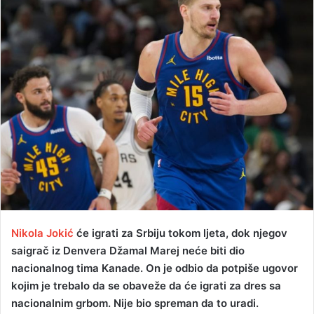
d
a
n
e
m
a
i
l
Nikola Jokić
će igrati za Srbiju tokom ljeta, dok njegov
saigrač iz Denvera Džamal Marej neće biti dio
nacionalnog tima Kanade. On je odbio da potpiše ugovor
kojim je trebalo da se obaveže da će igrati za dres sa
nacionalnim grbom. Nije bio spreman da to uradi.