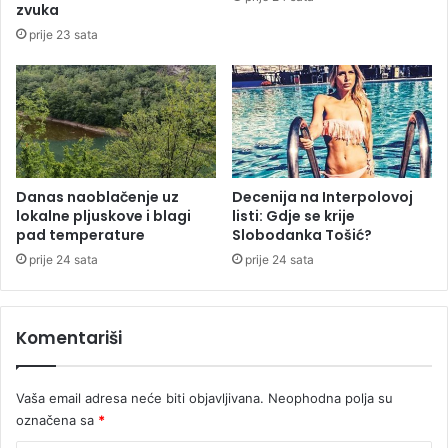
t
zvuka
č
prije 23 sata
l
a
n
o
v
a
p
o
Danas naoblačenje uz
Decenija na Interpolovoj
lokalne pljuskove i blagi
listi: Gdje se krije
r
pad temperature
Slobodanka Tošić?
o
d
prije 24 sata
prije 24 sata
i
c
e
Komentariši
Vaša email adresa neće biti objavljivana.
Neophodna polja su
označena sa
*