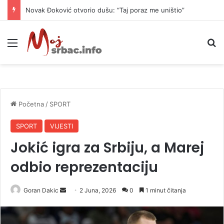
Novak Đoković otvorio dušu: “Taj poraz me uništio”
Meni
P
Početna
/
SPORT
SPORT
VIJESTI
Jokić igra za Srbiju, a Marej
odbio reprezentaciju
Goran Dakic
S
2 Juna, 2026
0
1 minut čitanja
e
n