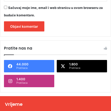
Sačuvaj moje ime, email i web stranicu u ovom browseru za
buduće komentare.
A
l
Pratite nas na
t
e
44.000
1.800
r
Pratilaca
Pratilaca
n
1.400
a
Pratilaca
t
i
v
Vrijeme
e