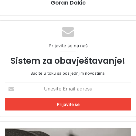
Goran Dakic
Prijavite se na naš
Sistem za obavještavanje!
Budite u toku sa posljednjim novostima.
U
n
e
s
i
t
e
E
R