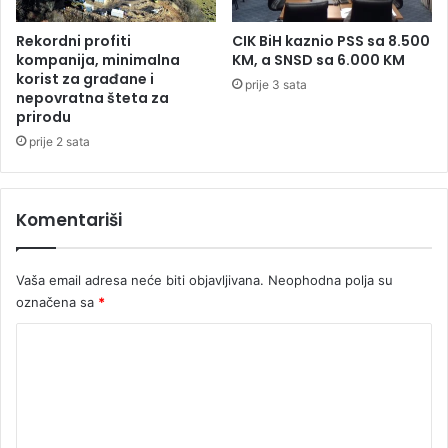
a
o
Rekordni profiti
CIK BiH kaznio PSS sa 8.500
k
kompanija, minimalna
KM, a SNSD sa 6.000 KM
o
korist za građane i
prije 3 sata
nepovratna šteta za
m
prirodu
i
l
prije 2 sata
i
o
n
Komentariši
t
o
n
Vaša email adresa neće biti objavljivana.
Neophodna polja su
a
označena sa
*
n
a
K
f
o
t
e
m
e