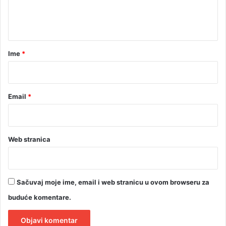
n
t
a
r
Ime
*
*
Email
*
Web stranica
Sačuvaj moje ime, email i web stranicu u ovom browseru za
buduće komentare.