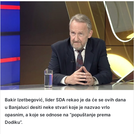
n
d
a
n
e
m
a
i
l
Bakir Izetbegović, lider SDA rekao je da će se ovih dana
u Banjaluci desiti neke stvari koje je nazvao vrlo
opasnim, a koje se odnose na “popuštanje prema
Dodiku”.