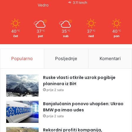
3.11 km/h
Vedro
40
37
35
37
40
℃
℃
℃
℃
℃
čet
pet
sub
ned
pon
Popularno
Posljednje
Komentari
Ruske vlasti otkrile uzrok pogibije
planinara iz BiH
prije 2 sata
Banjalučanin ponovo uhapšen: Ukrao
BMW pa imao udes
prije 2 sata
Rekordni profiti kompanija,