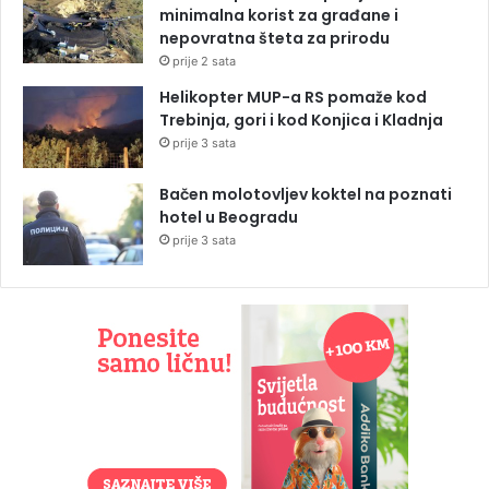
minimalna korist za građane i
nepovratna šteta za prirodu
prije 2 sata
Helikopter MUP-a RS pomaže kod
Trebinja, gori i kod Konjica i Kladnja
prije 3 sata
Bačen molotovljev koktel na poznati
hotel u Beogradu
prije 3 sata