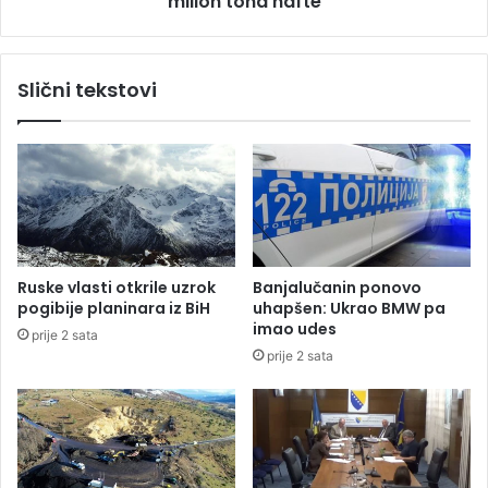
milion tona nafte
g
a
l
n
u
b
Slični tekstovi
p
u
r
l
o
a
m
:
j
P
e
o
n
g
u
o
v
đ
Ruske vlasti otkrile uzrok
Banjalučanin ponovo
r
e
pogibije planinara iz BiH
uhapšen: Ukrao BMW pa
e
n
imao udes
prije 2 sata
m
t
prije 2 sata
e
a
n
n
a
k
e
r
s