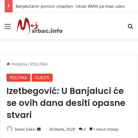
Banjalučanin ponovo uhapšen: Ukrao BMW pa imao udes
Meni
P
Početna
/
POLITIKA
POLITIKA
VIJESTI
Izetbegović: U Banjaluci će
se ovih dana desiti opasne
stvari
Goran Dakic
S
26 Marta, 2026
0
1 minut čitanja
e