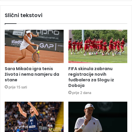
e
:
s
A
Slični tekstovi
t
v
n
i
o
o
p
n
i
s
s
l
m
e
o
t
D
i
Sara Mikača igra tenis
FIFA skinula zabranu
r
o
života i nema namjeru da
registracije novih
i
v
stane
fudbalera za Slogu iz
t
a
Doboja
prije 15 sati
a
n
prije 2 dana
n
p
u
i
A
s
b
t
a
e
z
,