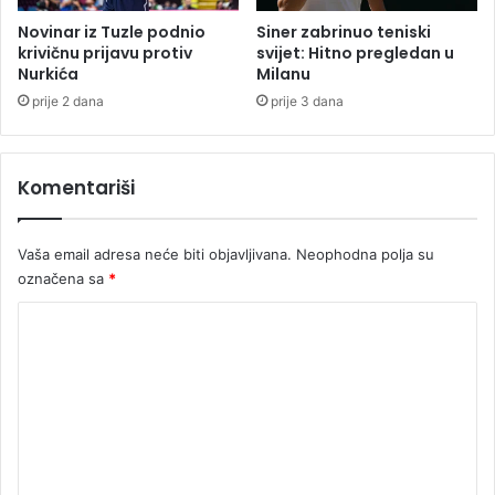
o
i
v
m
Novinar iz Tuzle podnio
Siner zabrinuo teniski
i
a
krivičnu prijavu protiv
svijet: Hitno pregledan u
ć
Nurkića
Milanu
n
u
a
prije 2 dana
prije 3 dana
z
s
b
t
o
r
Komentariši
g
a
9
d
.
a
Vaša email adresa neće biti objavljivana.
Neophodna polja su
j
l
označena sa
*
a
i
n
h
K
u
a
o
r
m
a
e
n
t