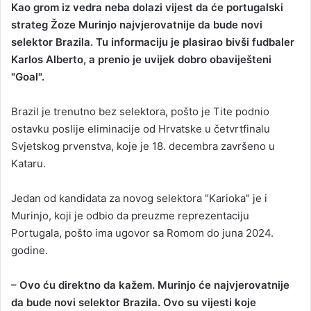
Kao grom iz vedra neba dolazi vijest da će portugalski
n
strateg Žoze Murinjo najvjerovatnije da bude novi
d
selektor Brazila. Tu informaciju je plasirao bivši fudbaler
a
Karlos Alberto, a prenio je uvijek dobro obaviješteni
n
"Goal".
e
m
a
Brazil je trenutno bez selektora, pošto je Tite podnio
i
ostavku poslije eliminacije od Hrvatske u četvrtfinalu
l
Svjetskog prvenstva, koje je 18. decembra završeno u
Kataru.
Jedan od kandidata za novog selektora "Karioka" je i
Murinjo, koji je odbio da preuzme reprezentaciju
Portugala, pošto ima ugovor sa Romom do juna 2024.
godine.
– Ovo ću direktno da kažem. Murinjo će najvjerovatnije
da bude novi selektor Brazila. Ovo su vijesti koje