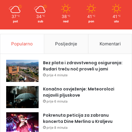
37
34
38
41
41
℃
℃
℃
℃
℃
pet
sub
ned
pon
uto
Popularno
Posljednje
Komentari
Bez plata i zdravstvenog osiguranja:
Rudari treću noć proveli u jami
prije 4 minute
Konačno osvježenje: Meteorolozi
najavili pljuskove
prije 6 minuta
Pokrenuta peticija za zabranu
koncerta Dine Merlina u Kraljevu
prije 8 minuta