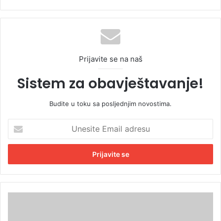
Prijavite se na naš
Sistem za obavještavanje!
Budite u toku sa posljednjim novostima.
U
n
e
s
i
t
e
E
B
m
i
a
s