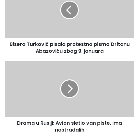
i
e
l
r
a
a
d
T
r
u
e
r
s
Bisera Turković pisala protestno pismo Dritanu
k
u
Abazoviću zbog 9. januara
o
v
i
D
ć
r
p
a
i
m
s
a
a
u
l
R
a
u
p
s
r
Drama u Rusiji: Avion sletio van piste, ima
i
o
nastradalih
j
t
i