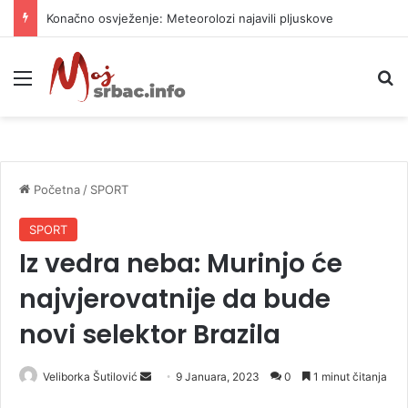
Konačno osvježenje: Meteorolozi najavili pljuskove
Meni
P
Početna
/
SPORT
SPORT
Iz vedra neba: Murinjo će
najvjerovatnije da bude
novi selektor Brazila
Veliborka Šutilović
S
9 Januara, 2023
0
1 minut čitanja
e