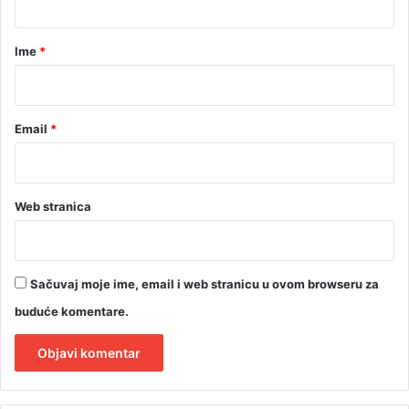
a
r
Ime
*
*
Email
*
Web stranica
Sačuvaj moje ime, email i web stranicu u ovom browseru za
buduće komentare.
A