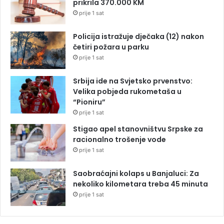
prikrila 370.000 KM
prije 1 sat
Policija istražuje dječaka (12) nakon
četiri požara u parku
prije 1 sat
Srbija ide na Svjetsko prvenstvo:
Velika pobjeda rukometaša u
“Pioniru”
prije 1 sat
Stigao apel stanovništvu Srpske za
racionalno trošenje vode
prije 1 sat
Saobraćajni kolaps u Banjaluci: Za
nekoliko kilometara treba 45 minuta
prije 1 sat