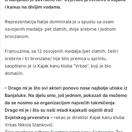
d
i kanuu na divljim vodama.
a
n
Reprezentacija Italije dominirala je u spustu sa osam
e
osvojenih medalja .pet zlatnih, dvije srebrne i jednom
m
a
bronzanom.
i
l
Francuzima, sa 12 osvojenih medalja /pet zlatnih, četiri
srebrne i tri bronzane/ nije bilo premca u sprintu,
saopšteno je iz Kajak kanu kluba “Vrbas”, koji je bio
domaćin.
– Drago mi je što svi akteri ponovo nose najbolje utiske iz
Banjaluke. Na djelu smo, još jednom, pokazali da možemo
da se nosimo sa organizacijom najvećih takmičenja.
Drago mi je i što su naši mladi kajakaši osjetili draž
Svjetskog prvenstva –
rekao je direktor Kajak kanu kluba
Vrbas Nikola Stanković.