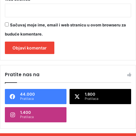
Sačuvaj moje ime, email i web stranicu u ovom browseru za
buduće komentare.
A
l
Pratite nas na
t
e
44.000
1.800
r
Pratilaca
Pratilaca
n
1.400
a
Pratilaca
t
i