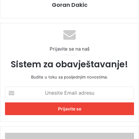
Goran Dakic
Prijavite se na naš
Sistem za obavještavanje!
Budite u toku sa posljednjim novostima.
U
n
e
s
i
t
e
E
C