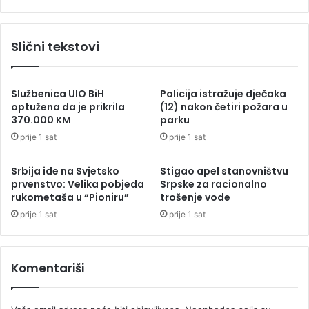
š
e
t
d
e
i
Slični tekstovi
n
n
a
j
o
e
p
n
Službenica UIO BiH
Policija istražuje dječaka
r
e
optužena da je prikrila
(12) nakon četiri požara u
e
370.000 KM
parku
S
z
r
prije 1 sat
prije 1 sat
u
p
s
Srbija ide na Svjetsko
Stigao apel stanovništvu
k
prvenstvo: Velika pobjeda
Srpske za racionalno
e
rukometaša u “Pioniru”
trošenje vode
:
prije 1 sat
prije 1 sat
P
o
s
l
Komentariši
a
t
a