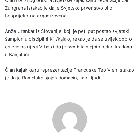
Član Izvršnog odbora Svjetske kajak kanu Federacije Žan
Zungrana istakao je da je Svjetsko prvenstvo bilo
besprijekorno organizovano.
Anže Urankar iz Slovenije, koji je peti put postao svjetski
šampion u disciplini K1 /kajak/, rekao je da se uvijek dobro
osjeća na rijeci Vrbas i da je ovo bilo sjajnih nekoliko dana
u Banjaluci.
Član kajak kanu reprezentacije Francuske Teo Vien istakao
je da je Banjaluka sjajan domaćin, kao i ljudi.