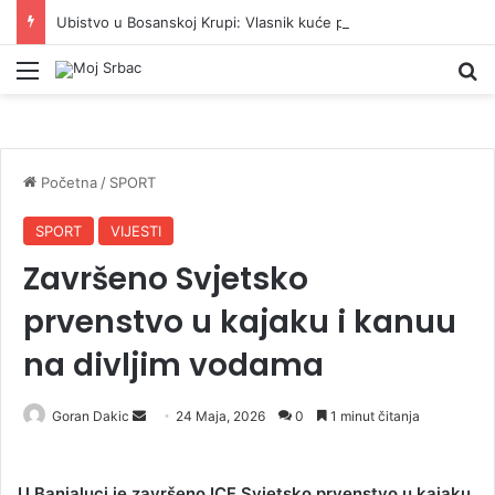
Ubistvo u Bosanskoj Krupi: Vlasnik kuće pronađen mrtav, uhapšen osumnjičeni
Meni
P
Početna
/
SPORT
SPORT
VIJESTI
Završeno Svjetsko
prvenstvo u kajaku i kanuu
na divljim vodama
Goran Dakic
S
24 Maja, 2026
0
1 minut čitanja
e
n
U Banjaluci je završeno ICF Svjetsko prvenstvo u kajaku