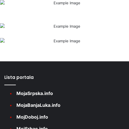
Lista portala
MojaSrpska.info
MojaBanjaLuka.info
MojDoboj.info
MojSrbac.info