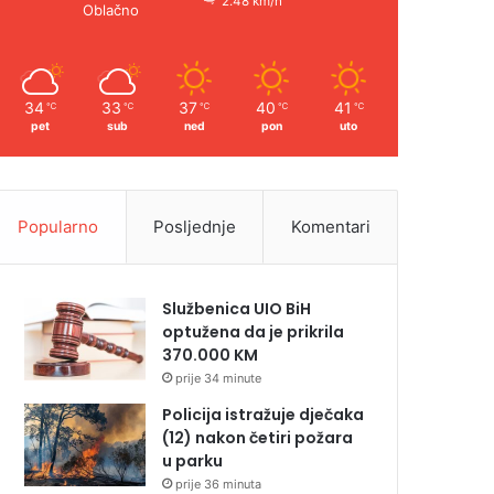
2.48 km/h
Oblačno
34
33
37
40
41
℃
℃
℃
℃
℃
pet
sub
ned
pon
uto
Popularno
Posljednje
Komentari
Službenica UIO BiH
optužena da je prikrila
370.000 KM
prije 34 minute
Policija istražuje dječaka
(12) nakon četiri požara
u parku
prije 36 minuta