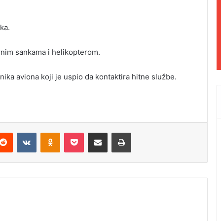
ka.
rnim sankama i helikopterom.
nika aviona koji je uspio da kontaktira hitne službe.
Reddit
VKontakte
Odnoklassniki
Pocket
Podijeli putem Emaila
Odštampaj