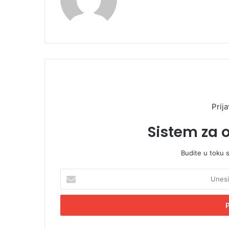
Prija
Sistem za 
Budite u toku 
U
n
e
s
i
t