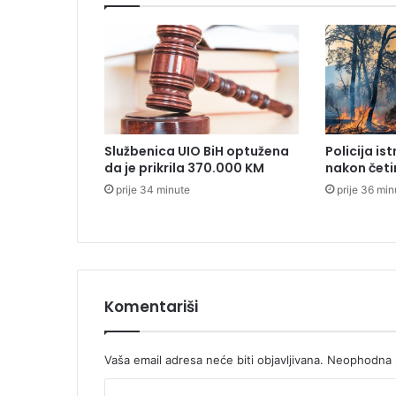
o
ć
e
n
a
j
v
j
Službenica UIO BiH optužena
Policija is
e
da je prikrila 370.000 KM
nakon četi
r
prije 34 minute
prije 36 min
o
v
a
t
n
i
j
Komentariši
e
d
a
Vaša email adresa neće biti objavljivana.
Neophodna p
b
K
u