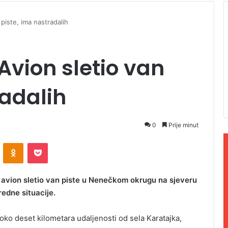
 piste, ima nastradalih
Avion sletio van
radalih
0
Prije minut
ontakte
Odnoklassniki
Pocket
i avion sletio van piste u Nenečkom okrugu na sjeveru
redne situacije.
 oko deset kilometara udaljenosti od sela Karatajka,