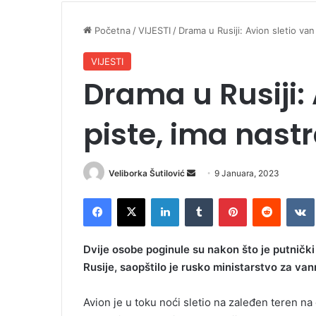
Početna
/
VIJESTI
/
Drama u Rusiji: Avion sletio van
VIJESTI
Drama u Rusiji: 
piste, ima nast
Veliborka Šutilović
S
9 Januara, 2023
e
Facebook
X
LinkedIn
Tumblr
Pinterest
Reddit
VK
n
d
a
Dvije osobe poginule su nakon što je putničk
n
Rusije, saopštilo je rusko ministarstvo za van
e
m
Avion je u toku noći sletio na zaleđen teren na
a