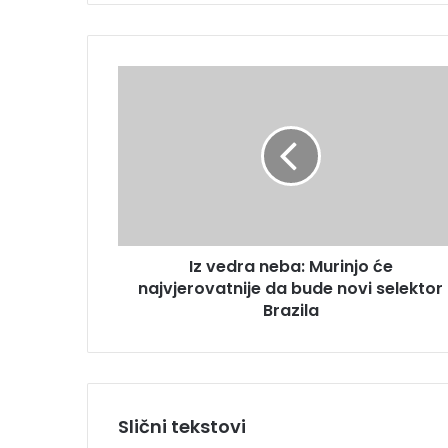
e
E
m
I
a
z
i
v
l
e
a
d
d
r
r
a
e
n
s
e
u
Iz vedra neba: Murinjo će
b
najvjerovatnije da bude novi selektor
a
:
Brazila
M
u
r
i
n
Slični tekstovi
j