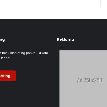
D
E
O
)
ing
Reklama
e našu marketing ponudu klikom
 ispod:
eting