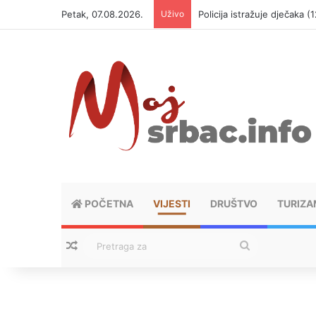
Petak, 07.08.2026.
Uživo
Policija istražuje dječaka 
POČETNA
VIJESTI
DRUŠTVO
TURIZA
Nasumični tekstovi
Pretraga
za