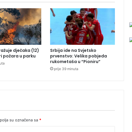
i
j
e
n
a
z
a
s
tražuje dječaka (12)
Srbija ide na Svjetsko
t
ri požara u parku
prvenstvo: Velika pobjeda
a
rukometaša u “Pioniru”
uta
v
prije 39 minuta
a
R
e
p
u
b
l
i
k
olja su označena sa
*
e
S