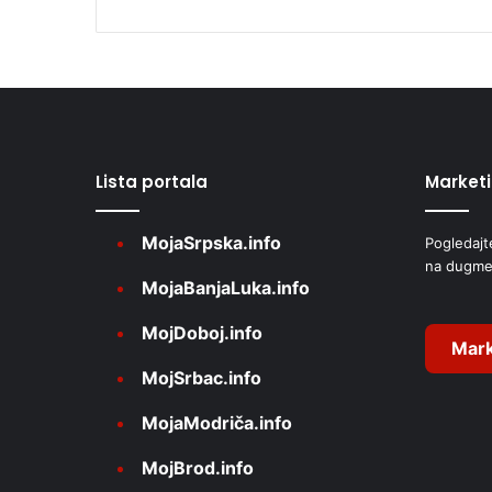
A
l
t
e
r
Lista portala
Market
n
a
MojaSrpska.info
Pogledajt
t
na dugme
i
MojaBanjaLuka.info
v
MojDoboj.info
e
Mark
MojSrbac.info
:
MojaModriča.info
MojBrod.info