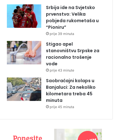
Srbija ide na Svjetsko
prvenstvo: Velika
pobjeda rukometaša u
“Pioniru”
prije 39 minuta
Stigao apel
stanovništvu Srpske za
racionalno trošenje
vode
prije 43 minute
Saobraćajni kolaps u
Banjaluci: Za nekoliko
kilometara treba 45
minuta
prije 45 minuta