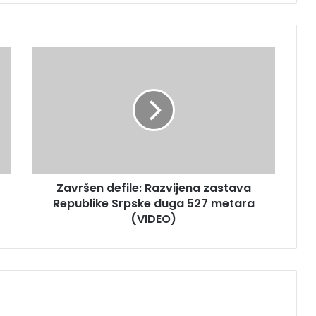
Z
a
v
r
š
e
n
d
e
Završen defile: Razvijena zastava
f
Republike Srpske duga 527 metara
i
l
(VIDEO)
e
:
R
a
z
v