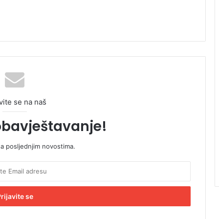
vite se na naš
obavještavanje!
sa posljednjim novostima.