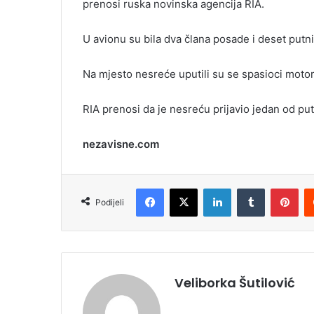
prenosi ruska novinska agencija RIA.
i
l
U avionu su bila dva člana posade i deset putni
Na mjesto nesreće uputili su se spasioci moto
RIA prenosi da je nesreću prijavio jedan od put
nezavisne.com
Facebook
X
LinkedIn
Tumblr
Pinterest
Podijeli
Veliborka Šutilović