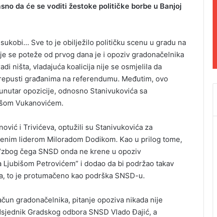
sno da će se voditi žestoke političke borbe u Banjoj
ukobi… Sve to je obilježilo političku scenu u gradu na
je se poteže od prvog dana je i opoziv gradonačelnika
di ništa, vladajuća koalicija nije se osmjelila da
prepusti građanima na referendumu. Međutim, ovo
a unutar opozicije, odnosno Stanivukovića sa
ojšom Vukanovićem.
ović i Trivićeva, optužili su Stanivukovića za
jenim liderom Miloradom Dodikom. Kao u prilog tome,
e “zbog čega SNSD onda ne krene u opoziv
i sa Ljubišom Petrovićem” i dodao da bi podržao takav
ka, to je protumačeno kao podrška SNSD-u.
račun gradonačelnika, pitanje opoziva nikada nije
redsjednik Gradskog odbora SNSD Vlado Đajić, a