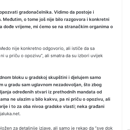
 opozvati gradonačelnika. Vidimo da postoje i
 Međutim, o tome još nije bilo razgovora i konkretni
da dođe vrijeme, mi ćemo se na stranačkim organima o
edo nije konkretno odgovorio, ali ističe da sa
i u priču o opozivu”, ali smatra da su izbori uvijek
ednom bloku u gradskoj skupštini i djelujem samo
em u gradu sam uglavnom nezadovoljan, što zbog
janja određenih stvari iz prethodnih mandata od
ma ne ulazim u bilo kakvu, pa ni priču o opozivu, ali
 prije i to za oba nivoa gradske vlasti; neka građani
jaluka.net.
žen za detaljnije izjave, ali samo je rekao da “sve dok