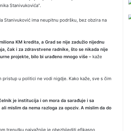
nika Stanivukovića”.
a Stanivuković ima neupitnu podršku, bez obzira na
miliona KM kredita, a Grad se nije zadužio nijednu
ja, čak i za zdravstvene radnike, što se nikada nije
turne projekte, bilo bi urađeno mnogo više –
kaže
n pristup u politici ne vodi nigdje. Kako kaže, sve s čim
lnik je institucija i on mora da sarađuje i sa
, ali mislim da nema razloga za opoziv. A mislim da do
 trenutku najvažnije je obezbijediti efikasno