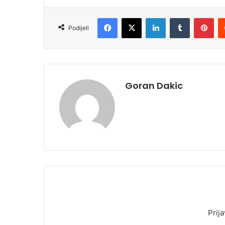
Facebook
X
LinkedIn
Tumblr
Pinterest
Podijeli
Goran Dakic
Prija