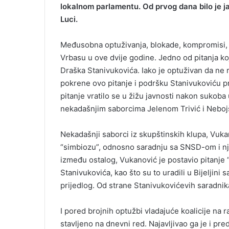
lokalnom parlamentu. Od prvog dana bilo je ja
m
Luci.
a
i
Međusobna optuživanja, blokade, kompromisi, s
l
Vrbasu u ove dvije godine. Jedno od pitanja ko
Draška Stanivukovića. Iako je optuživan da ne ra
pokrene ovo pitanje i podršku Stanivukoviću 
pitanje vratilo se u žižu javnosti nakon sukob
nekadašnjim saborcima Jelenom Trivić i Neb
Nekadašnji saborci iz skupštinskih klupa, Vukan
“simbiozu”, odnosno saradnju sa SNSD-om i n
između ostalog, Vukanović je postavio pitanj
Stanivukovića, kao što su to uradili u Bijeljin
prijedlog. Od strane Stanivukovićevih saradni
I pored brojnih optužbi vladajuće koalicije na 
stavljeno na dnevni red. Najavljivao ga je i p