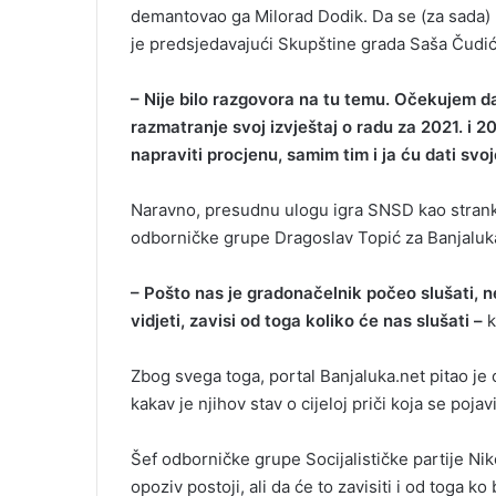
demantovao ga Milorad Dodik. Da se (za sada) m
je predsjedavajući Skupštine grada Saša Čudić
– Nije bilo razgovora na tu temu. Očekujem d
razmatranje svoj izvještaj o radu za 2021. i
napraviti procjenu, samim tim i ja ću dati svoj
Naravno, presudnu ulogu igra SNSD kao strank
odborničke grupe Dragoslav Topić za Banjaluk
– Pošto nas je gradonačelnik počeo slušati, 
vidjeti, zavisi od toga koliko će nas slušati –
k
Zbog svega toga, portal Banjaluka.net pitao je 
kakav je njihov stav o cijeloj priči koja se pojav
Šef odborničke grupe Socijalističke partije Ni
opoziv postoji, ali da će to zavisiti i od toga ko 