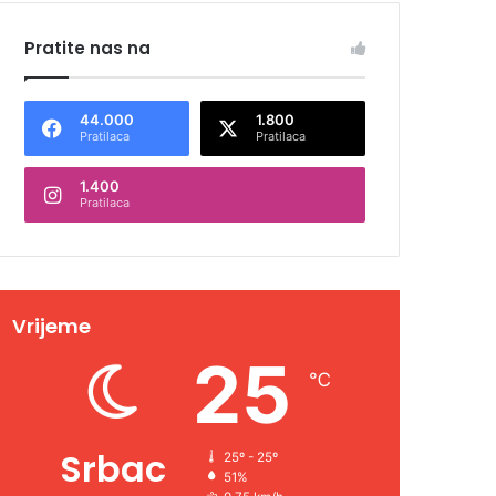
Pratite nas na
44.000
1.800
Pratilaca
Pratilaca
1.400
Pratilaca
Vrijeme
25
℃
Srbac
25º - 25º
51%