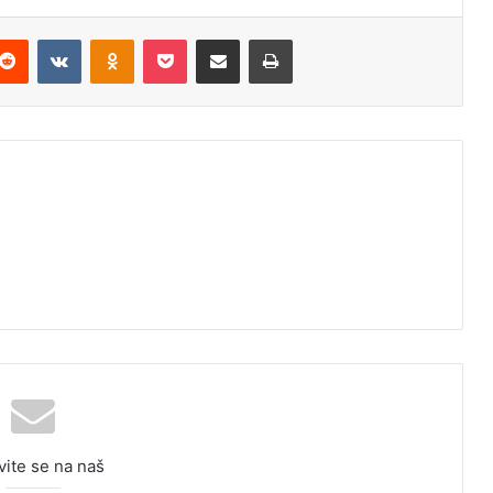
Reddit
VKontakte
Odnoklassniki
Pocket
Podijeli putem Emaila
Odštampaj
vite se na naš