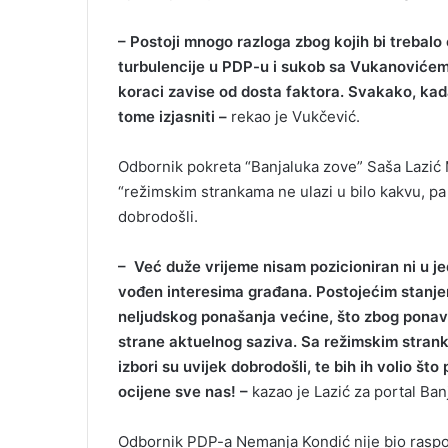
– Postoji mnogo razloga zbog kojih bi trebalo
turbulencije u PDP-u i sukob sa Vukanovićem.
koraci zavise od dosta faktora. Svakako, ka
tome izjasniti –
rekao je Vukčević.
Odbornik pokreta “Banjaluka zove” Saša Lazić M
“režimskim strankama ne ulazi u bilo kakvu, pa n
dobrodošli.
– Već duže vrijeme nisam pozicioniran ni u j
vođen interesima građana. Postojećim stanj
neljudskog ponašanja većine, što zbog ponavl
strane aktuelnog saziva. Sa režimskim stranka
izbori su uvijek dobrodošli, te bih ih volio što
ocijene sve nas! –
kazao je Lazić za portal Ban
Odbornik PDP-a Nemanja Kondić nije bio raspolo