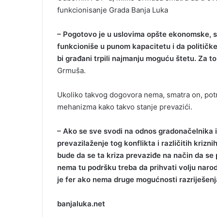
funkcionisanje Grada Banja Luka
– Pogotovo je u uslovima opšte ekonomske, s
funkcioniše u punom kapacitetu i da politič
bi građani trpili najmanju moguću štetu. Za to 
Grmuša.
Ukoliko takvog dogovora nema, smatra on, potr
mehanizma kako takvo stanje prevazići.
– Ako se sve svodi na odnos gradonačelnika i
prevazilaženje tog konflikta i različitih kriz
bude da se ta kriza prevaziđe na način da se
nema tu podršku treba da prihvati volju narod
je fer ako nema druge mogućnosti razriješenja
banjaluka.net