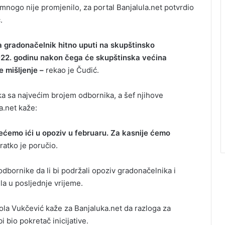
nogo nije promjenilo, za portal Banjalula.net potvrdio
.
a gradonačelnik hitno uputi na skupštinsko
 2022. godinu nakon čega će skupštinska većina
e mišljenje –
rekao je Čudić.
a sa najvećim brojem odbornika, a šef njihove
a.net kaže:
nećemo ići u opoziv u februaru. Za kasnije ćemo
ratko je poručio.
odbornike da li bi podržali opoziv gradonačelnika i
ila u posljednje vrijeme.
kola Vukčević kaže za Banjaluka.net da razloga za
bi bio pokretač inicijative.