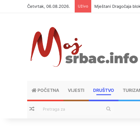
Četvrtak, 06.08.2026.
Uživo
Mještani Dragočaja bloki
POČETNA
VIJESTI
DRUŠTVO
TURIZA
Nasumični tekstovi
Pretraga
za