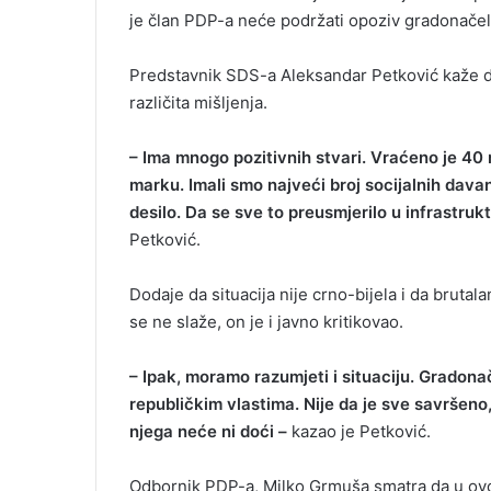
je član PDP-a neće podržati opoziv gradonačel
Predstavnik SDS-a Aleksandar Petković kaže d
različita mišljenja.
– Ima mnogo pozitivnih stvari. Vraćeno je 40 
marku. Imali smo najveći broj socijalnih davan
desilo. Da se sve to preusmjerilo u infrastruk
Petković.
Dodaje da situacija nije crno-bijela i da brutala
se ne slaže, on je i javno kritikovao.
– Ipak, moramo razumjeti i situaciju. Gradonače
republičkim vlastima. Nije da je sve savršeno
njega neće ni doći –
kazao je Petković.
Odbornik PDP-a, Milko Grmuša smatra da u ovom