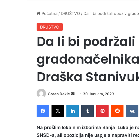
Početna
/
DRUŠTVO
/
Da li bi podržali opoziv gra
DRUŠTVO
Da li bi podržali
gradonačelnika
Draška Stanivu
Goran Dakic
S
30 Januara, 2023
e
Facebook
X
LinkedIn
Tumblr
Pinterest
Reddit
VK
n
d
a
Na prošlim lokalnim izborima Banja lLuka je n
n
SNSD-a, ali opozicija nije uspjela napraviti r
e