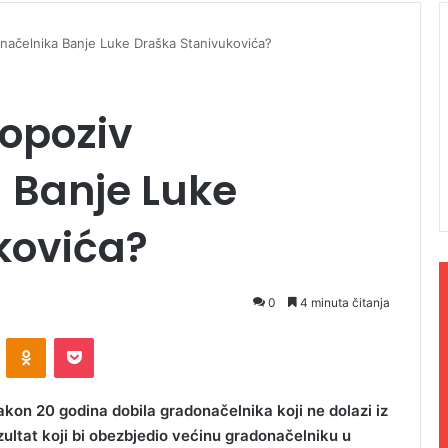
donačelnika Banje Luke Draška Stanivukovića?
 opoziv
 Banje Luke
kovića?
0
4 minuta čitanja
ontakte
Odnoklassniki
Pocket
akon 20 godina dobila gradonačelnika koji ne dolazi iz
ezultat koji bi obezbjedio većinu gradonačelniku u