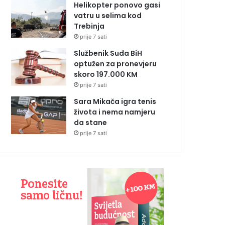
Helikopter ponovo gasi
vatru u selima kod
Trebinja
prije 7 sati
Službenik Suda BiH
optužen za pronevjeru
skoro 197.000 KM
prije 7 sati
Sara Mikača igra tenis
života i nema namjeru
da stane
prije 7 sati