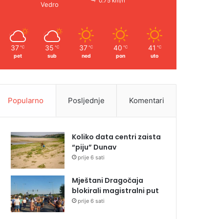
0.75 km/h
Vedro
37
35
37
40
41
℃
℃
℃
℃
℃
pet
sub
ned
pon
uto
Popularno
Posljednje
Komentari
Koliko data centri zaista
“piju” Dunav
prije 6 sati
Mještani Dragočaja
blokirali magistralni put
prije 6 sati