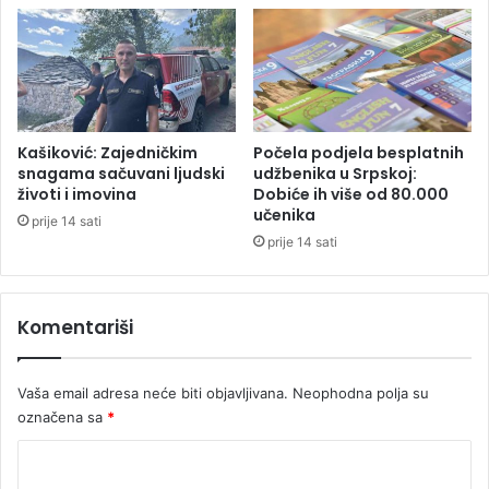
E
p
s
t
i
n
u
Kašiković: Zajedničkim
Počela podjela besplatnih
:
snagama sačuvani ljudski
udžbenika u Srpskoj:
životi i imovina
Dobiće ih više od 80.000
H
učenika
i
prije 14 sati
l
prije 14 sati
a
r
i
Komentariši
z
a
p
Vaša email adresa neće biti objavljivana.
Neophodna polja su
r
označena sa
*
i
j
K
e
o