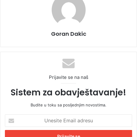
Goran Dakic
Prijavite se na naš
Sistem za obavještavanje!
Budite u toku sa posljednjim novostima.
U
n
e
s