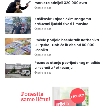
marketa odnijeli 320.000 evra
prije 14 sati
Kašiković: Zajedničkim snagama
sačuvani ljudski životi i imovina
prije 14 sati
Počela podjela besplatnih udžbenika
u Srpskoj: Dobiće ih više od 80.000
učenika
prije 14 sati
Poznato stanje povrijeđenog mladića
u nesreći u Potkozarju
prije 15 sati