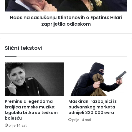
j
a
p
s
Haos na saslušanju Klintonovih o Epstinu: Hilari
r
l
i
zaprijetila odlaskom
u
j
š
e
a
d
n
Slični tekstovi
o
j
r
u
s
K
k
l
i
i
r
n
u
t
d
o
n
n
Preminula legendarna
Maskirani razbojnici iz
i
o
kraljica romske muzike:
budvanskog marketa
k
v
Izgubila bitku sa teškom
odnijeli 320.000 evra
i
bolešću
prije 14 sati
h
prije 14 sati
o