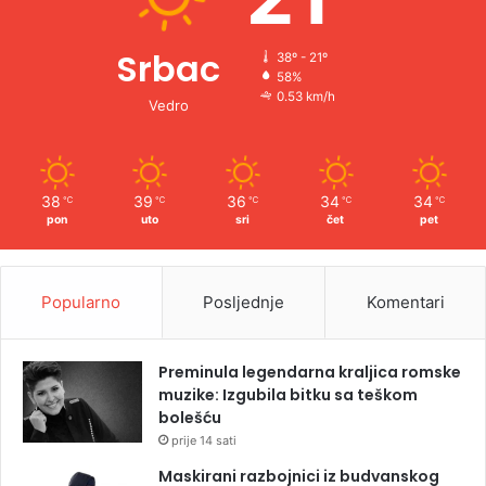
Srbac
38º - 21º
58%
0.53 km/h
Vedro
38
39
36
34
34
℃
℃
℃
℃
℃
pon
uto
sri
čet
pet
Popularno
Posljednje
Komentari
Preminula legendarna kraljica romske
muzike: Izgubila bitku sa teškom
bolešću
prije 14 sati
Maskirani razbojnici iz budvanskog