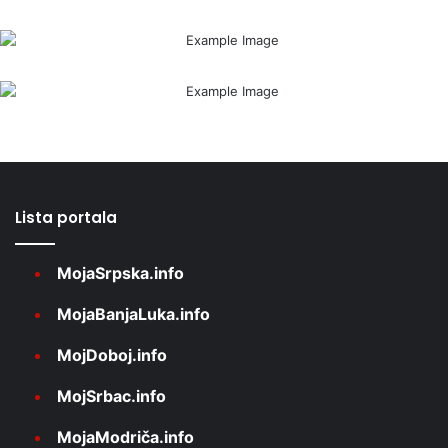
Lista portala
MojaSrpska.info
MojaBanjaLuka.info
MojDoboj.info
MojSrbac.info
MojaModriča.info