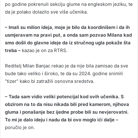
po godine pokrenuli sekciju glume na engleskom jeziku, te
da je polako dolazilo sve više učenika.
– Imali su milion ideja, moje je bilo da koordinišem i da ih
usmjeravam na pravi put, a onda sam pozvao Milana kad
smo došli do glavne ideje da iz stručnog ugla pokaže šta
treba –
kazao je on za RTRS.
Reditelj Milan Banjac rekao je da nije bila zamisao da sve
bude tako veliko i široko, te da su 2024. godine snimili
“tizer” kako bi zatražili osnovna sredstva.
– Tada sam vidio veliki potencijal kod ovih učenika. S
obzirom na to da nisu nikada bili pred kamerom, njihova
gluma i ponašanje bez ijedne probe bili su nevjerovatni.
To mi je dalo ideju i nadu da bi ovo moglo ići dalje –
poručio je on.