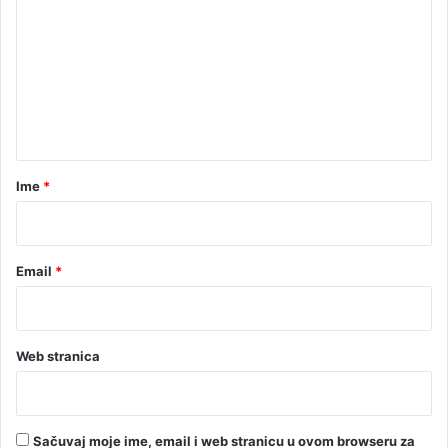
t
i
m
l
e
a
o
n
d
t
l
a
a
s
r
Ime
*
k
*
o
m
Email
*
Web stranica
Sačuvaj moje ime, email i web stranicu u ovom browseru za