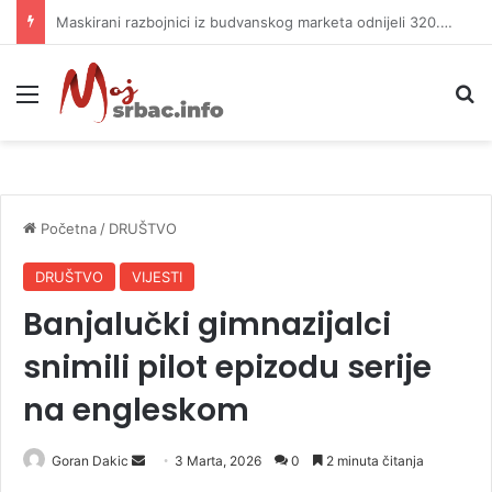
Kašiković: Zajedničkim snagama sačuvani ljudski životi i imovina
Meni
P
Početna
/
DRUŠTVO
DRUŠTVO
VIJESTI
Banjalučki gimnazijalci
snimili pilot epizodu serije
na engleskom
Goran Dakic
S
3 Marta, 2026
0
2 minuta čitanja
e