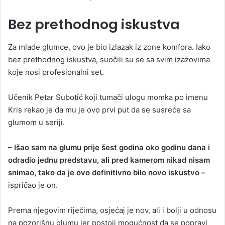
B
ez prethodnog iskustva
Za mlade glumce, ovo je bio izlazak iz zone komfora. Iako
bez prethodnog iskustva, suočili su se sa svim izazovima
koje nosi profesionalni set.
Učenik Petar Subotić koji tumači ulogu momka po imenu
Kris rekao je da mu je ovo prvi put da se susreće sa
glumom u seriji.
– Išao sam na glumu prije šest godina oko godinu dana i
odradio jednu predstavu, ali pred kamerom nikad nisam
snimao, tako da je ovo definitivno bilo novo iskustvo –
ispričao je on.
Prema njegovim riječima, osjećaj je nov, ali i bolji u odnosu
na pozorišnu glumu jer postoji mogućnost da se popravi