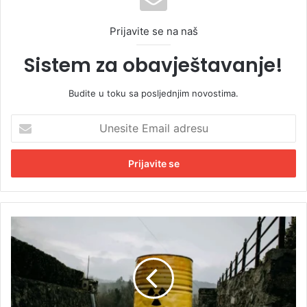
Prijavite se na naš
Sistem za obavještavanje!
Budite u toku sa posljednjim novostima.
U
n
e
s
i
t
e
E
S
m
u
a
o
i
č
l
a
a
v