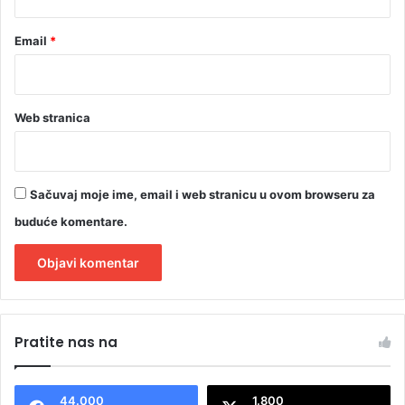
Email
*
Web stranica
Sačuvaj moje ime, email i web stranicu u ovom browseru za
buduće komentare.
A
l
Pratite nas na
t
e
44.000
1.800
r