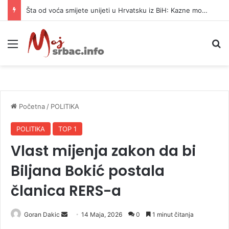
Službenica UIO BiH optužena da je prikrila 370.000 KM
Meni
P
Početna
/
POLITIKA
POLITIKA
TOP 1
Vlast mijenja zakon da bi
Biljana Bokić postala
članica RERS-a
Goran Dakic
S
14 Maja, 2026
0
1 minut čitanja
e