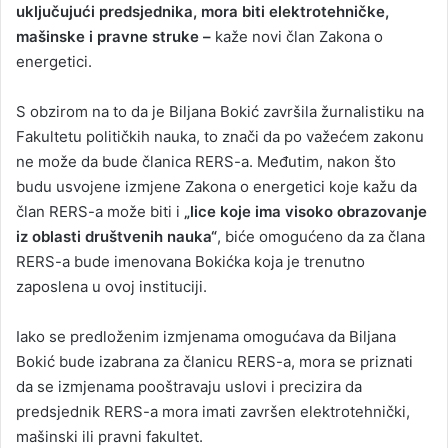
uključujući predsjednika, mora biti elektrotehničke,
mašinske i pravne struke –
kaže novi član Zakona o
energetici.
S obzirom na to da je Biljana Bokić završila žurnalistiku na
Fakultetu političkih nauka, to znači da po važećem zakonu
ne može da bude članica RERS-a. Međutim, nakon što
budu usvojene izmjene Zakona o energetici koje kažu da
član RERS-a može biti i
„lice koje ima visoko obrazovanje
iz oblasti društvenih nauka“
, biće omogućeno da za člana
RERS-a bude imenovana Bokićka koja je trenutno
zaposlena u ovoj instituciji.
Iako se predloženim izmjenama omogućava da Biljana
Bokić bude izabrana za članicu RERS-a, mora se priznati
da se izmjenama pooštravaju uslovi i precizira da
predsjednik RERS-a mora imati završen elektrotehnički,
mašinski ili pravni fakultet.