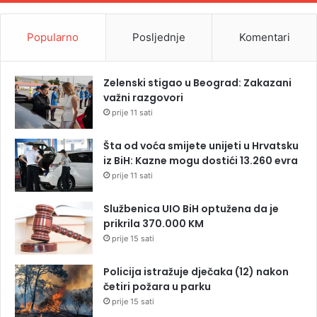
Popularno
Posljednje
Komentari
Zelenski stigao u Beograd: Zakazani
važni razgovori
prije 11 sati
Šta od voća smijete unijeti u Hrvatsku
iz BiH: Kazne mogu dostići 13.260 evra
prije 11 sati
Službenica UIO BiH optužena da je
prikrila 370.000 KM
prije 15 sati
Policija istražuje dječaka (12) nakon
četiri požara u parku
prije 15 sati