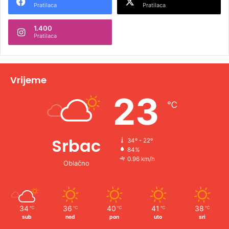
Pratilaca
Pratilaca
n
1.400
a
Pratilaca
t
i
v
Vrijeme
e
23
℃
:
Srbac
34º - 22º
84%
0.96 km/h
Oblačno
34
36
40
41
38
℃
℃
℃
℃
℃
sub
ned
pon
uto
sri