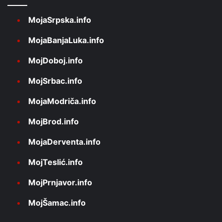
MojaSrpska.info
MojaBanjaLuka.info
MojDoboj.info
MojSrbac.info
MojaModriča.info
MojBrod.info
MojaDerventa.info
MojTeslić.info
MojPrnjavor.info
MojŠamac.info