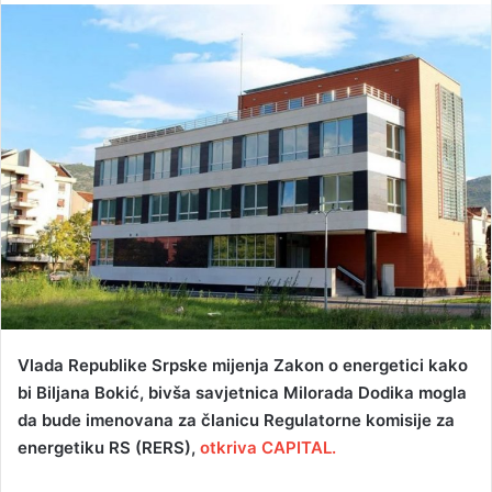
n
d
a
n
e
m
a
i
l
Vlada Republike Srpske mijenja Zakon o energetici kako
bi Biljana Bokić, bivša savjetnica Milorada Dodika mogla
da bude imenovana za članicu Regulatorne komisije za
energetiku RS (RERS),
otkriva CAPITAL.