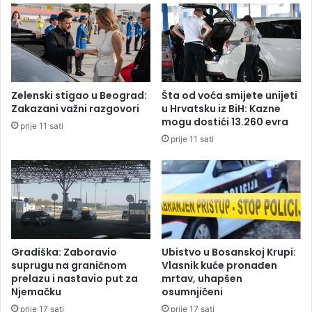
i
a
:
d
P
i
o
ć
č
e
e
v
Zelenski stigao u Beograd:
Šta od voća smijete unijeti
l
e
Zakazani važni razgovori
u Hrvatsku iz BiH: Kazne
a
o
mogu dostići 13.260 evra
prije 11 sati
r
d
prije 11 sati
a
b
s
r
p
a
r
n
a
e
v
a
o
Gradiška: Zaboravio
Ubistvo u Bosanskoj Krupi:
T
suprugu na graničnom
Vlasnik kuće pronađen
r
prelazu i nastavio put za
mrtav, uhapšen
Njemačku
osumnjičeni
g
o
prije 17 sati
prije 17 sati