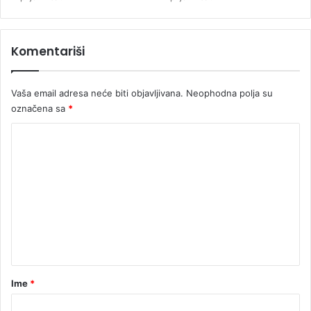
v
s
k
Komentariši
o
j
g
Vaša email adresa neće biti objavljivana.
Neophodna polja su
o
označena sa
*
r
i
K
o
m
e
n
t
a
r
Ime
*
*