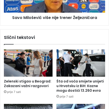
a
l
b
o
i
š
B
Savo Milošević više nije trener Željezničara
e
i
v
l
i
j
ć
Slični tekstovi
a
v
n
i
a
š
B
e
o
n
k
i
i
j
ć
e
p
t
Zelenski stigao u Beograd:
Šta od voća smijete unijeti
o
r
Zakazani važni razgovori
u Hrvatsku iz BiH: Kazne
s
e
mogu dostići 13.260 evra
prije 7 sati
t
n
prije 7 sati
a
e
l
r
a