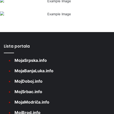
Lista portala
MojaSrpska.info
MojaBanjaLuka.info
MojDoboj.info
MojSrbac.info
MojaModriča.info
MojBrod.info