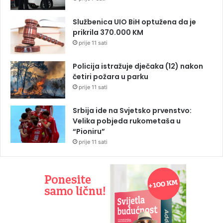
Službenica UIO BiH optužena da je
prikrila 370.000 KM
prije 11 sati
Policija istražuje dječaka (12) nakon
četiri požara u parku
prije 11 sati
Srbija ide na Svjetsko prvenstvo:
Velika pobjeda rukometaša u
“Pioniru”
prije 11 sati