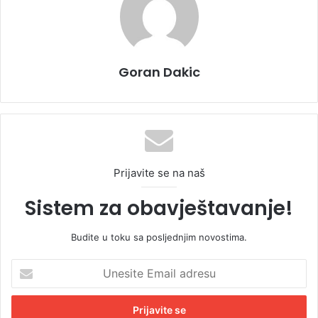
Goran Dakic
Prijavite se na naš
Sistem za obavještavanje!
Budite u toku sa posljednjim novostima.
U
n
e
s