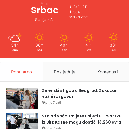
Srbac
34º - 21º
90%
1.43 km/h
Slabija kiša
34
36
40
41
38
℃
℃
℃
℃
℃
sub
ned
pon
uto
sri
Popularno
Posljednje
Komentari
Zelenski stigao u Beograd: Zakazani
važni razgovori
prije 7 sati
Šta od voća smijete unijeti u Hrvatsku
iz BiH: Kazne mogu dostići 13.260 evra
prije 7 sati