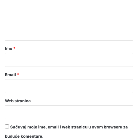
m
e
n
t
a
r
Ime
*
*
Email
*
Web stranica
Sačuvaj moje ime, email i web stranicu u ovom browseru za
buduće komentare.