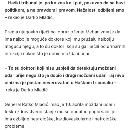
–
Haški tribunal je, po ko zna koji put, pokazao da se bavi
politikom, a ne pravdom i pravom. Nažalost, odbijeni smo
–
rekao je Darko Mladić.
Prema njegovim riječima, obrazloženje Mehanizma je da
ima najbolje moguće doktore koji mu pružaju najbolju
moguću njegu, a to su doktori koji su ga liječili od urinarnih
infekcija nakon što je dobio moždani udar.
–
To su doktori koji nisu uspjeli da detektuju moždani
udar prije nego što je dobio i drugi moždani udar. Taj nivo
cinizma je postao neverovatan u Haškom tribunaliu –
reka je Darko Mladić.
General Ratko Mladić imao je 10. aprila moždani udar i
teško zdravstveno stanje mu se dodatno pogoršalo, jer
ima ozbiljne neurološke, kardiovaskularne i nefrološke
probleme.