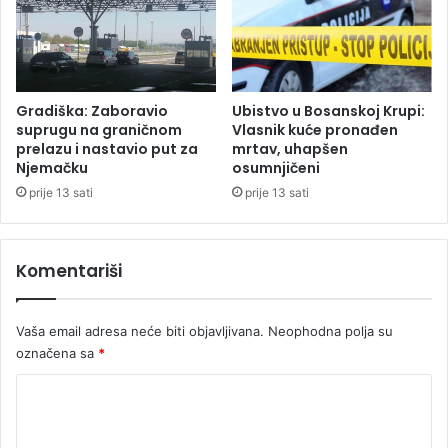
Ž
č
e
l
l
a
j
n
e
i
z
Gradiška: Zaboravio
Ubistvo u Bosanskoj Krupi:
c
n
suprugu na graničnom
Vlasnik kuće pronađen
a
prelazu i nastavio put za
mrtav, uhapšen
i
Njemačku
osumnjičeni
R
č
E
a
prije 13 sati
prije 13 sati
R
r
S
a
-
Komentariši
a
Vaša email adresa neće biti objavljivana.
Neophodna polja su
označena sa
*
K
o