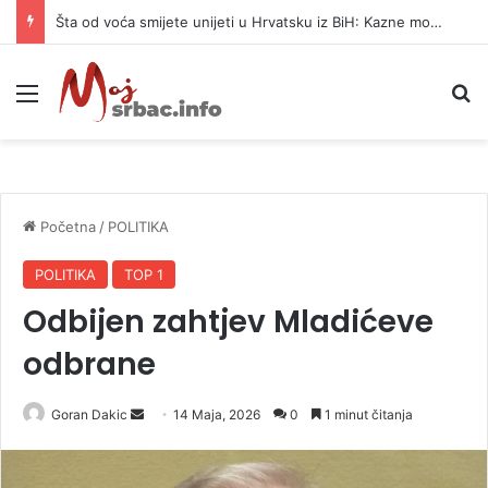
Šta od voća smijete unijeti u Hrvatsku iz BiH: Kazne mogu dostići 13.260 evra
Meni
P
Početna
/
POLITIKA
POLITIKA
TOP 1
Odbijen zahtjev Mladićeve
odbrane
Goran Dakic
S
14 Maja, 2026
0
1 minut čitanja
e
n