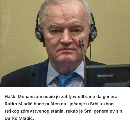
d
a
n
e
m
a
i
l
Haški Mehanizam odbio je zahtjev odbrane da general
Ratko Mladić bude pušten na liječenje u Srbiju zbog
teškog zdravstvenog stanja, rekao je Srni generalov sin
Darko Mladić.