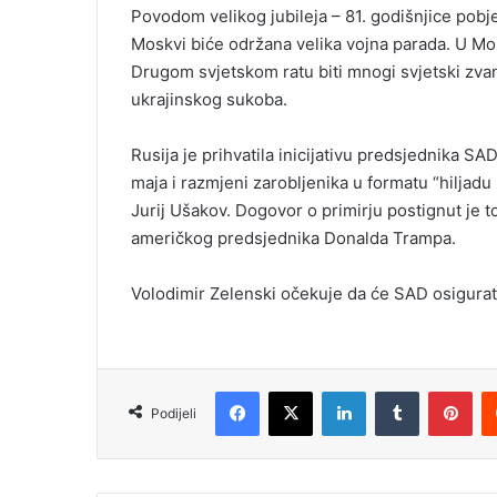
Povodom velikog jubileja – 81. godišnjice pob
Moskvi biće održana velika vojna parada. U M
Drugom svjetskom ratu biti mnogi svjetski zvani
ukrajinskog sukoba.
Rusija je prihvatila inicijativu predsjednika S
maja i razmjeni zarobljenika u formatu “hiljadu
Jurij Ušakov. Dogovor o primirju postignut je 
američkog predsjednika Donalda Trampa.
Volodimir Zelenski očekuje da će SAD osigurat
Facebook
X
LinkedIn
Tumblr
Pinterest
Podijeli