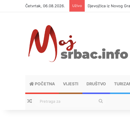
Četvrtak, 06.08.2026.
Uživo
Djevojčica iz Novog Gra
POČETNA
VIJESTI
DRUŠTVO
TURIZA
Nasumični tekstovi
Pretraga
za