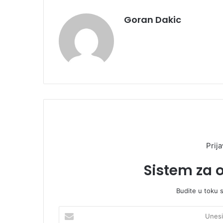
Goran Dakic
Prija
Sistem za 
Budite u toku 
U
n