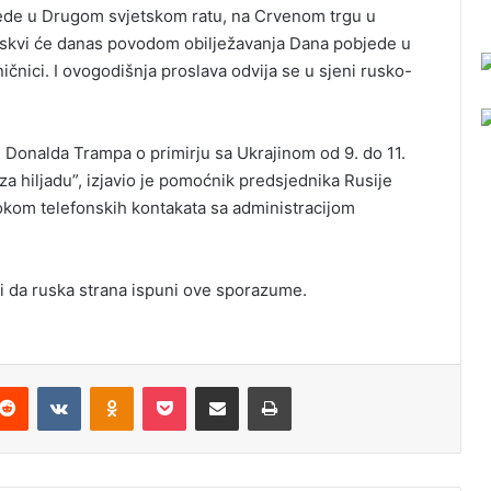
jede u Drugom svjetskom ratu, na Crvenom trgu u
oskvi će danas povodom obilježavanja Dana pobjede u
čnici. I ovogodišnja proslava odvija se u sjeni rusko-
AD Donalda Trampa o primirju sa Ukrajinom od 9. do 11.
 za hiljadu”, izjavio je pomoćnik predsjednika Rusije
tokom telefonskih kontakata sa administracijom
i da ruska strana ispuni ove sporazume.
Reddit
VKontakte
Odnoklassniki
Pocket
Podijeli putem Emaila
Odštampaj