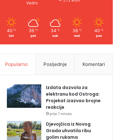
2.72 km/h
Vedro
40
36
34
38
40
℃
℃
℃
℃
℃
čet
pet
sub
ned
pon
Popularno
Posljednje
Komentari
Izdata dozvola za
elektranu kod Ostroga:
Projekat izazvao brojne
reakcije
prije 7 minuta
Djevojčica iz Novog
Grada uhvatila ribu
golim rukama