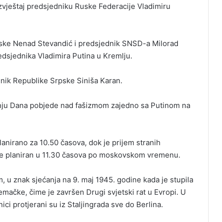
zvještaj predsjedniku Ruske Federacije Vladimiru
ske Nenad Stevandić i predsjednik SNSD-a Milorad
edsjednika Vladimira Putina u Kremlju.
ednik Republike Srpske Siniša Karan.
avnju Dana pobjede nad fašizmom zajedno sa Putinom na
anirano za 10.50 časova, dok je prijem stranih
je planiran u 11.30 časova po moskovskom vremenu.
 u znak sjećanja na 9. maj 1945. godine kada je stupila
emačke, čime je završen Drugi svjetski rat u Evropi. U
ci protjerani su iz Staljingrada sve do Berlina.