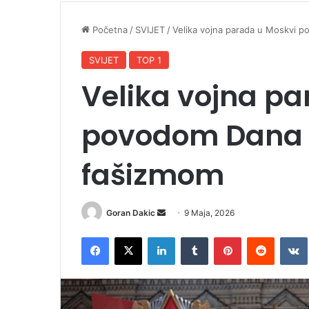
Početna
/
SVIJET
/
Velika vojna parada u Moskvi 
SVIJET
TOP 1
Velika vojna pa
povodom Dana 
fašizmom
Goran Dakic
S
9 Maja, 2026
e
Facebook
X
LinkedIn
Tumblr
Pinterest
Reddit
VK
n
d
a
n