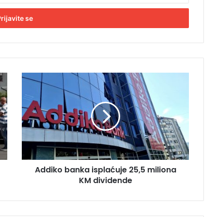
A
d
d
i
k
o
b
a
n
Addiko banka isplaćuje 25,5 miliona
k
KM dividende
a
i
s
p