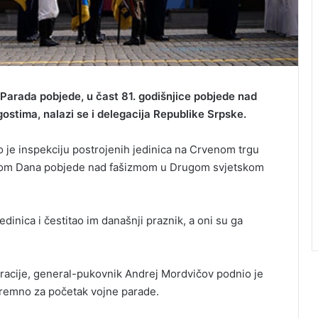
Parada pobjede, u čast 81. godišnjice pobjede nad
ostima, nalazi se i delegacija Republike Srpske.
 je inspekciju postrojenih jedinica na Crvenom trgu
odom Dana pobjede nad fašizmom u Drugom svjetskom
dinica i čestitao im današnji praznik, a oni su ga
acije, general-pukovnik Andrej Mordvičov podnio je
spremno za početak vojne parade.