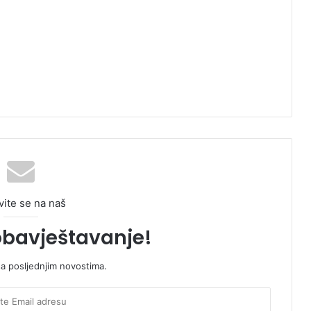
vite se na naš
obavještavanje!
sa posljednjim novostima.