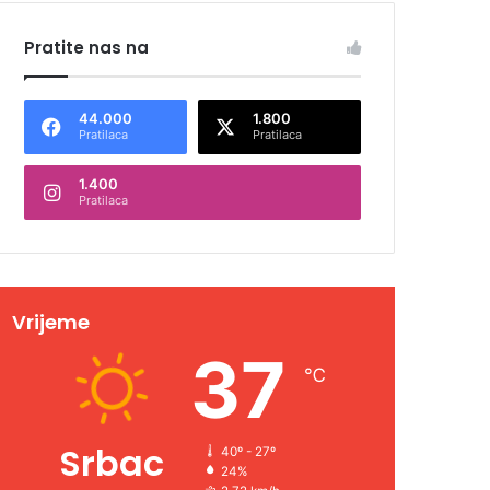
Pratite nas na
44.000
1.800
Pratilaca
Pratilaca
1.400
Pratilaca
Vrijeme
37
℃
Srbac
40º - 27º
24%