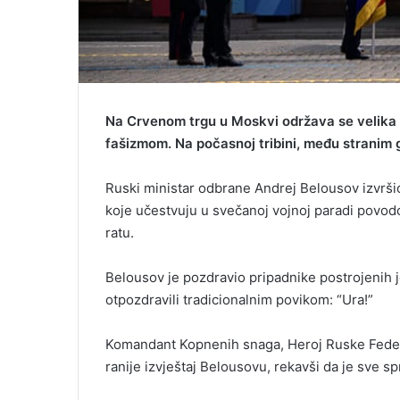
Na Crvenom trgu u Moskvi održava se velika 
fašizmom. Na počasnoj tribini, među stranim g
Ruski ministar odbrane Andrej Belousov izvršio
koje učestvuju u svečanoj vojnoj paradi pov
ratu.
Belousov je pozdravio pripadnike postrojenih je
otpozdravili tradicionalnim povikom: “Ura!”
Komandant Kopnenih snaga, Heroj Ruske Feder
ranije izvještaj Belousovu, rekavši da je sve 