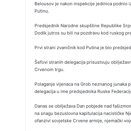
Belousov je nakon inspekcije jedinica podnio i
Putinu.
Predsjednik Narodne skupštine Republike Srp
Dodik jutros su bili na pozdravu kod ruskog pr
Prvi strani zvaničnik kod Putina je bio predsj
Šefovi stranih delegacija prisustvuju obiljež
Crvenom trgu.
Polaganje vijenaca na Grob neznanog junaka pl
delegacija u ime predsjednika Ruske Federaci
Danas se obilježava Dan pobjede nad fašizmom,
na snagu bezuslovna kapitulacija nacističke Nj
ofanzivi sovjetske Crvene armije, njemački vojni