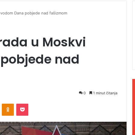
povodom Dana pobjede nad fašizmom
rada u Moskvi
pobjede nad
0
1 minut čitanja
ontakte
Odnoklassniki
Pocket