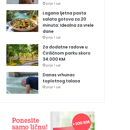
prije 1 sat
Lagana ljetna pasta
salata gotova za 20
minuta: Idealna za vrele
dane
prije 1 sat
Za dodatne radove u
Ćiriličnom parku skoro
34.000 KM
prije 1 sat
Danas vrhunac
toplotnog talasa
prije 1 sat