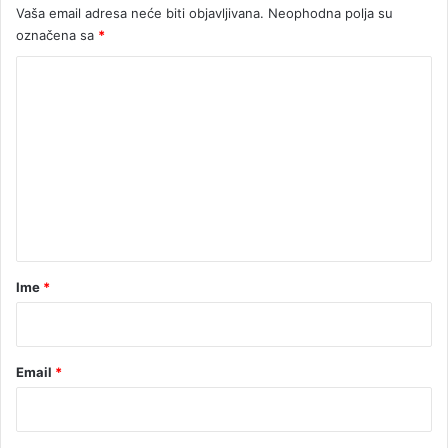
Vaša email adresa neće biti objavljivana.
Neophodna polja su
a
označena sa
*
d
f
K
a
š
o
i
m
z
e
m
o
n
m
t
a
r
Ime
*
*
Email
*