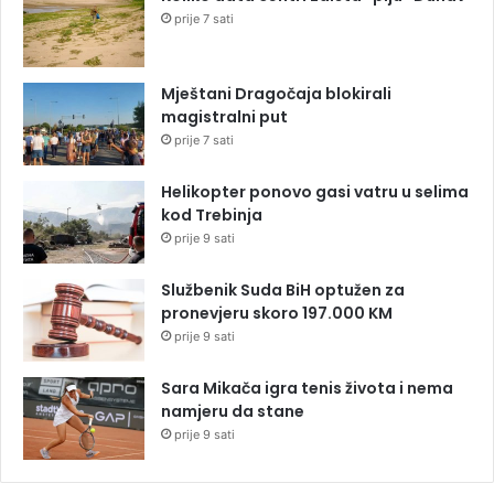
prije 7 sati
Mještani Dragočaja blokirali
magistralni put
prije 7 sati
Helikopter ponovo gasi vatru u selima
kod Trebinja
prije 9 sati
Službenik Suda BiH optužen za
pronevjeru skoro 197.000 KM
prije 9 sati
Sara Mikača igra tenis života i nema
namjeru da stane
prije 9 sati