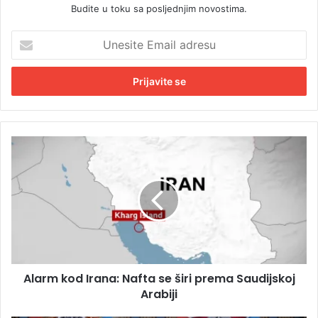
Budite u toku sa posljednjim novostima.
U
n
e
s
i
t
e
E
A
m
l
a
a
i
r
l
m
a
k
d
o
r
d
e
I
s
Alarm kod Irana: Nafta se širi prema Saudijskoj
r
u
Arabiji
a
n