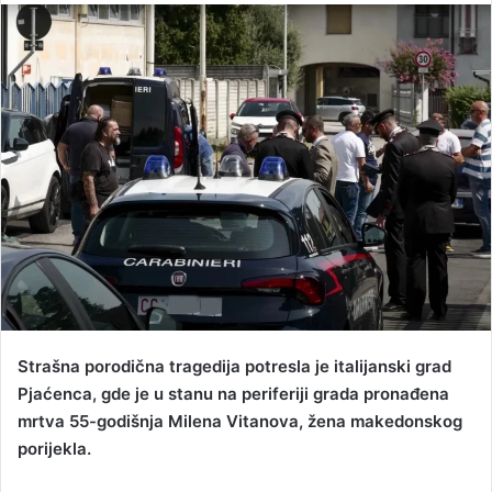
n
d
a
n
e
m
a
i
l
Strašna porodična tragedija potresla je italijanski grad
Pjaćenca, gde je u stanu na periferiji grada pronađena
mrtva 55-godišnja Milena Vitanova, žena makedonskog
porijekla.