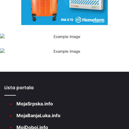
Lista portala
MojaSrpska.info
MojaBanjaLuka.info
MojDoboj.info