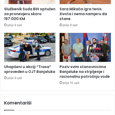
k
i
v
Službenik Suda BiH optužen
Sara Mikača igra tenis
j
i
za pronevjeru skoro
života i nema namjeru da
s
p
197.000 KM
stane
k
o
prije 9 sati
prije 9 sati
o
v
j
o
A
d
r
o
a
m
b
D
i
a
j
n
Uhapšeni u akciji “Trasa”
Poziv svim stanovnicima
i
a
sproveden u OJT Banjaluka
Banjaluke na strpljenje i
p
racionalnu potrošnju vode
prije 9 sati
o
prije 10 sati
b
j
e
Komentariši
d
e
n