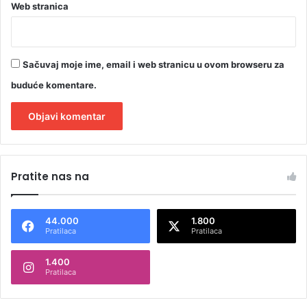
Web stranica
Sačuvaj moje ime, email i web stranicu u ovom browseru za
buduće komentare.
A
l
Pratite nas na
t
e
44.000
1.800
r
Pratilaca
Pratilaca
n
1.400
a
Pratilaca
t
i