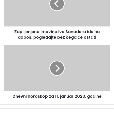
l
i
a
j
d
e
r
n
e
j
s
Zaplijenjena imovina Ive Sanadera ide na
e
u
doboš, pogledajte bez čega će ostati
n
a
i
D
m
n
o
e
v
v
i
n
n
i
a
h
I
o
v
r
e
Dnevni horoskop za 11. januar 2023. godine
o
S
s
a
k
n
o