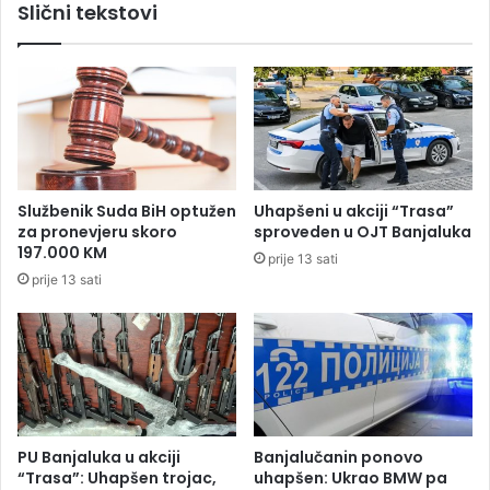
Slični tekstovi
a
p
d
z
e
a
r
1
a
1
i
.
d
j
e
a
n
n
Službenik Suda BiH optužen
Uhapšeni u akciji “Trasa”
a
u
za pronevjeru skoro
sproveden u OJT Banjaluka
d
a
197.000 KM
prije 13 sati
o
r
prije 13 sati
b
2
o
0
š
2
,
3
p
.
o
g
g
o
l
d
PU Banjaluka u akciji
Banjalučanin ponovo
e
i
“Trasa”: Uhapšen trojac,
uhapšen: Ukrao BMW pa