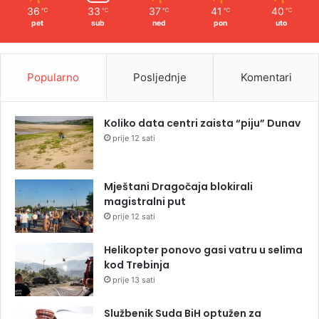
36
33
37
41
40
℃
℃
℃
℃
℃
pet
sub
ned
pon
uto
Popularno
Posljednje
Komentari
Koliko data centri zaista “piju” Dunav
prije 12 sati
Mještani Dragočaja blokirali
magistralni put
prije 12 sati
Helikopter ponovo gasi vatru u selima
kod Trebinja
prije 13 sati
Službenik Suda BiH optužen za