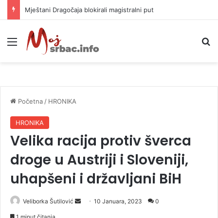
Mještani Dragočaja blokirali magistralni put
Meni
P
Početna
/
HRONIKA
HRONIKA
Velika racija protiv šverca
droge u Austriji i Sloveniji,
uhapšeni i državljani BiH
Veliborka Šutilović
S
10 Januara, 2023
0
e
1 minut čitanja