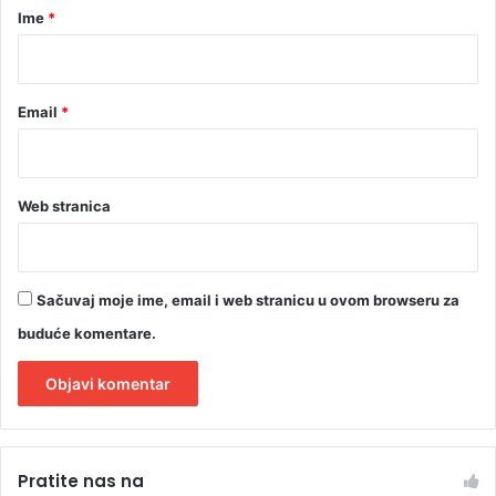
r
Ime
*
*
Email
*
Web stranica
Sačuvaj moje ime, email i web stranicu u ovom browseru za
buduće komentare.
A
l
Pratite nas na
t