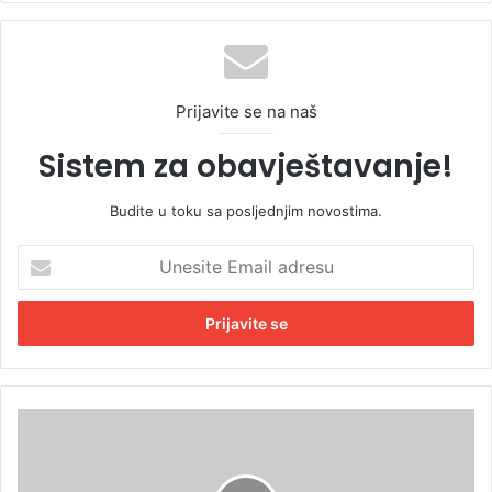
Prijavite se na naš
Sistem za obavještavanje!
Budite u toku sa posljednjim novostima.
U
n
e
s
i
t
e
E
Z
m
a
a
p
i
l