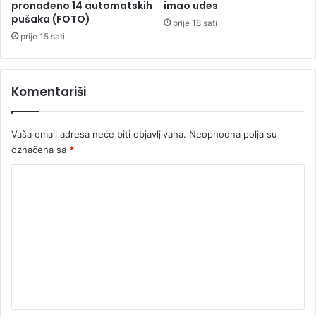
d
pronađeno 14 automatskih
imao udes
n
pušaka (FOTO)
a
e
prije 18 sati
j
prije 15 sati
t
e
b
Komentariši
e
z
č
Vaša email adresa neće biti objavljivana.
Neophodna polja su
e
označena sa
*
g
a
K
ć
e
o
o
m
s
e
t
a
n
t
t
i
a