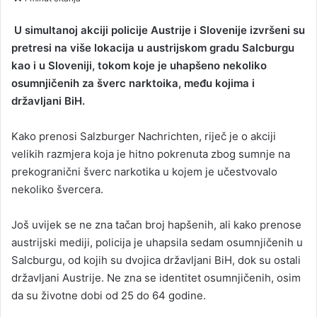
n
d
U simultanoj akciji policije Austrije i Slovenije izvršeni su
a
pretresi na više lokacija u austrijskom gradu Salcburgu
n
kao i u Sloveniji, tokom koje je uhapšeno nekoliko
e
osumnjičenih za šverc narktoika, među kojima i
m
državljani BiH.
a
i
Kako prenosi Salzburger Nachrichten, riječ je o akciji
l
velikih razmjera koja je hitno pokrenuta zbog sumnje na
prekogranični šverc narkotika u kojem je učestvovalo
nekoliko švercera.
Još uvijek se ne zna tačan broj hapšenih, ali kako prenose
austrijski mediji, policija je uhapsila sedam osumnjičenih u
Salcburgu, od kojih su dvojica državljani BiH, dok su ostali
državljani Austrije. Ne zna se identitet osumnjičenih, osim
da su životne dobi od 25 do 64 godine.