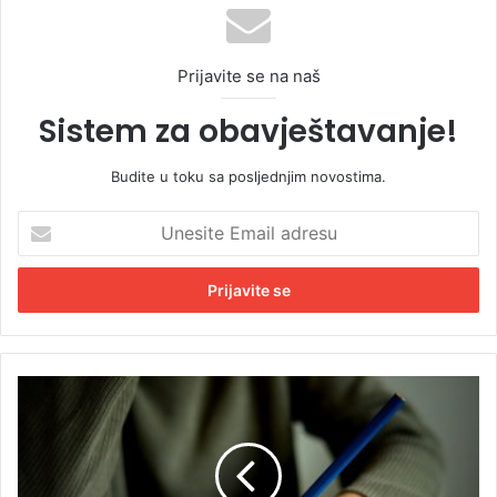
Prijavite se na naš
Sistem za obavještavanje!
Budite u toku sa posljednjim novostima.
U
n
e
s
i
t
e
E
A
m
s
a
i
i
s
l
t