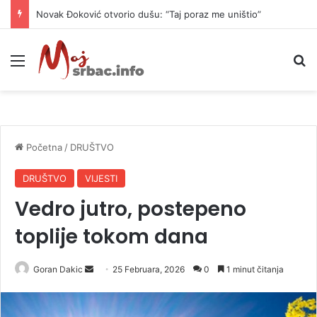
Novak Đoković otvorio dušu: “Taj poraz me uništio”
Meni
P
Početna
/
DRUŠTVO
DRUŠTVO
VIJESTI
Vedro jutro, postepeno
toplije tokom dana
Goran Dakic
S
25 Februara, 2026
0
1 minut čitanja
e
n