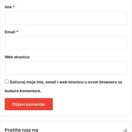
r
Ime
*
*
Email
*
Web stranica
Sačuvaj moje ime, email i web stranicu u ovom browseru za
buduće komentare.
A
l
Pratite nas na