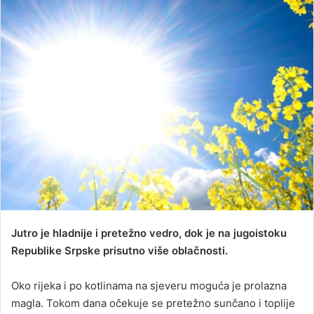
d
a
n
e
m
a
i
l
Jutro je hladnije i pretežno vedro, dok je na jugoistoku
Republike Srpske prisutno više oblačnosti.
Oko rijeka i po kotlinama na sjeveru moguća je prolazna
magla. Tokom dana očekuje se pretežno sunčano i toplije