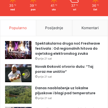
35
39
41
37
36
℃
℃
℃
℃
℃
ned
pon
uto
sri
čet
Popularno
Posljednje
Komentari
Spektakularna druga noć Freshwave
festivala : Od regionalnih hitova do
svjetskog elektronskog zvuka
prije 21 sat
Novak Đoković otvorio dušu: “Taj
poraz me uništio”
prije 21 sat
Danas naoblačenje uz lokalne
pljuskove i blagi pad temperature
prije 21 sat