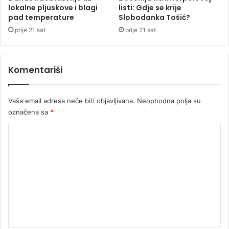
e
lokalne pljuskove i blagi
listi: Gdje se krije
h
pad temperature
Slobodanka Tošić?
l
r
j
a
prije 21 sat
prije 21 sat
i
n
u
u
p
Komentariši
r
o
b
Vaša email adresa neće biti objavljivana.
Neophodna polja su
l
označena sa
*
e
m
K
u
o
m
e
n
t
a