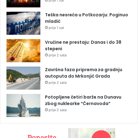
prije 1 sat
Teška nesreća u Potkozarju: Poginuo
mladić
prije 1 sat
Vrućine ne prestaju: Danas i do 38
stepeni
prije 2 sata
Završna faza priprema za gradnju
autoputa do Mrkonjić Grada
prije 2 sata
Potopljene četiri barže na Dunavu
zbog nuklearke “Černavoda”
prije 2 sata