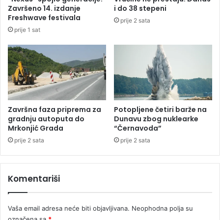
j
p
Završeno 14. izdanje
i do 38 stepeni
e
l
Freshwave festivala
prije 2 sata
o
i
prije 1 sat
b
j
a
e
v
t
e
o
z
k
n
o
a
m
d
Završna faza priprema za
Potopljene četiri barže na
a
gradnju autoputa do
Dunavu zbog nuklearke
Mrkonjić Grada
“Černavoda”
n
a
prije 2 sata
prije 2 sata
Komentariši
Vaša email adresa neće biti objavljivana.
Neophodna polja su
označena sa
*