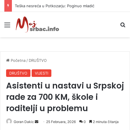
Teška nesreća u Potkozarju: Poginuo mladić
Meni
P
Početna
/
DRUŠTVO
DRUŠTVO
VIJESTI
Asistenti u nastavi u Srpskoj
rade za 700 KM, škole i
roditelji u problemu
Goran Dakic
S
25 Februara, 2026
0
2 minuta čitanja
e