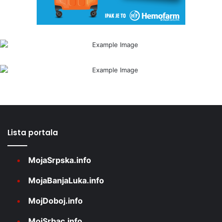
Lista portala
MojaSrpska.info
MojaBanjaLuka.info
MojDoboj.info
MojSrbac.info