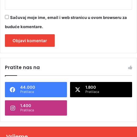
Sačuvaj moje ime, email i web stranicu u ovom browseru za
buduće komentare.
A
l
Pratite nas na
t
e
44.000
1.800
r
Pratilaca
Pratilaca
n
1.400
a
Pratilaca
t
i
v
Vrijeme