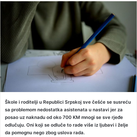
n
d
a
n
e
m
a
i
l
Škole i roditelji u Republici Srpskoj sve češće se susreću
sa problemom nedostatka asistenata u nastavi jer za
posao uz naknadu od oko 700 KM mnogi se sve rjeđe
odlučuju. Oni koji se odluče to rade više iz ljubavi i želje
da pomognu nego zbog uslova rada.