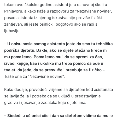
tokom ove školske godine asistent je u osnovnoj školi u
Prnjavoru, a kako kaže u razgovoru za “Nezavisne novine”,
posao asistenta iz njenog iskustva nije previše fizički
zahtjevan, ali jeste psihički, pogotovo ako se radi s
ljubavlju.
–
U opisu posla samog asistenta jeste da smo tu tehnička
podrška djetetu. Dakle, ako se dijete otežano kreće mi
mu pomažemo. Pomažemo mu i da se spremi za čas,
izvadi knjige, kao i ukoliko mu treba pomoć da ode u
toalet, da jede, da se presvuče i preobuje za fizičko –
kaže ona za “Nezavisne novine”.
Kako dodaje, provodeći vrijeme sa djetetom kod asistenata
se javlja želja i potreba da se uključi u predstavljanje
gradiva i rješavanje zadataka koje dijete ima.
–
Sjedeći u učionici cijeli dan sa djetetom vidimo da mu je