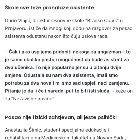
Škole sve teže pronalaze asistente
Dario Vlajić, direktor Osnovne škole “Branko Ćopić” u
Prnjavoru, ističe da mnogi koji dođu na razgovor za posao
asistenta odustanu nakon što čuju uslove rada.
–
Čak i ako uspijemo pridobiti nekoga za angažman – to
je samo ukoliko postoji mogućnost da bude asistent za
dva učenika. To nije popularno jer su u pitanju dvije
smjene. Odustala su nam dva asistenta, imali smo
potrebu za dva nova i mi smo sad uspjeli naći zamjenu.
Pitanje je da li će i naredni put to biti isti slučaj –
kaže on
za “Nezavisne novine”.
Posao nije fizički zahtjevan, ali jeste psihički
Anastazija Šimić, student specijalne edukacije i
rehabilitacije na Medicinskom fakultetu u Novom Sadu,