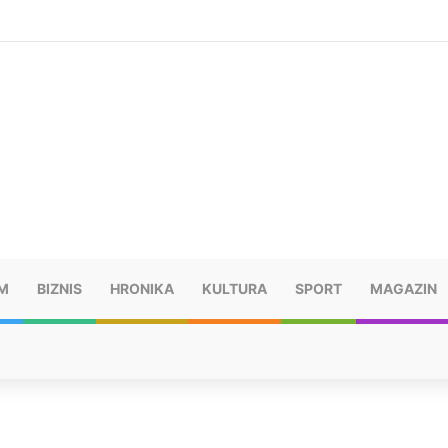
šu: “Taj poraz me uništio”
M
BIZNIS
HRONIKA
KULTURA
SPORT
MAGAZIN