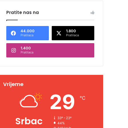
Pratite nas na
44.000
1.800
Pratilaca
Pratilaca
1.400
Pratilaca
Vrijeme
29
℃
Srbac
33º - 23º
44%