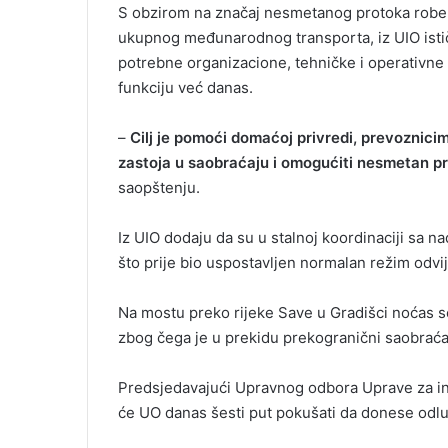
S obzirom na značaj nesmetanog protoka robe, p
ukupnog međunarodnog transporta, iz UIO isti
potrebne organizacione, tehničke i operativne a
funkciju već danas.
–
Cilj je pomoći domaćoj privredi, prevoznici
zastoja u saobraćaju i omogućiti nesmetan pro
saopštenju.
Iz UIO dodaju da su u stalnoj koordinaciji sa n
što prije bio uspostavljen normalan režim odv
Na mostu preko rijeke Save u Gradišci noćas se
zbog čega je u prekidu prekogranični saobraćaj 
Predsjedavajući Upravnog odbora Uprave za in
će UO danas šesti put pokušati da donese odlu