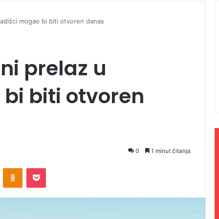
radišci mogao bi biti otvoren danas
ni prelaz u
bi biti otvoren
0
1 minut čitanja
ontakte
Odnoklassniki
Pocket