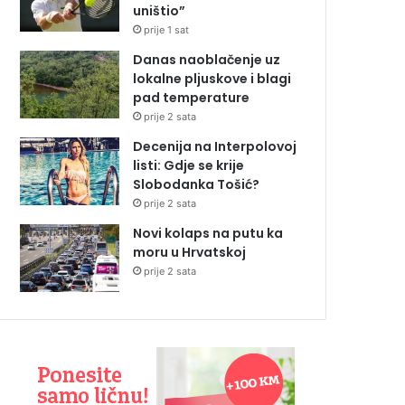
uništio”
prije 1 sat
Danas naoblačenje uz
lokalne pljuskove i blagi
pad temperature
prije 2 sata
Decenija na Interpolovoj
listi: Gdje se krije
Slobodanka Tošić?
prije 2 sata
Novi kolaps na putu ka
moru u Hrvatskoj
prije 2 sata