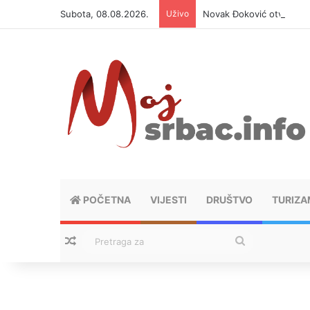
Subota, 08.08.2026.
Uživo
Novak Đoković otvorio du
POČETNA
VIJESTI
DRUŠTVO
TURIZA
Nasumični tekstovi
Pretraga
za