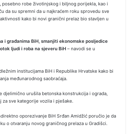
osebno robe životinjskog i biljnog porijekla, kao i
ču da su spremni da u najkraćem roku sprovedu sve
ktivnosti kako bi novi granični prelaz bio stavljen u
ma i građanima BiH, smanjiti ekonomske posljedice
tok ljudi i roba na sjeveru BiH
– navodi se u
adležnim institucijama BiH i Republike Hrvatske kako bi
ijanja međunarodnog saobraćaja.
 djelimično urušila betonska konstrukcija i ograda,
za sve kategorije vozila i pješake.
direktno oporezivanje BiH Srđan Amidžić poručio je da
ku o otvaranju novog graničnog prelaza u Gradišci.