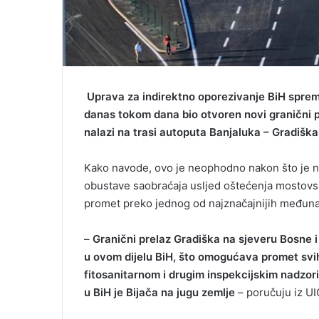
Uprava za indirektno oporezivanje BiH sprem
danas tokom dana bio otvoren novi granični pr
nalazi na trasi autoputa Banjaluka – Gradiška 
Kako navode, ovo je neophodno nakon što je n
obustave saobraćaja usljed oštećenja mostovsk
promet preko jednog od najznačajnijih međunar
–
Granični prelaz Gradiška na sjeveru Bosne i
u ovom dijelu BiH, što omogućava promet svi
fitosanitarnom i drugim inspekcijskim nadzor
u BiH je Bijača na jugu zemlje
– poručuju iz UI