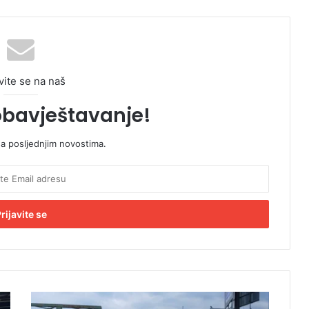
vite se na naš
obavještavanje!
sa posljednjim novostima.
H