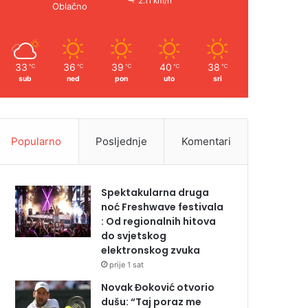
2.11 km/h
Oblačno
33
36
39
40
38
℃
℃
℃
℃
℃
sub
ned
pon
uto
sri
Popularno
Posljednje
Komentari
Spektakularna druga
noć Freshwave festivala
: Od regionalnih hitova
do svjetskog
elektronskog zvuka
prije 1 sat
Novak Đoković otvorio
dušu: “Taj poraz me