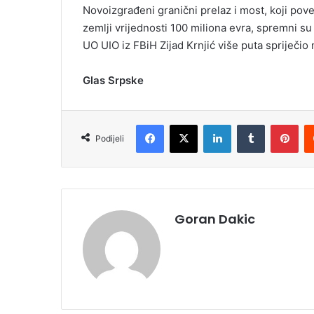
Novoizgrađeni granični prelaz i most, koji po
zemlji vrijednosti 100 miliona evra, spremni su
UO UIO iz FBiH Zijad Krnjić više puta spriječio 
Glas Srpske
Facebook
X
LinkedIn
Tumblr
Pinterest
Podijeli
Goran Dakic