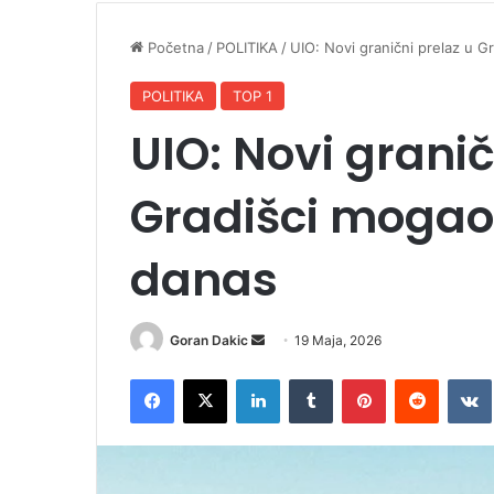
Početna
/
POLITIKA
/
UIO: Novi granični prelaz u G
POLITIKA
TOP 1
UIO: Novi granič
Gradišci mogao 
danas
Goran Dakic
S
19 Maja, 2026
e
Facebook
X
LinkedIn
Tumblr
Pinterest
Reddit
VK
n
d
a
n