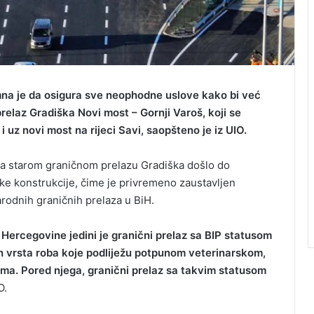
na je da osigura sve neophodne uslove kako bi već
elaz Gradiška Novi most – Gornji Varoš, koji se
i uz novi most na rijeci Savi, saopšteno je iz UIO.
a starom graničnom prelazu Gradiška došlo do
e konstrukcije, čime je privremeno zaustavljen
odnih graničnih prelaza u BiH.
 Hercegovine jedini je granični prelaz sa BIP statusom
h vrsta roba koje podliježu potpunom veterinarskom,
ima. Pored njega, granični prelaz sa takvim statusom
O.