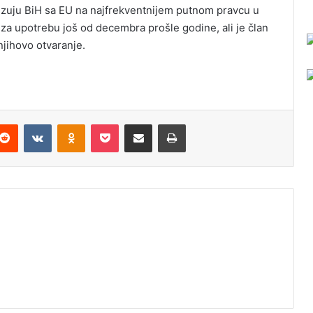
vezuju BiH sa EU na najfrekventnijem putnom pravcu u
 za upotrebu još od decembra prošle godine, ali je član
njihovo otvaranje.
Reddit
VKontakte
Odnoklassniki
Pocket
Podijeli putem Emaila
Odštampaj