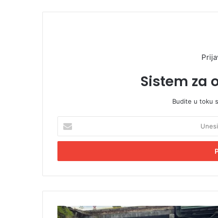
Prija
Sistem za 
Budite u toku 
U
n
e
s
i
t
e
E
m
J
a