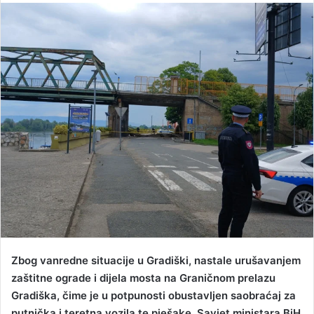
n
d
a
n
e
m
a
i
l
Zbog vanredne situacije u Gradiški, nastale urušavanjem
zaštitne ograde i dijela mosta na Graničnom prelazu
Gradiška, čime je u potpunosti obustavljen saobraćaj za
putnička i teretna vozila te pješake, Savjet ministara BiH