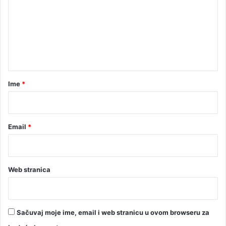
m
m
j
e
e
n
n
a
t
a
r
Ime
*
*
Email
*
Web stranica
Sačuvaj moje ime, email i web stranicu u ovom browseru za