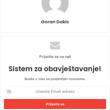
Goran Dakic
Prijavite se na naš
Sistem za obavještavanje!
Budite u toku sa posljednjim novostima.
U
n
e
s
i