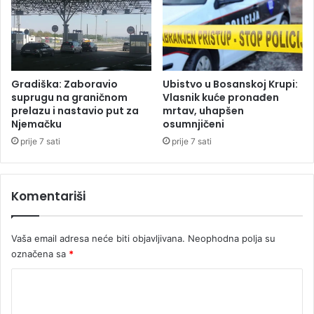
t
o
i
n
o
o
t
F
v
o
o
č
Gradiška: Zaboravio
Ubistvo u Bosanskoj Krupi:
r
i
suprugu na graničnom
Vlasnik kuće pronađen
e
i
prelazu i nastavio put za
mrtav, uhapšen
n
Njemačku
osumnjičeni
p
d
a
prije 7 sati
prije 7 sati
a
k
n
e
a
t
Komentariši
s
h
i
t
Vaša email adresa neće biti objavljivana.
Neophodna polja su
n
označena sa
*
i
h
K
i
o
z