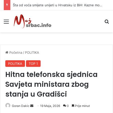
Šta od voća smijete unijeti u Hrvatsku iz BiH: Kazne mogu dostići 13.260 evra
Meni
P
Početna
/
POLITIKA
POLITIKA
TOP 1
Hitna telefonska sjednica
Savjeta ministara zbog
stanja u Gradišci
Goran Dakic
S
19 Maja, 2026
0
Prije minut
e