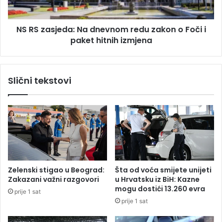
l
j
a
e
z
NS RS zasjeda: Na dnevnom redu zakon o Foči i
d
u
paket hitnih izmjena
a
G
:
r
N
a
a
Slični tekstovi
d
d
i
n
š
e
c
v
i
n
m
o
o
m
g
r
a
e
Zelenski stigao u Beograd:
Šta od voća smijete unijeti
o
d
Zakazani važni razgovori
u Hrvatsku iz BiH: Kazne
b
u
mogu dostići 13.260 evra
prije 1 sat
i
z
prije 1 sat
b
a
i
k