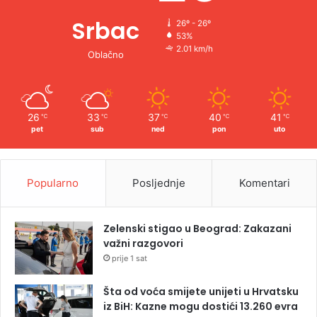
Srbac
26º - 26º
53%
2.01 km/h
Oblačno
26
33
37
40
41
℃
℃
℃
℃
℃
pet
sub
ned
pon
uto
Popularno
Posljednje
Komentari
Zelenski stigao u Beograd: Zakazani
važni razgovori
prije 1 sat
Šta od voća smijete unijeti u Hrvatsku
iz BiH: Kazne mogu dostići 13.260 evra