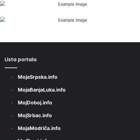
Lista portala
MojaSrpska.info
MojaBanjaLuka.info
MojDoboj.info
MojSrbac.info
MojaModriča.info