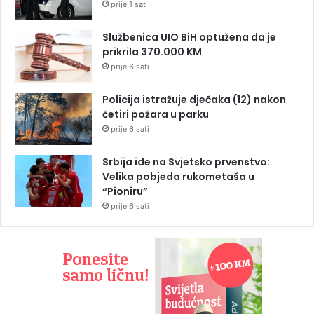
prije 1 sat
Službenica UIO BiH optužena da je
prikrila 370.000 KM
prije 6 sati
Policija istražuje dječaka (12) nakon
četiri požara u parku
prije 6 sati
Srbija ide na Svjetsko prvenstvo:
Velika pobjeda rukometaša u
“Pioniru”
prije 6 sati