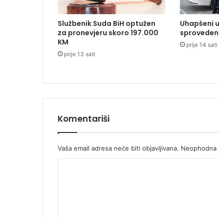
t
v
Službenik Suda BiH optužen
Uhapšeni u
a
za pronevjeru skoro 197.000
sproveden 
u
KM
prije 14 sati
s
prije 13 sati
t
a
n
u
u
c
Komentariši
e
n
t
r
Vaša email adresa neće biti objavljivana.
Neophodna p
u
K
B
e
o
o
m
g
r
e