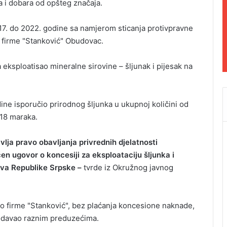
a i dobara od opšteg značaja.
017. do 2022. godine sa namjerom sticanja protivpravne
pu firme "Stanković" Obudovac.
 eksploatisao mineralne sirovine – šljunak i pijesak na
odine isporučio prirodnog šljunka u ukupnoj količini od
18 maraka.
vlja pravo obavljanja privrednih djelatnosti
en ugovor o koncesiji za eksploataciju šljunka i
tva Republike Srpske –
tvrde iz Okružnog javnog
ko firme "Stanković", bez plaćanja koncesione naknade,
prodavao raznim preduzećima.