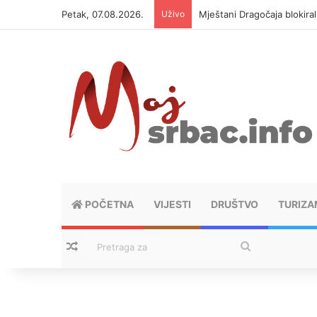
Petak, 07.08.2026.
Uživo
Mještani Dragočaja blokiral
POČETNA
VIJESTI
DRUŠTVO
TURIZA
Nasumični tekstovi
Pretraga
za