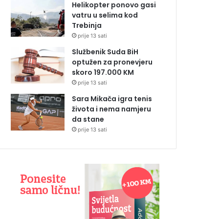
Helikopter ponovo gasi
vatru u selima kod
Trebinja
prije 13 sati
Službenik Suda BiH
optužen za pronevjeru
skoro 197.000 KM
prije 13 sati
Sara Mikača igra tenis
života i nema namjeru
da stane
prije 13 sati