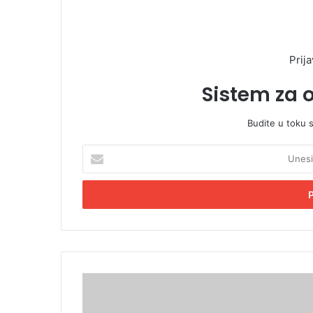
Prija
Sistem za 
Budite u toku 
U
n
e
s
i
t
e
E
m
T
a
i
i
k
l