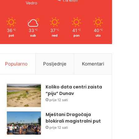
1.18 km/h
Vedro
36
33
37
41
40
℃
℃
℃
℃
℃
pet
sub
ned
pon
uto
Popularno
Posljednje
Komentari
Koliko data centri zaista
“piju” Dunav
prije 12 sati
Mještani Dragočaja
blokirali magistralni put
prije 12 sati