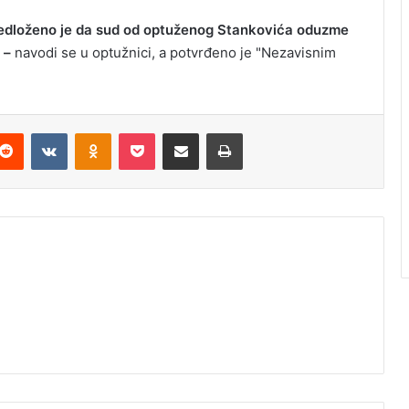
Predloženo je da sud od optuženog Stankovića oduzme
 –
navodi se u optužnici, a potvrđeno je "Nezavisnim
Reddit
VKontakte
Odnoklassniki
Pocket
Podijeli putem Emaila
Odštampaj