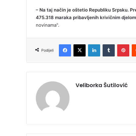
– Na taj način je oštetio Republiku Srpsku. 
475.318 maraka pribavljenih krivičnim djelom
novinama".
Facebook
X
LinkedIn
Tumblr
Pinterest
Podijeli
Veliborka Šutilović