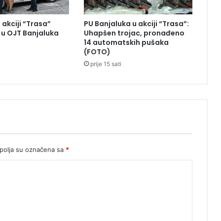
l
b
 akciji “Trasa”
PU Banjaluka u akciji “Trasa”:
u
u OJT Banjaluka
Uhapšen trojac, pronađeno
p
14 automatskih pušaka
o
(FOTO)
v
prije 15 sati
o
d
o
m
i
z
b
o
r
olja su označena sa
*
a
P
r
e
d
r