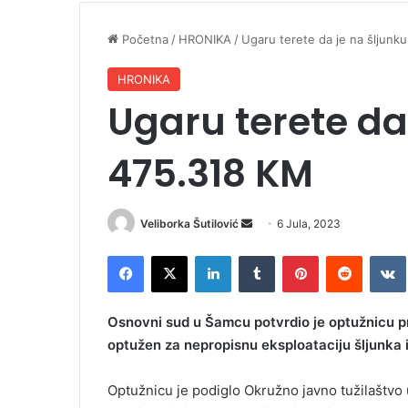
Početna
/
HRONIKA
/
Ugaru terete da je na šljunk
HRONIKA
Ugaru terete da
475.318 KM
Veliborka Šutilović
S
6 Jula, 2023
e
Facebook
X
LinkedIn
Tumblr
Pinterest
Reddit
VK
n
d
a
Osnovni sud u Šamcu potvrdio je optužnicu p
n
optužen za nepropisnu eksploataciju šljunka 
e
m
Optužnicu je podiglo Okružno javno tužilaštvo 
a