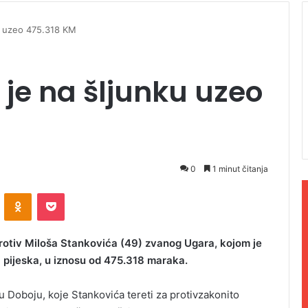
u uzeo 475.318 KM
 je na šljunku uzeo
0
1 minut čitanja
ontakte
Odnoklassniki
Pocket
rotiv Miloša Stankovića (49) zvanog Ugara, kojom je
i pijeska, u iznosu od 475.318 maraka.
u Doboju, koje Stankovića tereti za protivzakonito