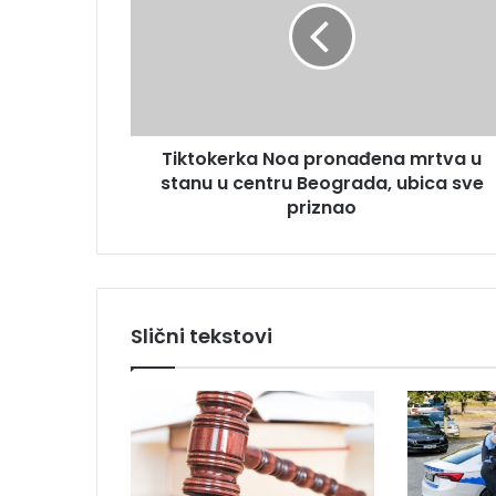
t
a
o
d
k
r
e
e
r
s
k
u
Tiktokerka Noa pronađena mrtva u
a
stanu u centru Beograda, ubica sve
N
o
priznao
a
p
r
o
n
Slični tekstovi
a
đ
e
n
a
m
r