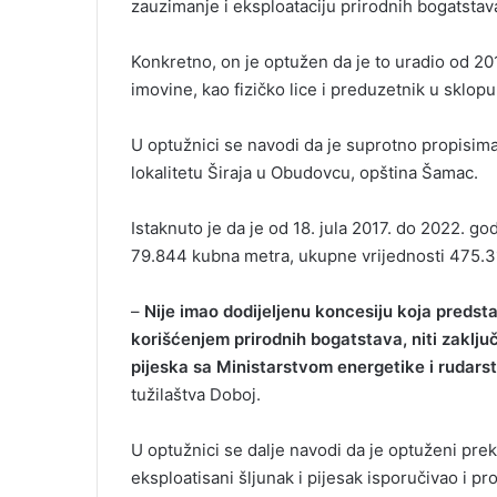
zauzimanje i eksploataciju prirodnih bogatstav
i
l
Konkretno, on je optužen da je to uradio od 2
imovine, kao fizičko lice i preduzetnik u sklo
U optužnici se navodi da je suprotno propisima
lokalitetu Širaja u Obudovcu, opština Šamac.
Istaknuto je da je od 18. jula 2017. do 2022. g
79.844 kubna metra, ukupne vrijednosti 475.3
–
Nije imao dodijeljenu koncesiju koja predsta
korišćenjem prirodnih bogatstava, niti zaključ
pijeska sa Ministarstvom energetike i rudars
tužilaštva Doboj.
U optužnici se dalje navodi da je optuženi pre
eksploatisani šljunak i pijesak isporučivao i 