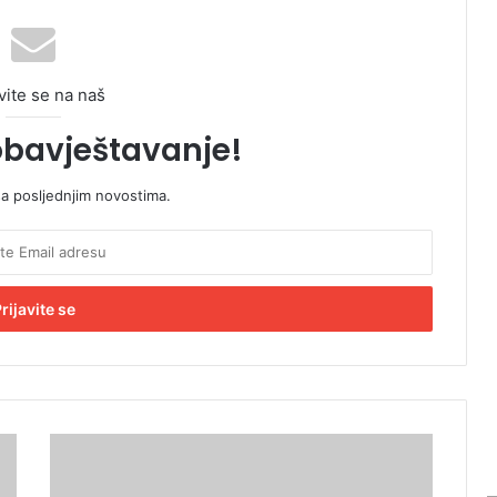
vite se na naš
obavještavanje!
sa posljednjim novostima.
S
e
n