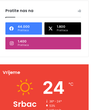
Pratite nas na
44.000
1.800
Pratilaca
Pratilaca
1.400
Pratilaca
Vrijeme
24
℃
Srbac
36º - 24º
53%