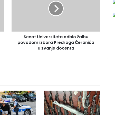
a
t
U
n
i
v
Senat Univerziteta odbio žalbu
e
povodom izbora Predraga Ćeranića
r
z
u zvanje docenta
i
t
e
t
a
o
d
b
i
o
ž
a