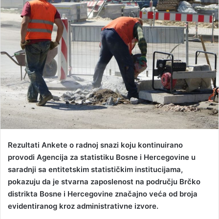
d
a
n
e
m
a
i
l
Rezultati Ankete o radnoj snazi koju kontinuirano
provodi Agencija za statistiku Bosne i Hercegovine u
saradnji sa entitetskim statističkim institucijama,
pokazuju da je stvarna zaposlenost na području Brčko
distrikta Bosne i Hercegovine značajno veća od broja
evidentiranog kroz administrativne izvore.