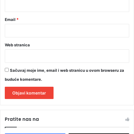
*
Email
*
Web stranica
Sačuvaj moje ime, email i web stranicu u ovom browseru za
buduće komentare.
A
l
Pratite nas na
t
e