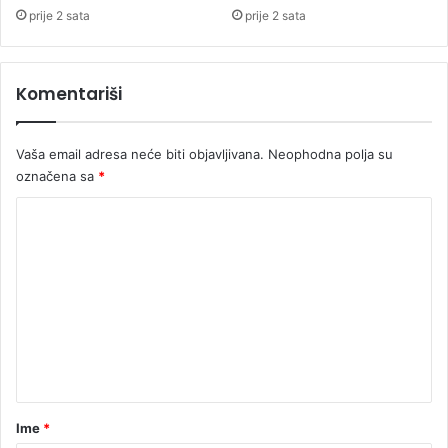
v
prije 2 sata
prije 2 sata
i
n
a
Komentariši
r
u
R
Vaša email adresa neće biti objavljivana.
Neophodna polja su
T
označena sa
*
R
S
K
o
m
e
n
t
a
r
Ime
*