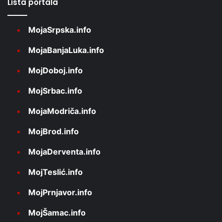
Lista portala
MojaSrpska.info
MojaBanjaLuka.info
MojDoboj.info
MojSrbac.info
MojaModriča.info
MojBrod.info
MojaDerventa.info
MojTeslić.info
MojPrnjavor.info
MojŠamac.info