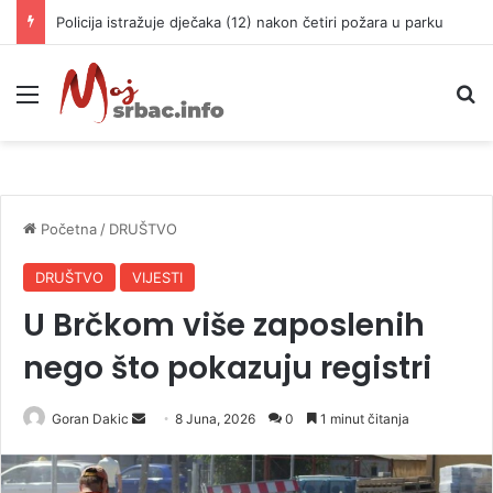
Policija istražuje dječaka (12) nakon četiri požara u parku
Meni
P
Početna
/
DRUŠTVO
DRUŠTVO
VIJESTI
U Brčkom više zaposlenih
nego što pokazuju registri
Goran Dakic
S
8 Juna, 2026
0
1 minut čitanja
e
n