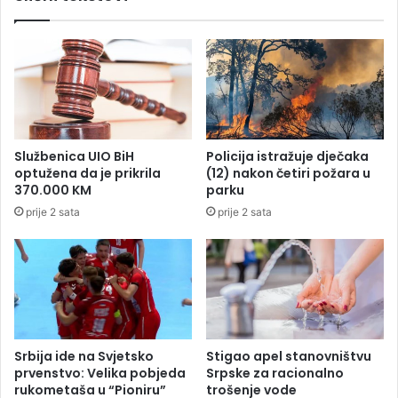
a
n
d
i
ć
p
r
u
Službenica UIO BiH
Policija istražuje dječaka
ž
optužena da je prikrila
(12) nakon četiri požara u
i
370.000 KM
parku
l
prije 2 sata
prije 2 sata
i
p
o
d
r
š
k
u
Srbija ide na Svjetsko
Stigao apel stanovništvu
n
prvenstvo: Velika pobjeda
Srpske za racionalno
o
rukometaša u “Pioniru”
trošenje vode