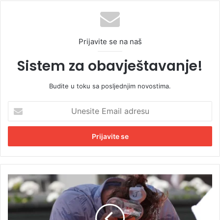
Prijavite se na naš
Sistem za obavještavanje!
Budite u toku sa posljednjim novostima.
U
n
e
s
i
t
e
E
J
m
a
a
n
i
i
l