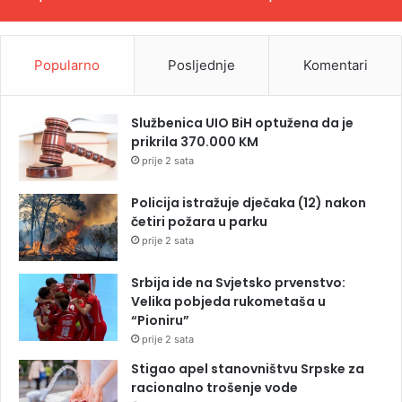
Popularno
Posljednje
Komentari
Službenica UIO BiH optužena da je
prikrila 370.000 KM
prije 2 sata
Policija istražuje dječaka (12) nakon
četiri požara u parku
prije 2 sata
Srbija ide na Svjetsko prvenstvo:
Velika pobjeda rukometaša u
“Pioniru”
prije 2 sata
Stigao apel stanovništvu Srpske za
racionalno trošenje vode