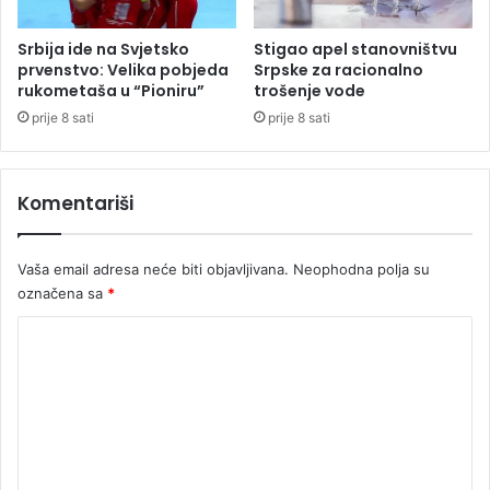
g
l
Srbija ide na Svjetsko
Stigao apel stanovništvu
a
prvenstvo: Velika pobjeda
Srpske za racionalno
v
rukometaša u “Pioniru”
trošenje vode
n
prije 8 sati
prije 8 sati
i
t
u
Komentariši
ž
i
l
Vaša email adresa neće biti objavljivana.
Neophodna polja su
a
označena sa
*
c
K
o
m
e
n