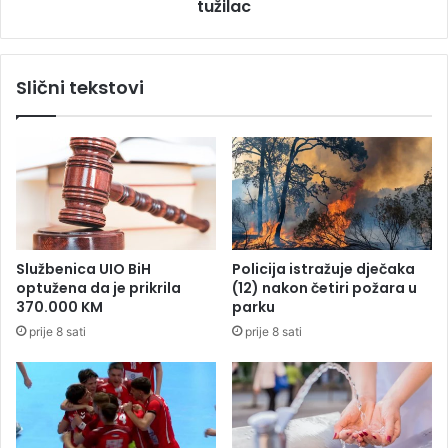
e
tužilac
a
n
l
a
t
i
r
Slični tekstovi
s
e
t
s
o
e
č
H
n
a
o
g
m
:
t
S
r
u
Službenica UIO BiH
Policija istražuje dječaka
a
s
optužena da je prikrila
(12) nakon četiri požara u
n
p
370.000 KM
parku
z
e
prije 8 sati
prije 8 sati
i
n
t
d
u
o
v
a
n