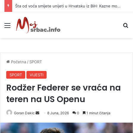
Šta od voća smijete unijeti u Hrvatsku iz BiH: Kazne mogu dostići 13.260 evra
Meni
P
Početna
/
SPORT
SPORT
VIJESTI
Rodžer Federer se vraća na
teren na US Openu
Goran Dakic
S
8 Juna, 2026
0
1 minut čitanja
e
n