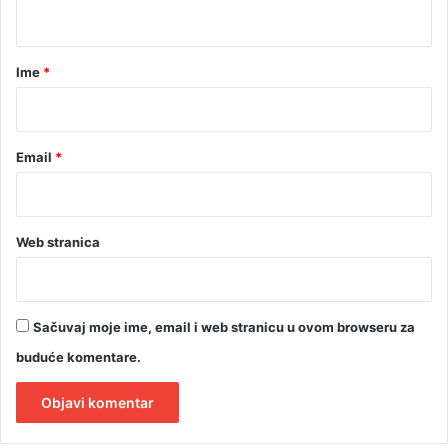
t
a
r
Ime
*
*
Email
*
Web stranica
Sačuvaj moje ime, email i web stranicu u ovom browseru za
buduće komentare.
A