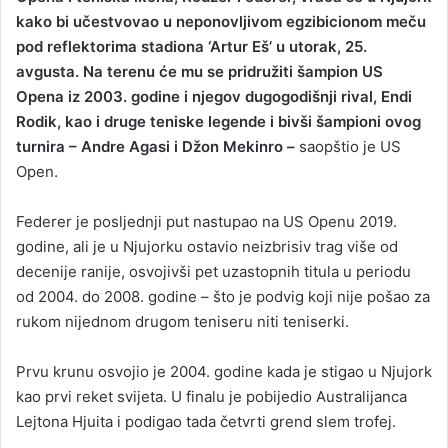
kako bi učestvovao u neponovljivom egzibicionom meču
pod reflektorima stadiona ‘Artur Eš’ u utorak, 25.
avgusta. Na terenu će mu se pridružiti šampion US
Opena iz 2003. godine i njegov dugogodišnji rival, Endi
Rodik, kao i druge teniske legende i bivši šampioni ovog
turnira – Andre Agasi i Džon Mekinro –
saopštio je US
Open.
Federer je posljednji put nastupao na US Openu 2019.
godine, ali je u Njujorku ostavio neizbrisiv trag više od
decenije ranije, osvojivši pet uzastopnih titula u periodu
od 2004. do 2008. godine – što je podvig koji nije pošao za
rukom nijednom drugom teniseru niti teniserki.
Prvu krunu osvojio je 2004. godine kada je stigao u Njujork
kao prvi reket svijeta. U finalu je pobijedio Australijanca
Lejtona Hjuita i podigao tada četvrti grend slem trofej.