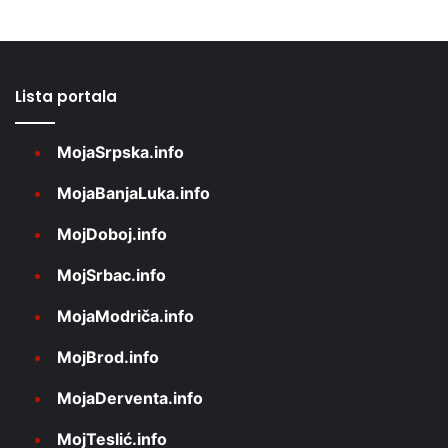
Lista portala
MojaSrpska.info
MojaBanjaLuka.info
MojDoboj.info
MojSrbac.info
MojaModriča.info
MojBrod.info
MojaDerventa.info
MojTeslić.info