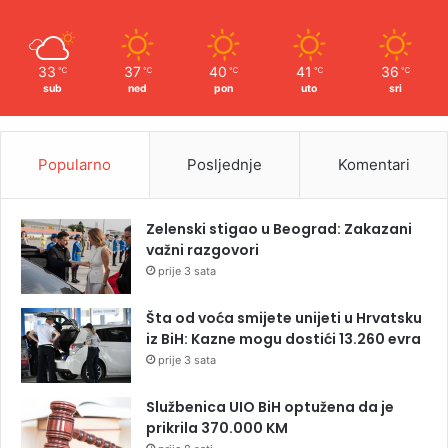
33
37
40
41
36
℃
℃
℃
℃
℃
sub
ned
pon
uto
sri
Popularno
Posljednje
Komentari
Zelenski stigao u Beograd: Zakazani
važni razgovori
prije 3 sata
Šta od voća smijete unijeti u Hrvatsku
iz BiH: Kazne mogu dostići 13.260 evra
prije 3 sata
Službenica UIO BiH optužena da je
prikrila 370.000 KM