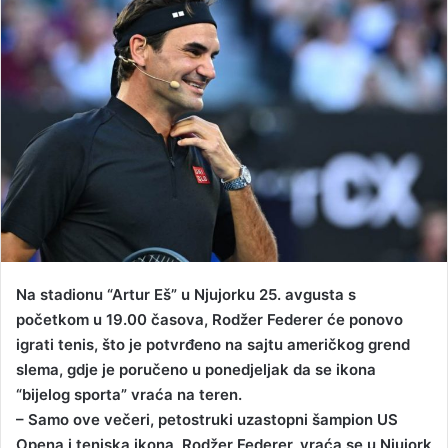
d
a
n
e
m
a
i
l
Na stadionu “Artur Eš” u Njujorku 25. avgusta s
početkom u 19.00 časova, Rodžer Federer će ponovo
igrati tenis, što je potvrđeno na sajtu američkog grend
slema, gdje je poručeno u ponedjeljak da se ikona
“bijelog sporta” vraća na teren.
– Samo ove večeri, petostruki uzastopni šampion US
Opena i teniska ikona, Rodžer Federer, vraća se u Njujork