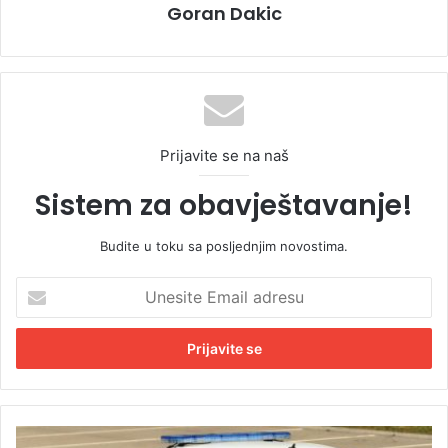
Goran Dakic
Prijavite se na naš
Sistem za obavještavanje!
Budite u toku sa posljednjim novostima.
U
n
e
s
i
t
e
E
D