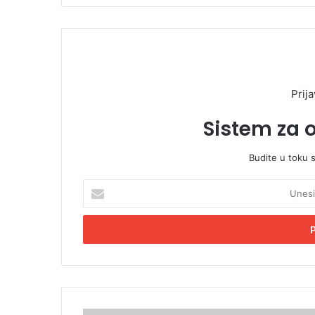
Prija
Sistem za 
Budite u toku 
U
n
e
s
i
t
e
E
m