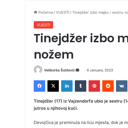
Početna
/
VIJESTI
/
Tinejdžer izbo majku i sestru 
VIJESTI
Tinejdžer izbo m
nožem
Veliborka Šutilović
S
6 Januara, 2023
e
Facebook
X
LinkedIn
Tumblr
Pinterest
Reddit
VK
n
d
a
Tinejdžer (17) iz Vajzendorfa ubio je sestru (
n
jutros u njihovoj kući.
e
m
Devojčica je preminula na licu mjesta, dok je 
a