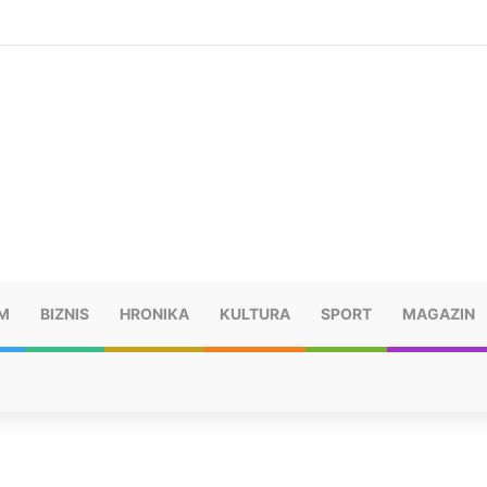
šu: “Taj poraz me uništio”
M
BIZNIS
HRONIKA
KULTURA
SPORT
MAGAZIN