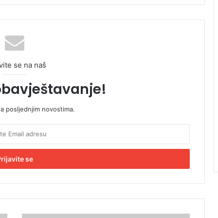
vite se na naš
obavještavanje!
sa posljednjim novostima.