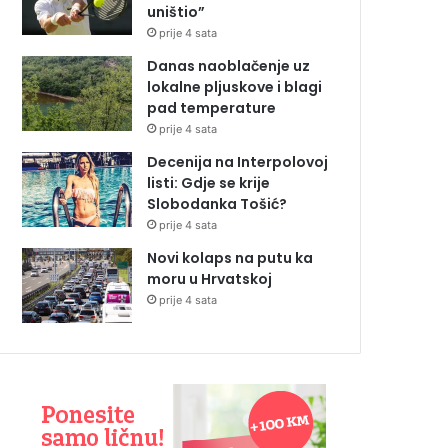
uništio”
prije 4 sata
Danas naoblačenje uz
lokalne pljuskove i blagi
pad temperature
prije 4 sata
Decenija na Interpolovoj
listi: Gdje se krije
Slobodanka Tošić?
prije 4 sata
Novi kolaps na putu ka
moru u Hrvatskoj
prije 4 sata