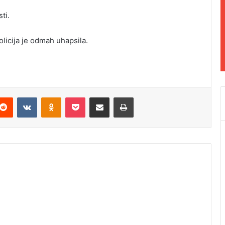
ti.
olicija je odmah uhapsila.
Reddit
VKontakte
Odnoklassniki
Pocket
Podijeli putem Emaila
Odštampaj