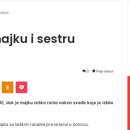
nožem
ajku i sestru
0
Prije minut
ontakte
Odnoklassniki
Pocket
14), dok je majku teško ranio nakon svađe koja je izbila
majka sa teškim ranama prevezena u bolnicu.