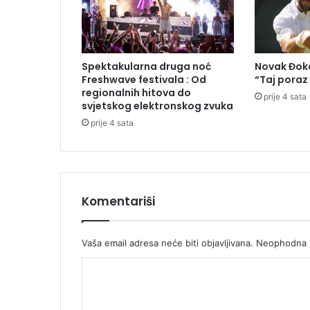
a
r
h
a
Spektakularna druga noć
Novak Đoko
P
Freshwave festivala : Od
“Taj poraz
o
regionalnih hitova do
prije 4 sata
r
svjetskog elektronskog zvuka
f
prije 4 sata
i
r
i
j
a
Komentariši
:
M
o
l
Vaša email adresa neće biti objavljivana.
Neophodna p
i
K
m
o
o
s
m