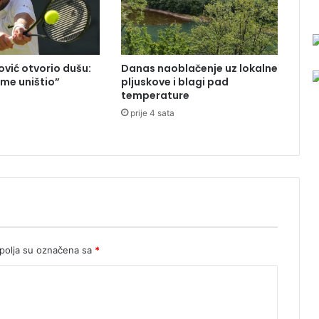
p
r
i
p
vić otvorio dušu:
Danas naoblačenje uz lokalne
a
 me uništio”
pljuskove i blagi pad
d
temperature
n
prije 4 sata
i
k
k
o
s
o
v
s
k
i
olja su označena sa
*
h
b
e
z