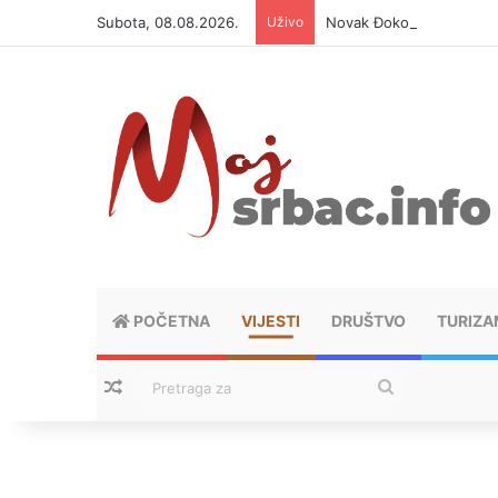
Subota, 08.08.2026.
Uživo
Novak Đoković otvorio du
POČETNA
VIJESTI
DRUŠTVO
TURIZA
Nasumični tekstovi
Pretraga
za