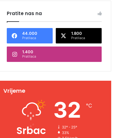
Pratite nas na
44.000
1.800
Pratilaca
Pratilaca
1.400
Pratilaca
Vrijeme
32
℃
Srbac
32º - 25º
33%