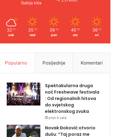
2.51 km/h
Slabija kiša
32
35
39
40
36
℃
℃
℃
℃
℃
sub
ned
pon
uto
sri
Popularno
Posljednje
Komentari
Spektakularna druga
noć Freshwave festivala
: Od regionalnih hitova
do svjetskog
elektronskog zvuka
prije 4 sata
Novak Đoković otvorio
dušu: “Taj poraz me