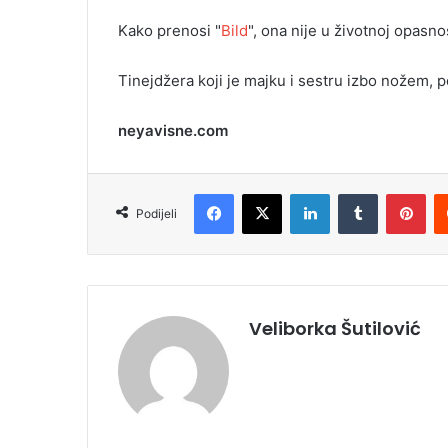
i
Kako prenosi "
Bild
", ona nije u životnoj opasnos
l
Tinejdžera koji je majku i sestru izbo nožem, p
neyavisne.com
Facebook
X
LinkedIn
Tumblr
Pinterest
Podijeli
Veliborka Šutilović