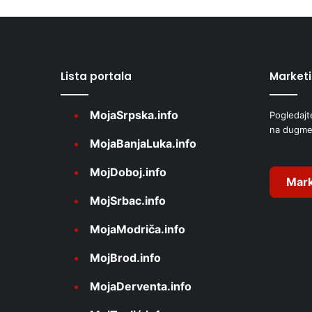
b
t
a
v
e
(
r
V
I
Lista portala
Market
n
D
a
E
MojaSrpska.info
Pogledajt
t
O
na dugme
)
i
MojaBanjaLuka.info
v
MojDoboj.info
e
Mark
MojSrbac.info
:
MojaModriča.info
MojBrod.info
MojaDerventa.info