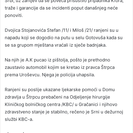
Srbi, uz zahtjev da se poveća prisustvo pripadnika Kfora,
traže i garancije da se incidenti poput današnjeg neće
ponoviti.
Dvojica Stojanovića Stefan /11/ i Miloš /21/ ranjeni su u
napadu koji se dogodio na putu u selu Gotovuša kada su
se sa grupom mještana vraćali iz sječe badnjaka.
Na njih je A.K pucao iz pištolja, pošto je prethodno
zaustavio automobil kojim se kretao iz pravca Štrpca
prema Uroševcu. Njega je policija uhapsila.
Ranjeni su poslije ukazane ljekarske pomoći u Domu
zdravlja u Štrpcu prebačeni na Odjeljenje hirurgije
Kliničkog bolničkog centra /KBC/ u Gračanici i njihovo
zdravstveno stanje je stabilno, rečeno je Srni u dežurnoj
službi KBC-a.