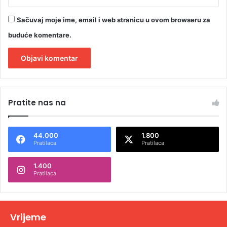
Sačuvaj moje ime, email i web stranicu u ovom browseru za
buduće komentare.
A
l
Pratite nas na
t
e
44.000
1.800
r
Pratilaca
Pratilaca
n
1.400
a
Pratilaca
t
i
v
Vrijeme