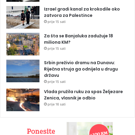
Izrael gradi kanal za krokodile oko
zatvora za Palestince
prije 15 sati
Za šta se Banjaluka zadužuje 18
miliona KM?
prije 15 sati
Srbin preživio dramu na Dunavu:
Riječna struja ga odnijela u drugu
državu
prije 15 sati
Vlada pružila ruku za spas Željezare
Zenica, vlasnik je odbio
prije 16 sati