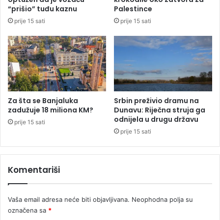
a
“prišio” tuđu kaznu
Palestince
s
prije 15 sati
prije 15 sati
t
o
č
n
e
h
r
a
Za šta se Banjaluka
Srbin preživio dramu na
n
zadužuje 18 miliona KM?
Dunavu: Riječna struja ga
odnijela u drugu državu
e
prije 15 sati
prije 15 sati
Komentariši
Vaša email adresa neće biti objavljivana.
Neophodna polja su
označena sa
*