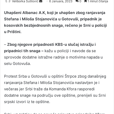
Veliborka Šutilović
S
6 Januara, 2023
0
1 minut čitanja
e
Uhapšeni Albanac A.K, koji je uhapšen zbog ranjavanja
n
Stefana i Miloša Stojanovića u Gotovuši, pripadnik je
d
kosovskih bezbjednosnih snaga, rečeno je Srni u policiji
a
u Prištini.
n
e
–
Zbog njegove pripadnosti KBS-u slučaj istražju i
m
a
pripadnici tih snaga –
kažu u policiji i navode da se
i
sprovode dodatne istražne radnje o motivima napada u
l
selu Gotovuša.
Protest Srba u Gotovuši u opštini Štrpce zbog današnjeg
ranjavanja Stefana i Miloša Stojanovića nastavljen je i
večeras jer Srbi traže da Komanda Kfora rasporedi
dodatne snage na području ove opštine, prenijeli su Srni
srpski izvori iz te opštine.