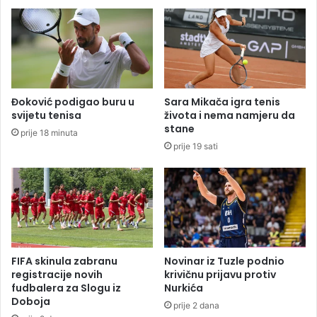
e
u
t
r
i
k
r
u
i
p
m
a
i
p
Đoković podigao buru u
Sara Mikača igra tenis
n
o
svijetu tenisa
života i nema namjeru da
i
b
stane
prije 18 minuta
s
j
prije 19 sati
t
e
r
g
a
l
b
i
e
n
z
a
b
k
j
o
FIFA skinula zabranu
Novinar iz Tuzle podnio
e
n
registracije novih
krivičnu prijavu protiv
d
p
fudbalera za Slogu iz
Nurkića
n
Doboja
u
prije 2 dana
o
c