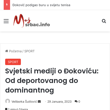
APIF izgubio spor sa komšijama, mora platiti 10.000 KM
Meni
P
Početna
/
SPORT
SPORT
Svjetski mediji o Đokoviću:
Od deportovanog do
dominantnog
Veliborka Šutilović
S
29 Januara, 2023
0
e
1 minut čitanja