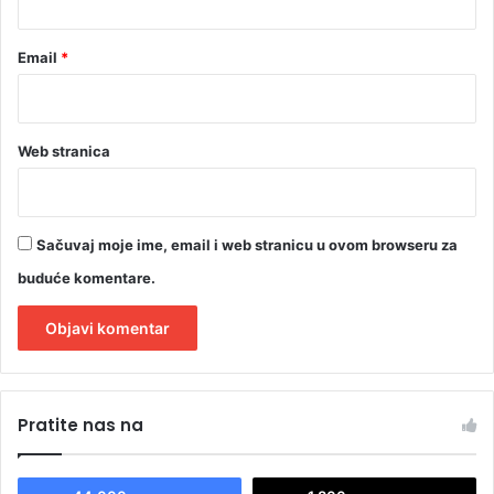
Email
*
Web stranica
Sačuvaj moje ime, email i web stranicu u ovom browseru za
buduće komentare.
A
l
Pratite nas na
t
e