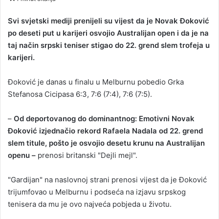
n
d
Svi svjetski mediji prenijeli su vijest da je Novak Đoković
a
po deseti put u karijeri osvojio Australijan open i da je na
n
taj način srpski teniser stigao do 22. grend slem trofeja u
e
karijeri.
m
a
Đoković je danas u finalu u Melburnu pobedio Grka
i
Stefanosa Cicipasa 6:3, 7:6 (7:4), 7:6 (7:5).
l
–
Od deportovanog do dominantnog: Emotivni Novak
Đoković izjednačio rekord Rafaela Nadala od 22. grend
slem titule, pošto je osvojio desetu krunu na Australijan
openu –
prenosi britanski "Dejli mejl".
"Gardijan" na naslovnoj strani prenosi vijest da je Đoković
trijumfovao u Melburnu i podseća na izjavu srpskog
tenisera da mu je ovo najveća pobjeda u životu.