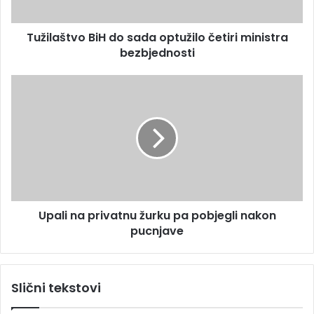
r
t
e
v
s
Tužilaštvo BiH do sada optužilo četiri ministra
o
u
bezbjednosti
B
i
H
U
d
p
o
a
s
l
a
i
d
n
a
a
o
p
p
r
t
Upali na privatnu žurku pa pobjegli nakon
i
u
pucnjave
v
ž
a
i
t
l
n
Slični tekstovi
o
u
č
ž