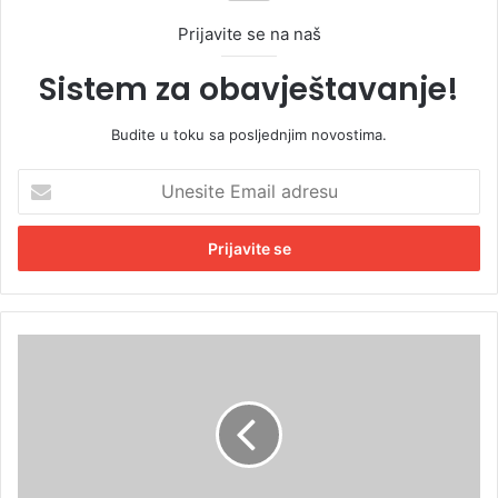
Prijavite se na naš
Sistem za obavještavanje!
Budite u toku sa posljednjim novostima.
U
n
e
s
i
t
e
E
T
m
u
a
ž
i
i
l
l
a
a
d
š