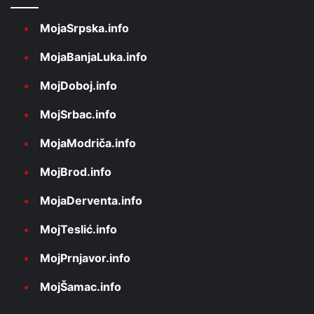
MojaSrpska.info
MojaBanjaLuka.info
MojDoboj.info
MojSrbac.info
MojaModriča.info
MojBrod.info
MojaDerventa.info
MojTeslić.info
MojPrnjavor.info
MojŠamac.info