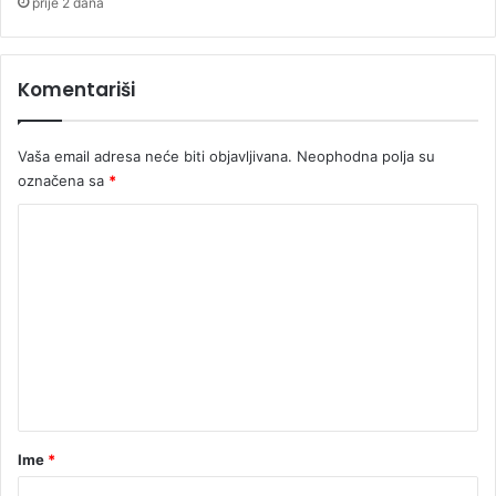
prije 2 dana
s
n
t
j
i
a
Komentariši
v
e
Vaša email adresa neće biti objavljivana.
Neophodna polja su
označena sa
*
K
o
m
e
n
t
a
r
Ime
*
*