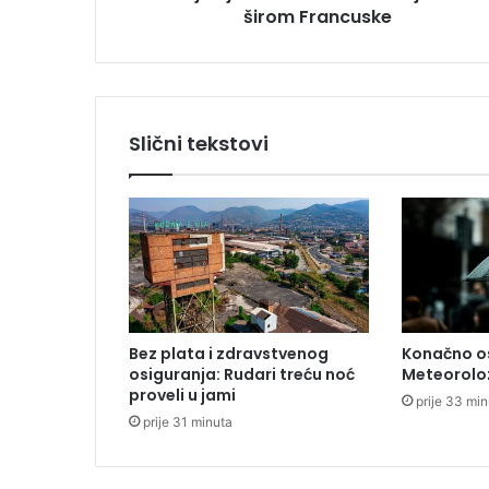
širom Francuske
v
i
š
e
o
d
Slični tekstovi
2
0
0
š
t
r
a
j
k
Bez plata i zdravstvenog
Konačno os
o
osiguranja: Rudari treću noć
Meteoroloz
v
proveli u jami
prije 33 mi
a
prije 31 minuta
š
i
r