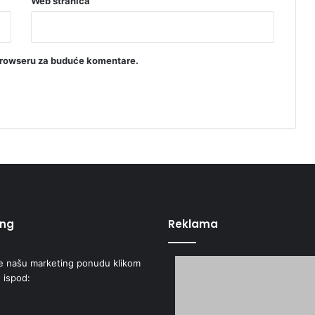
Web stranica
browseru za buduće komentare.
ing
Reklama
e našu marketing ponudu klikom
 ispod: