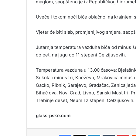
maglom, saopšteno je iz Republičkog hidrome
i
l
Uveče i tokom noći biće oblačno, na krajnjem sj
Vjetar će biti slab, promjenljivog smjera, sao
Jutarnja temperatura vazduha biće od minus še
do pet, na jugu do 11 stepeni Celzijusovih.
Temperatura vazduha u 13.00 časova: Bjelašnica
Sokolac minus tri, Kneževo, Mrakovica minus d
Gacko, Ribnik, Sarajevo, Gradačac, Zenica jedan
Bihać dva, Novi Grad, Livno, Sanski Most tri, Pr
Trebinje deset, Neum 12 stepeni Celzijusovih.
glassrpske.com
Facebook
X
LinkedIn
Tumblr
Pinterest