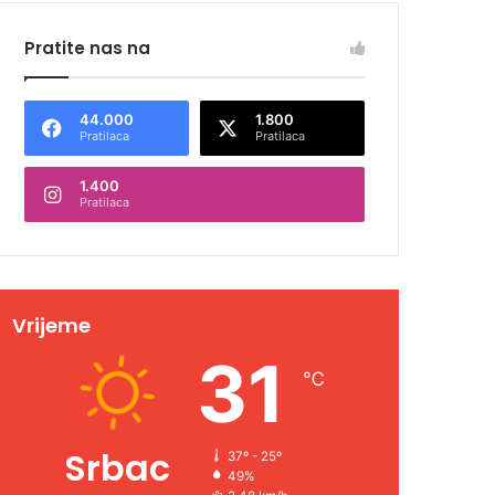
Pratite nas na
44.000
1.800
Pratilaca
Pratilaca
1.400
Pratilaca
Vrijeme
31
℃
Srbac
37º - 25º
49%