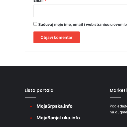
Email
*
Sačuvaj moje ime, email i web stranicu u ovom 
A
l
t
e
r
Lista portala
Market
n
a
MojaSrpska.info
Pogledajt
t
na dugme
i
MojaBanjaLuka.info
v