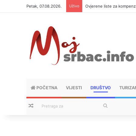
Petak, 07.08.2026.
Uživo
Ovjerene liste za kompen
POČETNA
VIJESTI
DRUŠTVO
TURIZA
Nasumični tekstovi
Pretraga
za