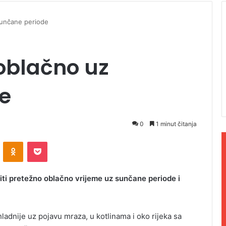
sunčane periode
oblačno uz
e
0
1 minut čitanja
ontakte
Odnoklassniki
Pocket
biti pretežno oblačno vrijeme uz sunčane periode i
ladnije uz pojavu mraza, u kotlinama i oko rijeka sa