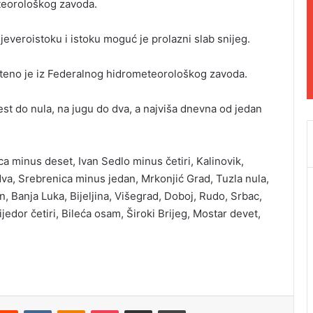
teorološkog zavoda.
everoistoku i istoku moguć je prolazni slab snijeg.
pšteno je iz Federalnog hidrometeorološkog zavoda.
st do nula, na jugu do dva, a najviša dnevna od jedan
 minus deset, Ivan Sedlo minus četiri, Kalinovik,
va, Srebrenica minus jedan, Mrkonjić Grad, Tuzla nula,
, Banja Luka, Bijeljina, Višegrad, Doboj, Rudo, Srbac,
ijedor četiri, Bileća osam, Široki Brijeg, Mostar devet,
Reddit
VKontakte
Odnoklassniki
Pocket
Podijeli putem Emaila
Odštampaj