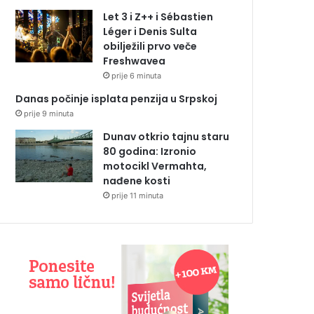
Let 3 i Z++ i Sébastien
Léger i Denis Sulta
obilježili prvo veče
Freshwavea
prije 6 minuta
Danas počinje isplata penzija u Srpskoj
prije 9 minuta
Dunav otkrio tajnu staru
80 godina: Izronio
motocikl Vermahta,
nađene kosti
prije 11 minuta