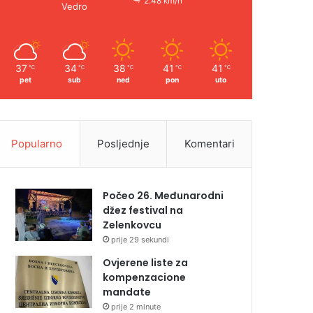
2.48 km/h
Vedro
37
34
38
41
41
℃
℃
℃
℃
℃
pet
sub
ned
pon
uto
Popularno
Posljednje
Komentari
Počeo 26. Međunarodni
džez festival na
Zelenkovcu
prije 29 sekundi
Ovjerene liste za
kompenzacione
mandate
prije 2 minute