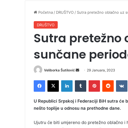
Početna
/
DRUŠTVO
/
Sutra pretežno oblačno uz 
DRUŠTVO
Sutra pretežno 
sunčane period
Veliborka Šutilović
S
29 Januara, 2023
e
Facebook
X
LinkedIn
Tumblr
Pinterest
Reddit
VK
n
d
a
U Republici Srpskoj i Federaciji BiH sutra će 
n
nešto toplije u odnosu na prethodne dane.
e
m
Ujutru će biti umjereno do pretežno oblačno i h
a