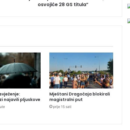
osvojiće 28 GS titula”
p
r
a
v
i
l
i
s
m
o
m
o
n
s
t
vježenje:
Mještani Dragočaja blokirali
r
i najavili pljuskove
magistralni put
u
nute
prije 15 sati
m
a
,
o