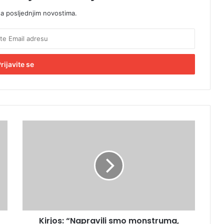
sa posljednjim novostima.
K
i
r
j
o
s
:
“
N
Kirjos: “Napravili smo monstruma,
a