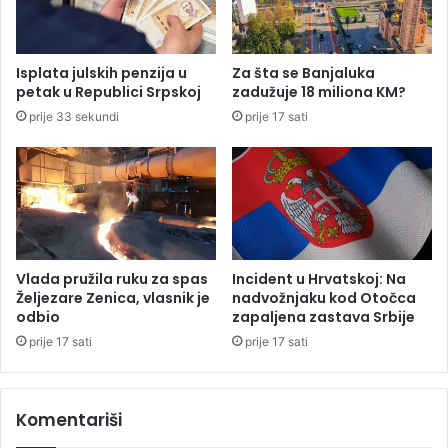
u
n
n
i
a
o
Isplata julskih penzija u
Za šta se Banjaluka
j
p
petak u Republici Srpskoj
zadužuje 18 miliona KM?
t
r
prije 33 sekundi
prije 17 sati
e
i
d
g
b
o
e
v
z
o
n
r
o
z
v
b
Vlada pružila ruku za spas
Incident u Hrvatskoj: Na
c
o
Željezare Zenica, vlasnik je
nadvožnjaku kod Otočca
a
g
odbio
zapaljena zastava Srbije
z
d
prije 17 sati
prije 17 sati
a
o
z
p
i
i
m
Komentariši
s
s
i