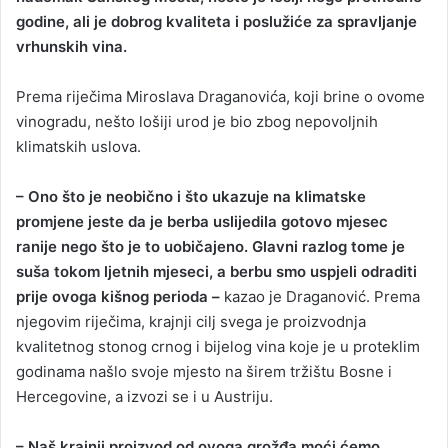
godine, ali je dobrog kvaliteta i poslužiće za spravljanje
a
vrhunskih vina.
n
e
Prema riječima Miroslava Draganovića, koji brine o ovome
m
a
vinogradu, nešto lošiji urod je bio zbog nepovoljnih
i
klimatskih uslova.
l
– Ono što je neobično i što ukazuje na klimatske
promjene jeste da je berba uslijedila gotovo mjesec
ranije nego što je to uobičajeno. Glavni razlog tome je
suša tokom ljetnih mjeseci, a berbu smo uspjeli odraditi
prije ovoga kišnog perioda –
kazao je Draganović. Prema
njegovim riječima, krajnji cilj svega je proizvodnja
kvalitetnog stonog crnog i bijelog vina koje je u proteklim
godinama našlo svoje mjesto na širem tržištu Bosne i
Hercegovine, a izvozi se i u Austriju.
– Naš krajnji proizvod od ovoga grožđa moći ćemo