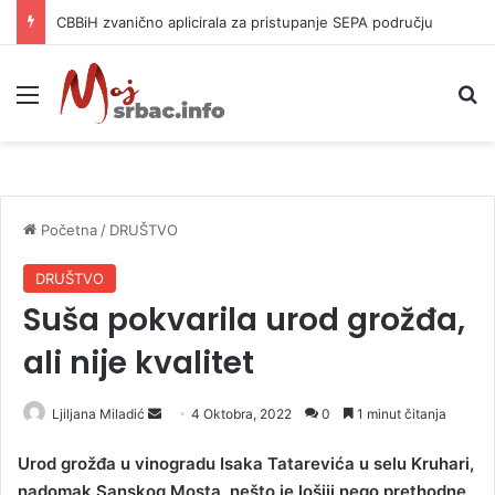
CBBiH zvanično aplicirala za pristupanje SEPA području
Meni
P
Početna
/
DRUŠTVO
DRUŠTVO
Suša pokvarila urod grožđa,
ali nije kvalitet
Ljiljana Miladić
S
4 Oktobra, 2022
0
1 minut čitanja
e
Urod grožđa u vinogradu Isaka Tatarevića u selu Kruhari,
n
nadomak Sanskog Mosta, nešto je lošiji nego prethodne
d