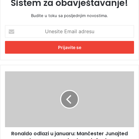
Sistem za obavještavanje!
Budite u toku sa posljednjim novostima.
U
n
e
s
i
t
e
E
R
m
o
a
n
i
a
l
l
a
d
d
o
r
o
e
d
s
Ronaldo odlazi u januaru: Mančester Junajted
l