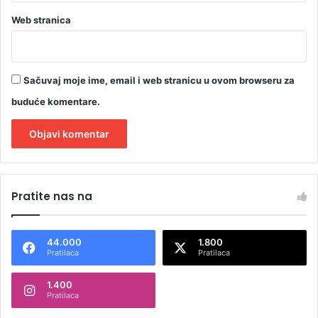
P
D
Web stranica
P
-
a
Sačuvaj moje ime, email i web stranicu u ovom browseru za
buduće komentare.
A
l
Pratite nas na
t
e
44.000
1.800
r
Pratilaca
Pratilaca
n
1.400
a
Pratilaca
t