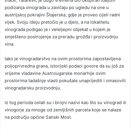
Inače, Tatarević je dugo vremena bio okupiran idejom
podizanja vinograda u zavičaju po ugledu na one u
austrijskoj pokrajini Štajerska, gdje je proveo cijeli radni
vijek. Svoju ideju pretočio je u djelo, a na lokalitetu
vinograda podigao je i veleljepni objekat u kojem je
smješteno postrojenje za preradu grožđa i proizvodnju
vina.
Iako je vinogradarstvo na ovim prostorima zapostavljena
poljoprivredna grana, istorijski podaci govore da su još za
vrijeme vladavine Austrougarske monarhije ovim
prostorima tadašnje vlasti pokušale unaprijediti i omasoviti
vinogradarsku proizvodnju.
Iz tog perioda ostali su i brojni nazivi kao što su vinograd ili
vinogorje za mnoge od zemljišnih parcela koje se nalaze
na području općine Sanski Most.