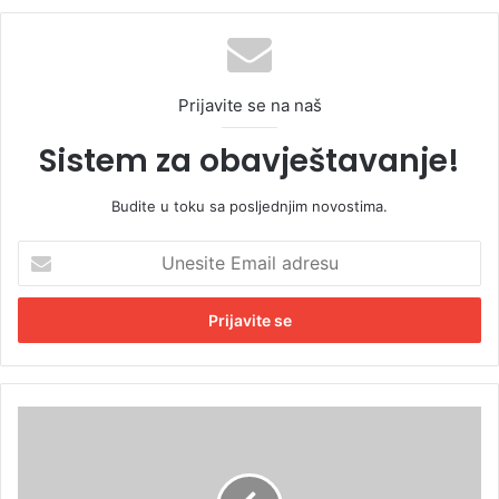
Prijavite se na naš
Sistem za obavještavanje!
Budite u toku sa posljednjim novostima.
U
n
e
s
i
t
e
E
O
m
g
a
r
i
o