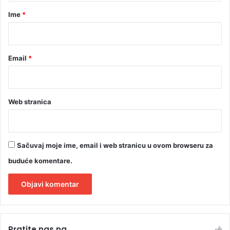
r
Ime
*
*
Email
*
Web stranica
Sačuvaj moje ime, email i web stranicu u ovom browseru za
buduće komentare.
A
l
Pratite nas na