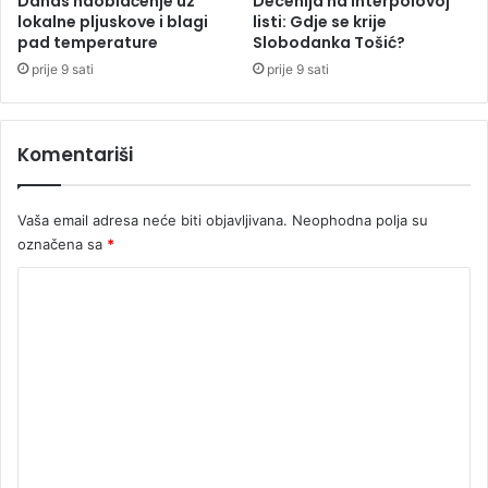
Danas naoblačenje uz
Decenija na Interpolovoj
lokalne pljuskove i blagi
listi: Gdje se krije
j
pad temperature
Slobodanka Tošić?
e
o
prije 9 sati
prije 9 sati
s
o
b
Komentariši
e
Vaša email adresa neće biti objavljivana.
Neophodna polja su
označena sa
*
K
o
m
e
n
t
a