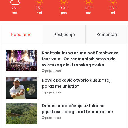
26
35
39
40
36
℃
℃
℃
℃
℃
sub
ned
pon
uto
sri
Popularno
Posljednje
Komentari
Spektakularna druga noć Freshwave
festivala : Od regionalnih hitova do
svjetskog elektronskog zvuka
prije 8 sati
Novak Đoković otvorio dušu: “Taj
poraz me uništio”
prije 9 sati
Danas naoblačenje uz lokalne
pljuskove i blagi pad temperature
prije 9 sati