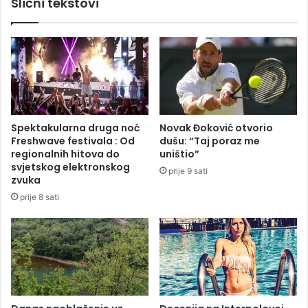
Slični tekstovi
a
B
ž
i
e
H
n
o
i
d
h
p
u
o
R
č
S
e
Spektakularna druga noć
Novak Đoković otvorio
,
t
Freshwave festivala : Od
dušu: “Taj poraz me
p
k
regionalnih hitova do
uništio”
r
a
svjetskog elektronskog
prije 9 sati
e
p
zvuka
m
a
prije 8 sati
i
n
n
d
u
e
l
m
e
i
d
j
v
e
i