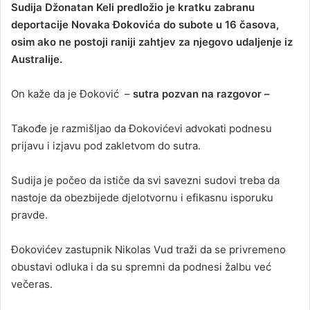
Sudija Džonatan Keli predložio je kratku zabranu
n
deportacije Novaka Đokovića do subote u 16 ​​časova,
d
osim ako ne postoji raniji zahtjev za njegovo udaljenje iz
a
Australije.
n
e
On kaže da je Đoković –
m
sutra pozvan na razgovor –
a
i
Takođe je razmišljao da Đokovićevi advokati podnesu
l
prijavu i izjavu pod zakletvom do sutra.
Sudija je počeo da ističe da svi savezni sudovi treba da
nastoje da obezbijede djelotvornu i efikasnu isporuku
pravde.
Đokovićev zastupnik Nikolas Vud traži da se privremeno
obustavi odluka i da su spremni da podnesi žalbu već
večeras.