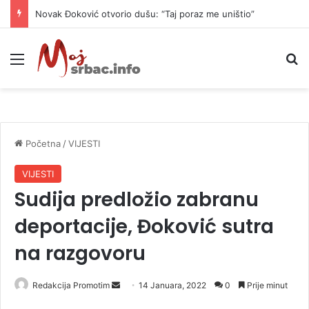
Novak Đoković otvorio dušu: “Taj poraz me uništio”
Meni
P
Početna
/
VIJESTI
VIJESTI
Sudija predložio zabranu
deportacije, Đoković sutra
na razgovoru
Redakcija Promotim
S
14 Januara, 2022
0
Prije minut
e