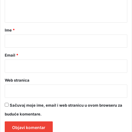
p
n
a
t
r
h
a
i
r
Ime
*
j
*
o
m
Email
*
Web stranica
Sačuvaj moje ime, email i web stranicu u ovom browseru za
buduće komentare.