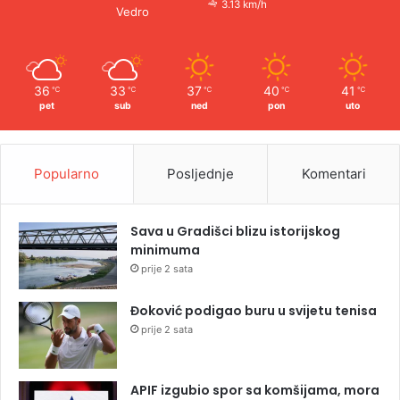
3.13 km/h
Vedro
36
33
37
40
41
℃
℃
℃
℃
℃
pet
sub
ned
pon
uto
Popularno
Posljednje
Komentari
Sava u Gradišci blizu istorijskog
minimuma
prije 2 sata
Đoković podigao buru u svijetu tenisa
prije 2 sata
APIF izgubio spor sa komšijama, mora