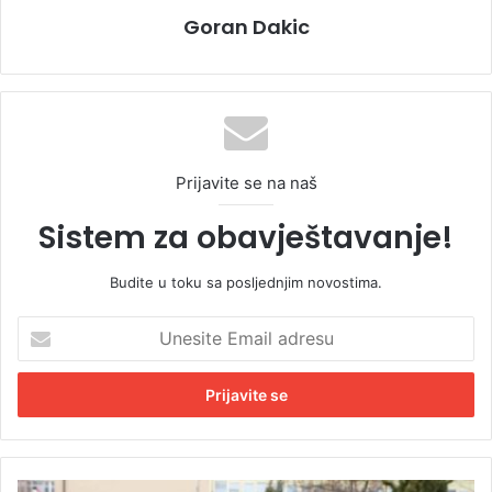
Goran Dakic
Prijavite se na naš
Sistem za obavještavanje!
Budite u toku sa posljednjim novostima.
U
n
e
s
i
t
e
E
P