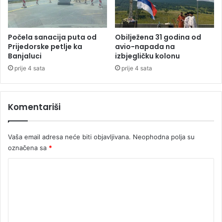
j
s
u
t
ć
i
u
u
Počela sanacija puta od
Obilježena 31 godina od
p
p
Prijedorske petlje ka
avio-napada na
r
Banjaluci
izbjegličku kolonu
r
e
a
prije 4 sata
prije 4 sata
s
v
u
l
d
j
Komentariši
u
a
D
n
ž
j
Vaša email adresa neće biti objavljivana.
Neophodna polja su
o
a
označena sa
*
m
Ž
b
i
K
i
č
ć
o
k
u
o
m
m
e
e