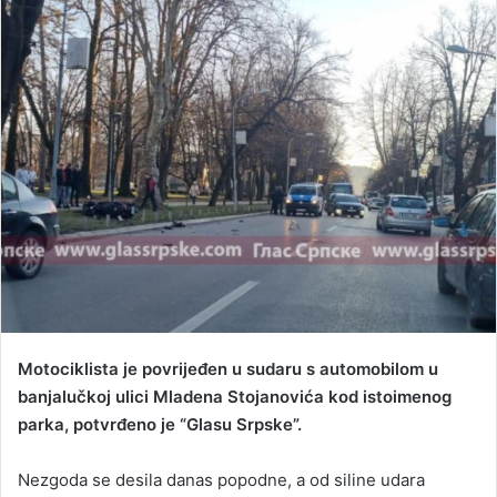
d
a
n
e
m
a
i
l
Motociklista je povrijeđen u sudaru s automobilom u
banjalučkoj ulici Mladena Stojanovića kod istoimenog
parka, potvrđeno je “Glasu Srpske”.
Nezgoda se desila danas popodne, a od siline udara