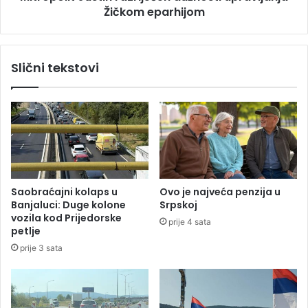
n
Žičkom eparhijom
J
i
u
s
s
u
t
Slični tekstovi
d
i
R
n
S
r
u
a
k
z
i
r
n
i
u
j
o
e
Saobraćajni kolaps u
Ovo je najveća penzija u
o
š
Banjaluci: Duge kolone
Srpskoj
s
e
vozila kod Prijedorske
prije 4 sata
l
n
petlje
o
d
prije 3 sata
b
u
a
ž
đ
n
a
o