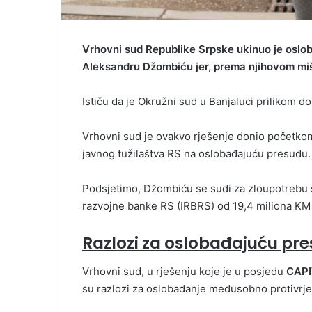
Vrhovni sud Republike Srpske ukinuo je oslo
Aleksandru Džombiću jer, prema njihovom mišl
Ističu da je Okružni sud u Banjaluci prilikom d
Vrhovni sud je ovakvo rješenje donio početko
javnog tužilaštva RS na oslobađajuću presudu.
Podsjetimo, Džombiću se sudi za zloupotrebu sl
razvojne banke RS (IRBRS) od 19,4 miliona KM f
Razlozi za oslobađajuću pre
Vrhovni sud, u rješenju koje je u posjedu
CAPI
su razlozi za oslobađanje međusobno protivrje