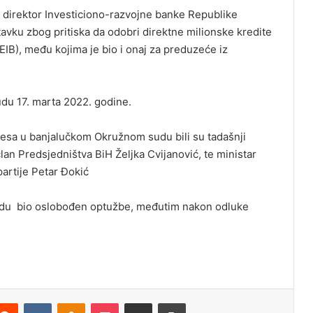
i direktor Investiciono-razvojne banke Republike
avku zbog pritiska da odobri direktne milionske kredite
(EIB), među kojima je bio i onaj za preduzeće iz
du 17. marta 2022. godine.
sa u banjalučkom Okružnom sudu bili su tadašnji
an Predsjedništva BiH Željka Cvijanović, te ministar
partije Petar Đokić
du bio oslobođen optužbe, međutim nakon odluke
Reddit
VKontakte
Odnoklassniki
Pocket
Podijeli putem Emaila
Odštampaj