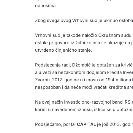
odnosima.
Zbog svega ovog Vrhovni sud je ukinuo oslob
Vrhovni sud je takođe naložio Okružnom sudu d
ostale prigovore iz žalbi kojima se ukazuje n
utvrđeno činjenično stanje.
Podsjećanja radi, Džombić je optužen za krivič
a u vezi sa nezakonitom dodjelom kredita Inve
Zvornik 2012. godine u iznosu od 19,4 miliona K
nesposoban i da neće moći vraćati kreditna sre
Na ovaj način Investiciono-razvojnoj banci RS n
korist u navedenom iznosu, ističe se u optužnic
Podsjećamo, portal
CAPITAL
je još 2013. godi