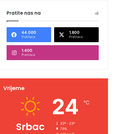
Pratite nas na
44.000
1.800
Pratilaca
Pratilaca
1.400
Pratilaca
Vrijeme
24
℃
Srbac
33º - 23º
79%