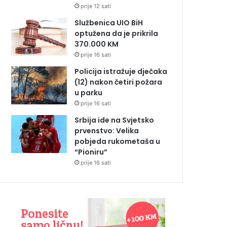
prije 12 sati
Službenica UIO BiH
optužena da je prikrila
370.000 KM
prije 16 sati
Policija istražuje dječaka
(12) nakon četiri požara
u parku
prije 16 sati
Srbija ide na Svjetsko
prvenstvo: Velika
pobjeda rukometaša u
“Pioniru”
prije 16 sati