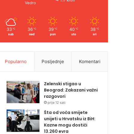
1.17 km/h
Vedro
33
36
39
40
38
℃
℃
℃
℃
℃
sub
ned
pon
uto
sri
Popularno
Posljednje
Komentari
Zelenski stigao u
Beograd: Zakazani važni
razgovori
prije 12 sati
Šta od voća smijete
unijeti u Hrvatsku iz BiH:
Kazne mogu dostići
13.260 evra