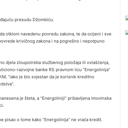
ađajuću presudu Džombiću.
a otkloni navedenu povredu zakona, te da ocijeni i sve
a povrede krivičnog zakona i na pogrešno i nepotpuno
no djela zloupotreba službenog položaja ili ovlašćenja,
sticiono-razvojne banke RS pravnom licu “Energolinija”
M, “iako je bio svjestan da je korisnik kreditno
dstva”.
anesena je šteta, a “Energoliniji” pribavljena imovinska
i.
ne pisao o tome kako “Energolinija” ne vraća kredit.