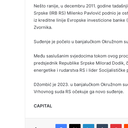
Nešto ranije, u decembru 2011. godine tadašnj
Srpske (IRB RS) Milenko Pavlović podnio je ost
iz kreditne linije Evropske investicione banke 
Zvornika.
Suđenje je počelo u banjalučkom Okružnom su
Među saslušanim svjedocima tokom ovog proce
predsjednik Republike Srpske Milorad Dodik, čl
energetike i rudarstva RS i lider Socijalističke 
Džombić je 2023. u banjalučkom Okružnom su
Vrhovnog suda RS očekuje ga novo suđenje.
CAPITAL
Facebook
X
LinkedIn
Tumblr
Pinterest