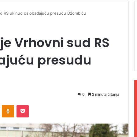
sud RS ukinuo oslobađajuću presudu Džombiću
 je Vrhovni sud RS
ajuću presudu
0
2 minuta čitanja
ontakte
Odnoklassniki
Pocket