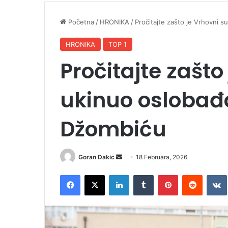
Početna
/
HRONIKA
/
Pročitajte zašto je Vrhovni 
HRONIKA
TOP 1
Pročitajte zašto
ukinuo oslobađ
Džombiću
Goran Dakic
S
18 Februara, 2026
e
Facebook
X
LinkedIn
Tumblr
Pinterest
Reddit
VK
n
d
a
n