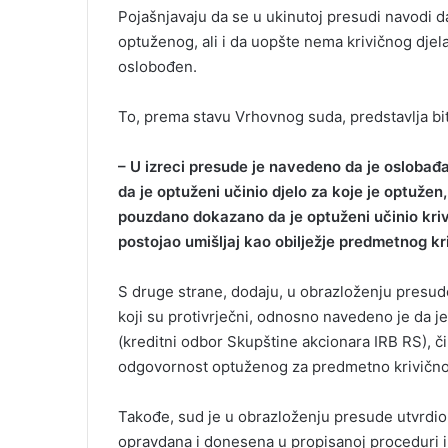
Pojašnjavaju da se u ukinutoj presudi navodi d
optuženog, ali i da uopšte nema krivičnog djel
oslobođen.
To, prema stavu Vrhovnog suda, predstavlja b
– U izreci presude je navedeno da je osloba
da je optuženi učinio djelo za koje je optužen
pouzdano dokazano da je optuženi učinio krivi
postojao umišljaj kao obilježje predmetnog kr
S druge strane, dodaju, u obrazloženju presud
koji su protivrječni, odnosno navedeno je da j
(kreditni odbor Skupštine akcionara IRB RS), či
odgovornost optuženog za predmetno krivično 
Takođe, sud je u obrazloženju presude utvrdio 
opravdana i donesena u propisanoj proceduri i