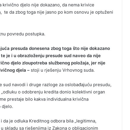
a krivično djelo nije dokazano, da nema krivice
a, te da zbog toga nije jasno po kom osnovu je optuženi
itnu povredu postupka.
đajuća presuda donesena zbog toga što nije dokazano
, te je i u obrazloženju presude sud naveo da nije
čno djelo zloupotreba službenog položaja, jer nije
ivičnog djela –
stoji u rješenju Vrhovnog suda.
e sud navodi i druge razloge za oslobađajuću presudu,
e „odluku o odobrenju kredita donio kolektivni organ
me prestaje bilo kakva individualna krivična
djelo.
i da je odluka Kreditnog odbora bila „legitimna,
 u skladu sa rješenjima iz Zakona o obligacionim