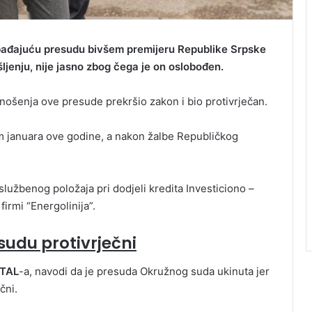
bađajuću presudu bivšem premijeru Republike Srpske
jenju, nije jasno zbog čega je on oslobođen.
onošenja ove presude prekršio zakon i bio protivrječan.
m januara ove godine, a nakon žalbe Republičkog
užbenog položaja pri dodjeli kredita Investiciono –
irmi “Energolinija”.
sudu protivrječni
TAL
-a, navodi da je presuda Okružnog suda ukinuta jer
čni.