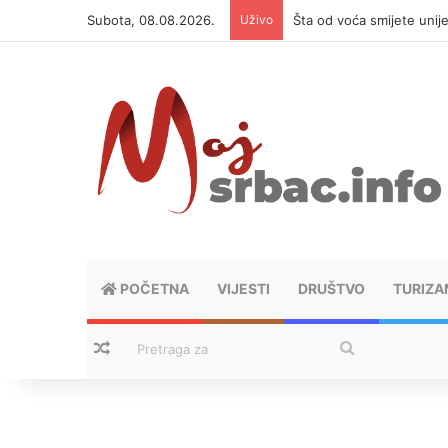
Subota, 08.08.2026.
Uživo
Šta od voća smijete unij
POČETNA
VIJESTI
DRUŠTVO
TURIZA
Nasumični tekstovi
Pretraga
za