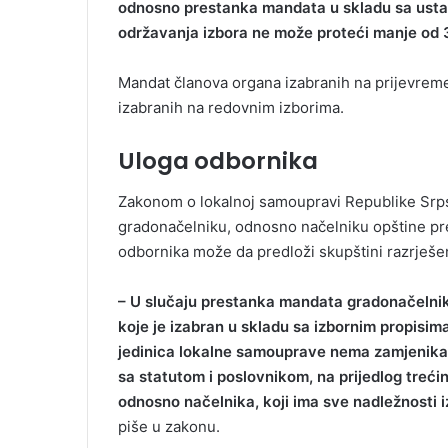
odnosno prestanka mandata u skladu sa usta
održavanja izbora ne može proteći manje od 3
Mandat članova organa izabranih na prijevrem
izabranih na redovnim izborima.
Uloga odbornika
Zakonom o lokalnoj samoupravi Republike Srps
gradonačelniku, odnosno načelniku opštine pres
odbornika može da predloži skupštini razrješe
– U slučaju prestanka mandata gradonačelnik
koje je izabran u skladu sa izbornim propisima
jedinica lokalne samouprave nema zamjenika, 
sa statutom i poslovnikom, na prijedlog treć
odnosno načelnika, koji ima sve nadležnosti 
piše u zakonu.