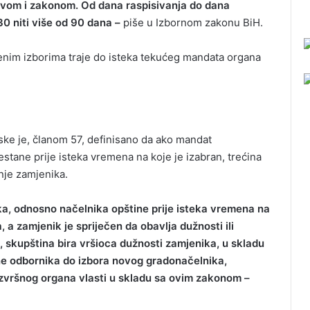
vom i zakonom. Od dana raspisivanja do dana
0 niti više od 90 dana –
piše u Izbornom zakonu BiH.
enim izborima traje do isteka tekućeg mandata organa
ke je, članom 57, definisano da ako mandat
tane prije isteka vremena na koje je izabran, trećina
nje zamjenika.
a, odnosno načelnika opštine prije isteka vremena na
, a zamjenik je spriječen da obavlja dužnosti ili
skupština bira vršioca dužnosti zamjenika, u skladu
ine odbornika do izbora novog gradonačelnika,
izvršnog organa vlasti u skladu sa ovim zakonom –