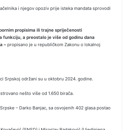
elnika i njegov opoziv prije isteka mandata sprovodi
ornim propisima ili trajne spriječenosti
 funkciju, a preostalo je više od godinu dana
a –
propisano je u republičkom Zakonu o lokalnoj
ici Srpskoj održani su u oktobru 2024. godine.
gistrovano nešto više od 1.650 birača.
e Srpske – Darko Banjac, sa osvojenih 402 glasa postao
rad Kovačević (SNSD) i Miroslav Radaković (Ujedinjena