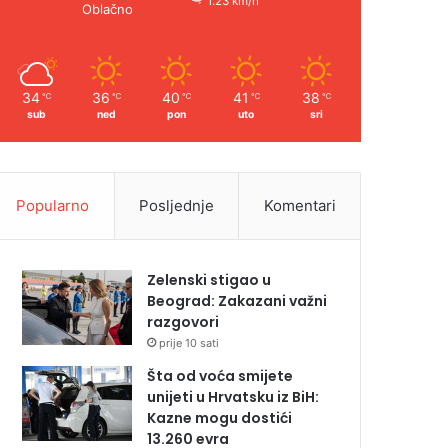
1.23 km/h
Oblačno
34
36
40
41
38
℃
℃
℃
℃
℃
sub
ned
pon
uto
sri
Popularno
Posljednje
Komentari
Zelenski stigao u
Beograd: Zakazani važni
razgovori
prije 10 sati
Šta od voća smijete
unijeti u Hrvatsku iz BiH:
Kazne mogu dostići
13.260 evra