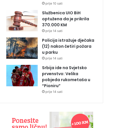
prije 10 sati
Službenica UIO BiH
optužena da je prikrila
370.000 KM
prije 14 sati
Policija istražuje dječaka
(12) nakon četiri požara
u parku
prije 14 sati
Srbija ide na Svjetsko
prvenstvo: Velika
pobjeda rukometaša u
“Pioniru”
prije 14 sati