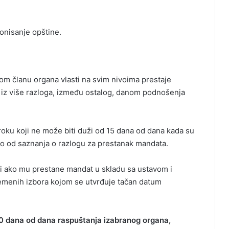
onisanje opštine.
m članu organa vlasti na svim nivoima prestaje
n iz više razloga, između ostalog, danom podnošenja
oku koji ne može biti duži od 15 dana od dana kada su
no od saznanja o razlogu za prestanak mandata.
ili ako mu prestane mandat u skladu sa ustavom i
remenih izbora kojom se utvrđuje tačan datum
 90 dana od dana raspuštanja izabranog organa,