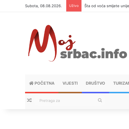
Subota, 08.08.2026.
Uživo
Šta od voća smijete unij
POČETNA
VIJESTI
DRUŠTVO
TURIZA
Nasumični tekstovi
Pretraga
za