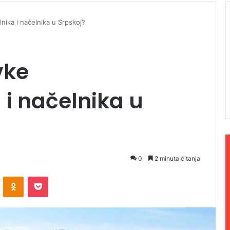
nika i načelnika u Srpskoj?
vke
i načelnika u
0
2 minuta čitanja
ontakte
Odnoklassniki
Pocket