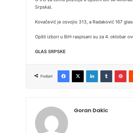
Srpska).
Kovačević je osvojio 313, a Radaković 167 gla
Opšti izbori u BiH raspisani su za 4. oktobar o
GLAS SRPSKE
Facebook
X
LinkedIn
Tumblr
Pinterest
Podijeli
Goran Dakic