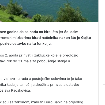
ove godine da se nađu na birališta jer će, osim
evremenim izborima birati načelnika nakon što je Gojko
pozivu ostavku na tu funkciju.
oš 2. aprila prihvatili zaključke koje je predložio
tavi rok do 31. maja za poboljšanje stanja u
ne vidi svrhu rada u postojećim uslovima te je tako
ika kada je tamošnja skuština prihvatila ostavku
oslava Radakovića.
skladu sa zakonom, izabran Đuro Babić na prijedlog