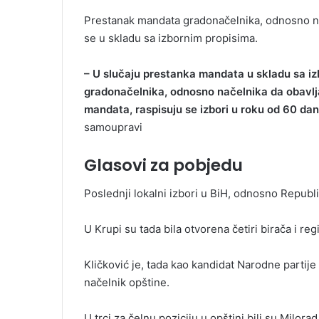
Prestanak mandata gradonačelnika, odnosno nač
se u skladu sa izbornim propisima.
– U slučaju prestanka mandata u skladu sa izb
gradonačelnika, odnosno načelnika da obavlja
mandata, raspisuju se izbori u roku od 60 dan
samoupravi
Glasovi za pobjedu
Poslednji lokalni izbori u BiH, odnosno Republ
U Krupi su tada bila otvorena četiri birača i re
Kličković je, tada kao kandidat Narodne partij
načelnik opštine.
U trci za čelnu poziciju u opštini bili su Milo