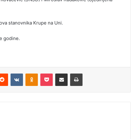
sova stanovnika Krupe na Uni.
ve godine.
Reddit
VKontakte
Odnoklassniki
Pocket
Podijeli putem Emaila
Odštampaj