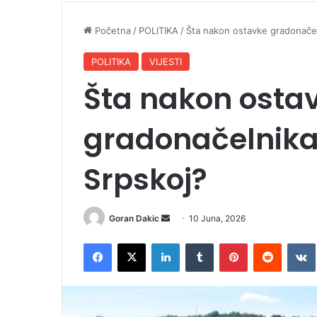
Početna
/
POLITIKA
/
Šta nakon ostavke gradonačel
POLITIKA
VIJESTI
Šta nakon osta
gradonačelnika 
Srpskoj?
Goran Dakic
S
10 Juna, 2026
e
Facebook
X
LinkedIn
Tumblr
Pinterest
Reddit
VK
n
d
a
n