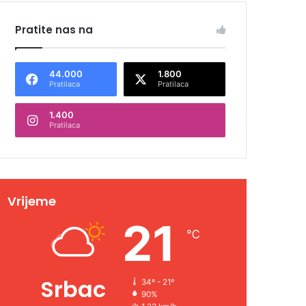
Pratite nas na
44.000
1.800
Pratilaca
Pratilaca
1.400
Pratilaca
Vrijeme
21
℃
Srbac
34º - 21º
90%