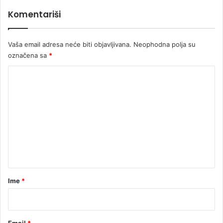
a
Komentariši
l
u
č
Vaša email adresa neće biti objavljivana.
Neophodna polja su
a
označena sa
*
n
k
K
u
o
?
m
e
n
t
a
r
Ime
*
*
Email
*