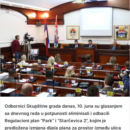
n
d
a
n
e
m
a
i
l
Odbornici Skupštine grada danas, 10. juna su glasanjem
sa dnevnog reda u potpunosti eliminisali i odbacili
Regulacioni plan “Park” i “Starčevica 2”, kojim je
predložena izmjena dijela plana za prostor između ulica