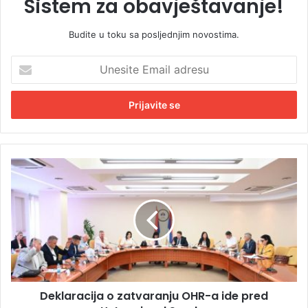
Sistem za obavještavanje!
Budite u toku sa posljednjim novostima.
U
n
e
s
i
t
e
E
D
m
e
a
k
i
l
l
a
a
r
d
a
r
c
e
i
s
Deklaracija o zatvaranju OHR-a ide pred
j