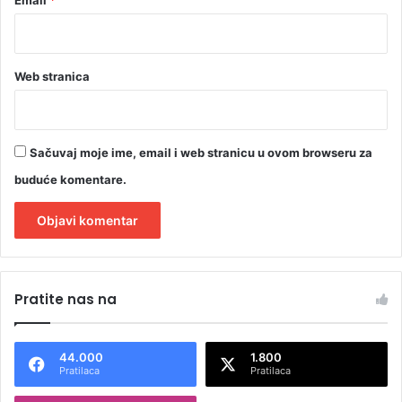
Web stranica
Sačuvaj moje ime, email i web stranicu u ovom browseru za
buduće komentare.
A
l
Pratite nas na
t
e
44.000
1.800
r
Pratilaca
Pratilaca
n