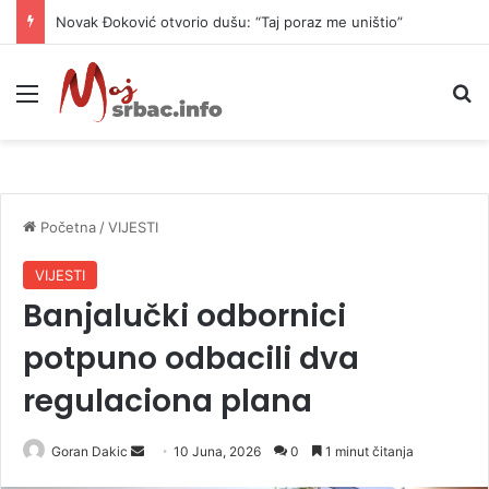
Novak Đoković otvorio dušu: “Taj poraz me uništio”
Meni
P
Početna
/
VIJESTI
VIJESTI
Banjalučki odbornici
potpuno odbacili dva
regulaciona plana
Goran Dakic
S
10 Juna, 2026
0
1 minut čitanja
e