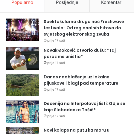
Popularno
Posljednje
Komentari
Spektakularna druga noć Freshwave
festivala : Od regionalnih hitova do
svjetskog elektronskog zvuka
prije 17 sati
Novak Đoković otvorio dušu: “Taj
poraz me uništio”
prije 17 sati
Danas naoblačenje uz lokalne
pljuskove i blagi pad temperature
prije 17 sati
Decenija na Interpolovoj listi: Gdje se
krije Slobodanka Tošić?
prije 17 sati
Novi kolaps na putu ka moru u