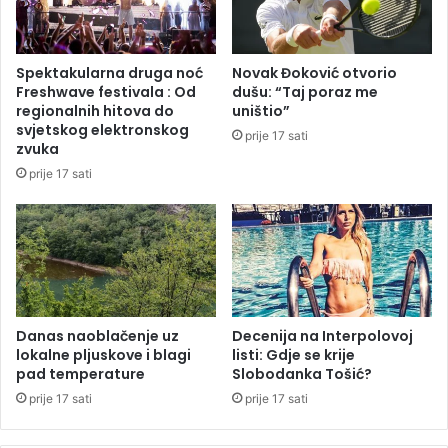
e
a
d
l
U
d
Spektakularna druga noć
Novak Đoković otvorio
s
o
Freshwave festivala : Od
dušu: “Taj poraz me
t
i
regionalnih hitova do
uništio”
a
d
svjetskog elektronskog
prije 17 sati
v
a
zvuka
n
l
prije 17 sati
i
j
s
e
u
p
d
o
S
z
r
n
p
a
s
t
Danas naoblačenje uz
Decenija na Interpolovoj
k
lokalne pljuskove i blagi
listi: Gdje se krije
u
pad temperature
Slobodanka Tošić?
e
B
a
prije 17 sati
prije 17 sati
n
j