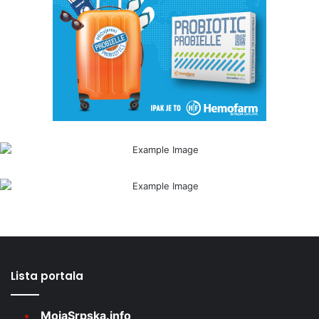
Lista portala
MojaSrpska.info