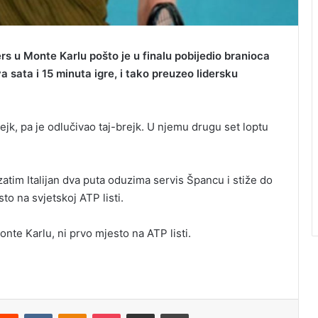
ters u Monte Karlu pošto je u finalu pobijedio branioca
 sata i 15 minuta igre, i tako preuzeo lidersku
jk, pa je odlučivao taj-brejk. U njemu drugu set loptu
zatim Italijan dva puta oduzima servis Špancu i stiže do
o na svjetskoj ATP listi.
onte Karlu, ni prvo mjesto na ATP listi.
Reddit
VKontakte
Odnoklassniki
Pocket
Podijeli putem Emaila
Odštampaj