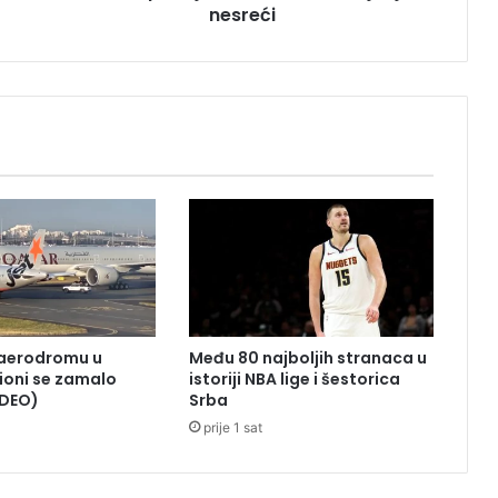
nesreći
r
i
j
e
đ
e
n
a
u
s
a
o
b
r
a
aerodromu u
Među 80 najboljih stranaca u
ć
vioni se zamalo
istoriji NBA lige i šestorica
a
IDEO)
Srba
j
prije 1 sat
n
o
j