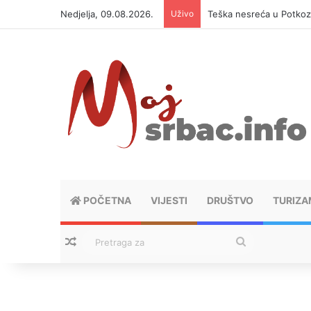
Nedjelja, 09.08.2026.
Uživo
Teška nesreća u Potkoz
POČETNA
VIJESTI
DRUŠTVO
TURIZA
Nasumični tekstovi
Pretraga
za