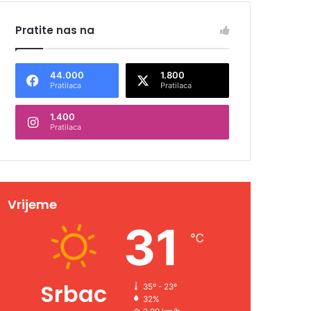
Pratite nas na
44.000
1.800
Pratilaca
Pratilaca
1.400
Pratilaca
Vrijeme
31
℃
Srbac
35º - 23º
32%