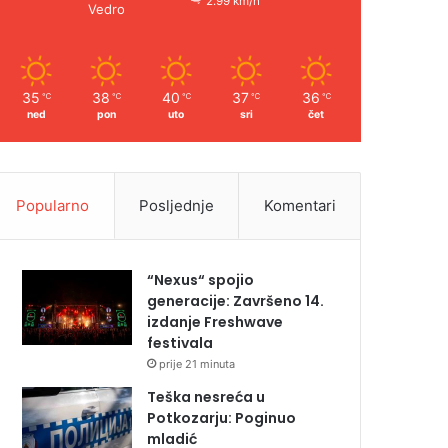
2.99 km/h
Vedro
35
38
40
37
36
℃
℃
℃
℃
℃
ned
pon
uto
sri
čet
Popularno
Posljednje
Komentari
“Nexus“ spojio
generacije: Završeno 14.
izdanje Freshwave
festivala
prije 21 minuta
Teška nesreća u
Potkozarju: Poginuo
mladić