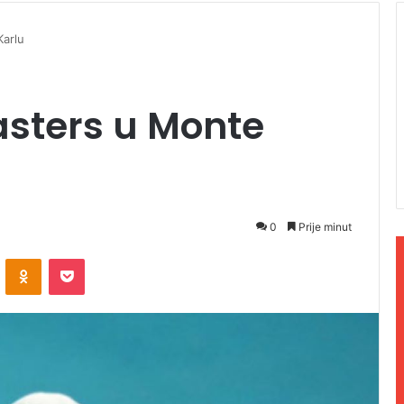
Karlu
asters u Monte
0
Prije minut
ontakte
Odnoklassniki
Pocket