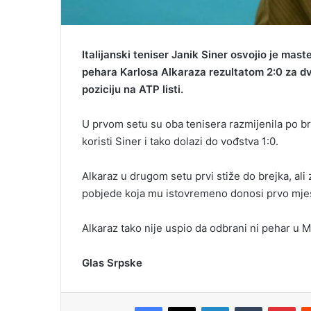
Italijanski teniser Janik Siner osvojio je mas
pehara Karlosa Alkaraza rezultatom 2:0 za dva
poziciju na ATP listi.
U prvom setu su oba tenisera razmijenila po bre
koristi Siner i tako dolazi do vođstva 1:0.
Alkaraz u drugom setu prvi stiže do brejka, ali 
pobjede koja mu istovremeno donosi prvo mjest
Alkaraz tako nije uspio da odbrani ni pehar u M
Glas Srpske
Facebook
X
LinkedIn
Tumblr
Pinterest