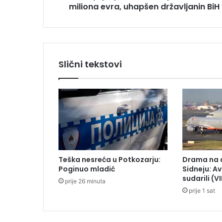
miliona evra, uhapšen državljanin BiH
n
k
o
k
a
i
Slični tekstovi
n
v
r
i
j
e
d
a
n
Teška nesreća u Potkozarju:
Drama na 
1
Poginuo mladić
Sidneju: A
3
sudarili (V
prije 26 minuta
0
prije 1 sat
m
i
l