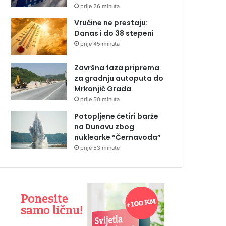
prije 26 minuta
Vrućine ne prestaju:
Danas i do 38 stepeni
prije 45 minuta
Završna faza priprema
za gradnju autoputa do
Mrkonjić Grada
prije 50 minuta
Potopljene četiri barže
na Dunavu zbog
nuklearke “Černavoda”
prije 53 minute