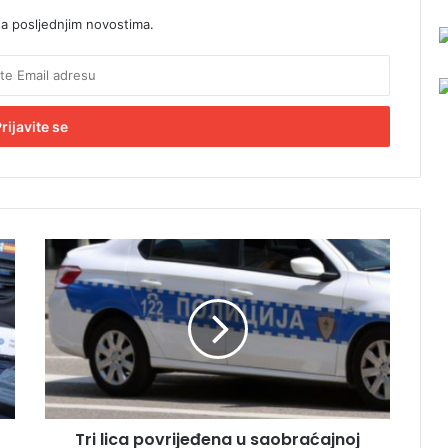
sa posljednjim novostima.
T
r
i
l
i
c
a
p
o
Tri lica povrijeđena u saobraćajnoj
v